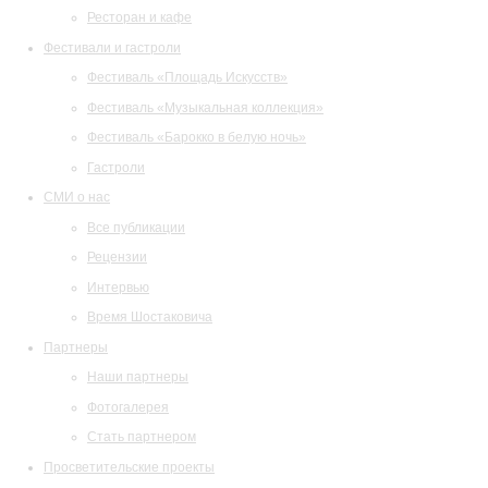
Ресторан и кафе
Фестивали и гастроли
Фестиваль «Площадь Искусств»
Фестиваль «Музыкальная коллекция»
Фестиваль «Барокко в белую ночь»
Гастроли
СМИ о нас
Все публикации
Рецензии
Интервью
Время Шостаковича
Партнеры
Наши партнеры
Фотогалерея
Стать партнером
Просветительские проекты