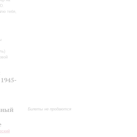
Ю.
блю тебя,
ы
ль)
овой
:
1945-
ьный
Билеты не продаются
е
еский