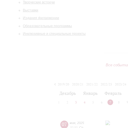
Творческие встречи
Выставки
Издания филармонии
Образовательные программы
Инклюзивные и специальные проекты
Все событи
2019/20
2020/21
2021/22
2022/23
2023/24
2024/25
2025/26
2026/27
Декабрь
Январь
Февраль
1
2
3
4
5
6
7
8
07
мая
,
2025
20:00
,
Ср