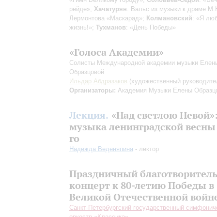
рейде»;
Хачатурян
: Вальс из музыки к драме М.
Лермонтова «Маскарад»;
Колмановский
: «Я лю
жизнь!»;
Тухманов
: «День Победы»
«Голоса Академии»
Солисты Международной академии музыки Елен
Образцовой
Ильдар Абдразаков
(художественный руководите
Организаторы:
Академия Музыки Елены Образц
Лекция.
«Над светлою Невой»
музыка ленинградской весны 
го
Надежда Веденяпина
- лектор
Праздничный благотворител
концерт к 80-летию Победы в
Великой Отечественной войн
Санкт-Петербургский государственный симфонич
оркестр «Классика»