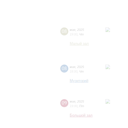
08
мая
,
2025
19:00
,
Чт
Малый зал
08
мая
,
2025
18:00
,
Чт
Музиторий
09
мая
,
2025
19:00
,
Пт
Большой зал