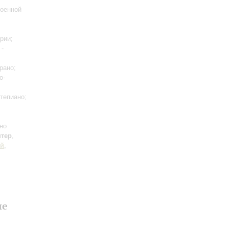
военной
рии;
-
рано;
о-
тепиано;
но
нтер
,
ий
,
ле