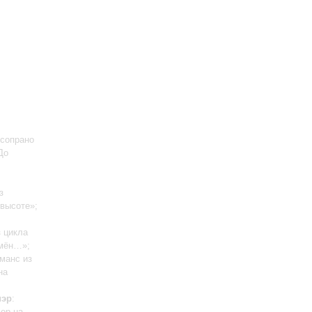
 сопрано
До
з
 высоте»;
з цикла
емён…»;
оманс из
на
иэр
:
чер на