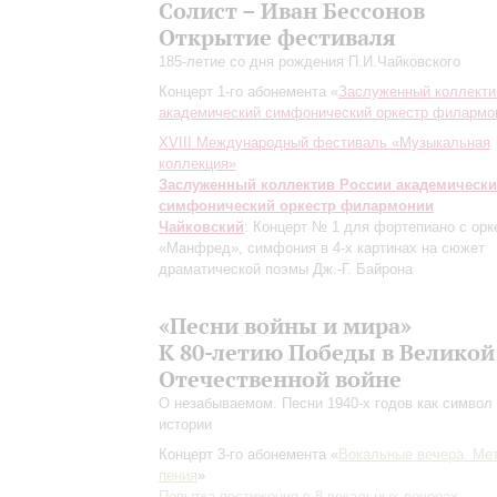
Солист – Иван Бессонов
Открытие фестиваля
185-летие со дня рождения П.И.Чайковского
Концерт 1-го абонемента «
Заслуженный коллекти
академический симфонический оркестр филармо
XVIII Международный фестиваль «Музыкальная
коллекция»
Заслуженный коллектив России академическ
симфонический оркестр филармонии
Чайковский
: Концерт № 1 для фортепиано с орк
«Манфред», симфония в 4-х картинах на сюжет
драматической поэмы Дж.-Г. Байрона
«Песни войны и мира»
К 80-летию Победы в Великой
Отечественной войне
О незабываемом. Песни 1940-х годов как символ
истории
Концерт 3-го абонемента «
Вокальные вечера. Ме
пения
»
Попытка постижения в 8 вокальных вечерах