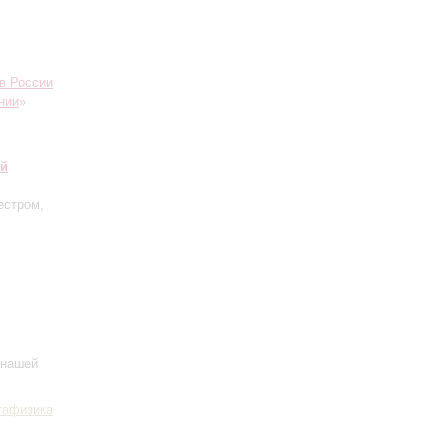
в России
нии
»
ий
естром,
 нашей
тафизика