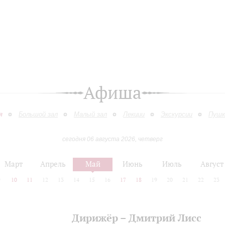
Афиша
я
Большой зал
Малый зал
Лекции
Экскурсии
Пушк
сегодня 06 августа 2026, четверг
Март
Апрель
Май
Июнь
Июль
Август
9
10
11
12
13
14
15
16
17
18
19
20
21
22
23
Дирижёр – Дмитрий Лисс