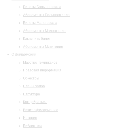
Билеты Большого зала
Абонементы Большого зала
Билеты Малого зала
Абонементы Малого зала
Как купить билет
Абонементы Музитория
О филармонии
Маэстро Темирканов
Правовая информация
Оркестры
Планы залов
Структура
Как добраться
Визит в филармонию
История
Библиотека