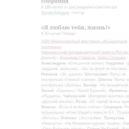
cобрания
К 185-летию со дня рождения композитора
Надим Айдаров
- лектор
«Я люблю тебя, жизнь!»
К 80-летию Победы
XVIII Международный фестиваль «Музыкальная
коллекция»
Национальный филармонический оркестр России
Дирижер -
Владимир Спиваков
;
Хибла Герзмава
-
Александров
: «Священная война»;
Окуджава
: «
свидания, мальчики», «Мы за ценой не постоим»;
Новиков
: «Эх, дороги»;
Шостакович
: Вальс из
кинофильма «Первый эшелон»;
Шнитке
: Вальс и
кинофильма «Экипаж»;
Баснер
: «На безымянной
Эшпай
: «Серёжка с Малой Бронной»;
Френкель
:
«Журавли»;
Чайковский
: «Вечерняя молитва» и
«Детский альбом»;
Хозак
: «От героев былых вр
Минков
: «Если б не было войны»;
Свиридов
: Р
музыкальных иллюстраций к повести А.С. Пушки
«Метель»;
Птичкин
: «Эхо любви»;
Пахмутова
:
«Нежность», «На Мамаевом кургане тишина»;
Гл
«Гимн Великому городу»;
Соловьёв-Седой
: «Ве