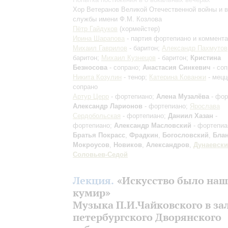
Хор Ветеранов Великой Отечественной войны и 
службы имени Ф.М. Козлова
Пётр Гайдуков
(хормейстер)
Ирина Шарапова
- партия фортепиано и коммента
Михаил Гаврилов
- баритон;
Александр Пахмутов
баритон;
Михаил Кузнецов
- баритон;
Кристина
Безносова
- сопрано;
Анастасия Синкевич
- соп
Никита Козулин
- тенор;
Катерина Кованжи
- мецц
сопрано
Артур Церр
- фортепиано;
Алена Музалёва
- фор
Александр Ларионов
- фортепиано;
Ярослава
Сердобольская
- фортепиано;
Даниил Хазан
-
фортепиано;
Александр Масловский
- фортепиа
Братья Покрасс
,
Фрадкин
,
Богословский
,
Бла
Мокроусов
,
Новиков
,
Александров
,
Дунаевск
Соловьев-Седой
Лекция.
«Искусство было наш
кумир»
Музыка П.И.Чайковского в за
петербургского Дворянского