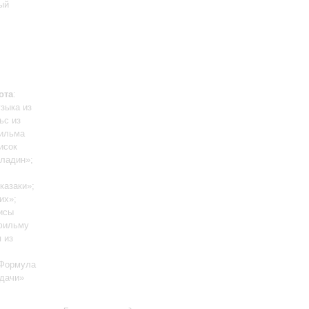
ый
ота
:
зыка из
ьс из
фильма
исок
ладин»;
;
казаки»;
их»;
исы
тфильму
 из
«Формула
дачи»