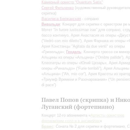
Камерный оркестр “Quantum Satis”
Сергей Фильченко
(художественный руководител
скрипка)
Василиса Бержанская
- сопрано
Вивальди
: Концерт для скрипки с оркестром ре 
Мотет “In furore iustissimae irae” для сопрано, ст
бассо континуо, Ария Анастасия из оперы «Джус
(“Vedrò con mio diletto”), Ария Фарнака из оперы 
Ария Констанцы "Agitata da due venti" из оперы
«Гризельда»;
Гендель
: Кончерто гроссо си минор
Альцины из оперы «Альцина» (“Ombre pallide”), А
Клеопатры из оперы «Юлий Цезарь», Ария Армид
оперы «Ринальдо» (“Furie terribili”), Ария Альцин
«Альцина» (“Ah, mio cor”), Ария Красоты из орато
«Триумф Времени и Разочарования» (“Un pensier
di pace”)
Павел Попов (скрипка) и Ник
Луганский (фортепиано)
Концерт 12-го абонемента «
Артисты оркестров
филармонии соло и в ансамблях
»
Брамс
: Соната № 2 для скрипки и фортепиано, 