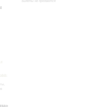
Билеты не продаются
ы
 и
Иофф
;
йты,
ов
ица»