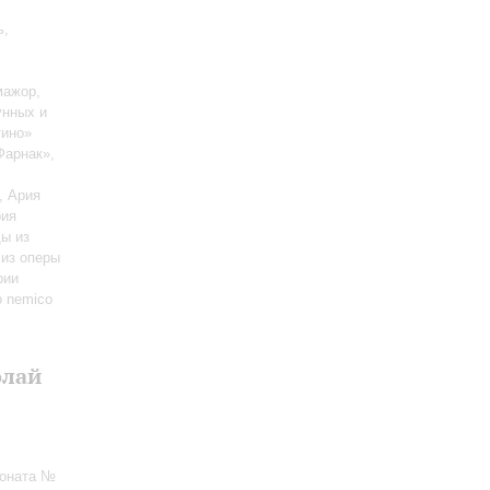
ь,
мажор,
рунных и
тино»
«Фарнак»,
, Ария
рия
ы из
ы из оперы
рии
o nemico
олай
Соната №