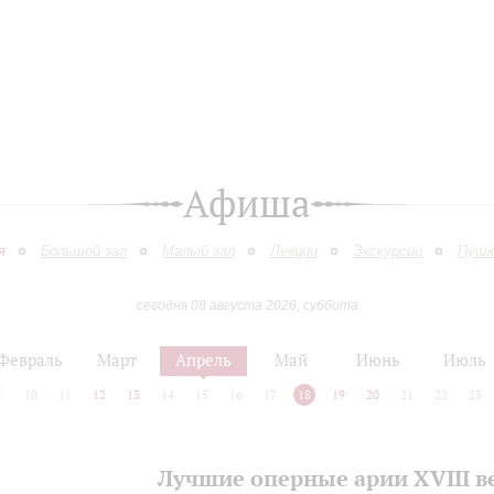
Афиша
я
Большой зал
Малый зал
Лекции
Экскурсии
Пушк
сегодня 08 августа 2026, суббота
Февраль
Март
Апрель
Май
Июнь
Июль
9
10
11
12
13
14
15
16
17
18
19
20
21
22
23
Лучшие оперные арии XVIII в