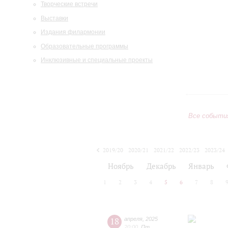
Творческие встречи
Выставки
Издания филармонии
Образовательные программы
Инклюзивные и специальные проекты
Все событи
2019/20
2020/21
2021/22
2022/23
2023/24
2024/25
2025/26
2026/27
Ноябрь
Декабрь
Январь
1
2
3
4
5
6
7
8
18
апреля
,
2025
20:00
,
Пт