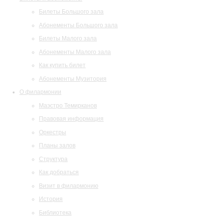
Билеты Большого зала
Абонементы Большого зала
Билеты Малого зала
Абонементы Малого зала
Как купить билет
Абонементы Музитория
О филармонии
Маэстро Темирканов
Правовая информация
Оркестры
Планы залов
Структура
Как добраться
Визит в филармонию
История
Библиотека