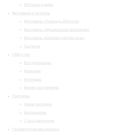
Ресторан и кафе
Фестивали и гастроли
Фестиваль «Площадь Искусств»
Фестиваль «Музыкальная коллекция»
Фестиваль «Барокко в белую ночь»
Гастроли
СМИ о нас
Все публикации
Рецензии
Интервью
Время Шостаковича
Партнеры
Наши партнеры
Фотогалерея
Стать партнером
Просветительские проекты