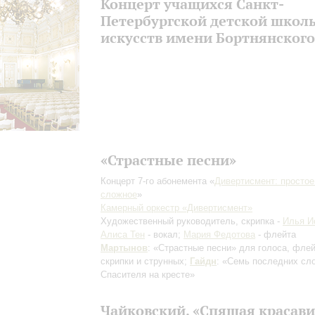
Концерт учащихся Санкт-
Петербургской детской школ
искусств имени Бортнянского
«Страстные песни»
Концерт 7-го абонемента «
Дивертисмент: простое
сложное
»
Камерный оркестр «Дивертисмент»
Художественный руководитель, скрипка -
Илья 
Алиса Тен
- вокал;
Мария Федотова
- флейта
Мартынов
: «Страстные песни» для голоса, фле
скрипки и струнных;
Гайдн
: «Семь последних сл
Спасителя на кресте»
Чайковский. «Спящая красав