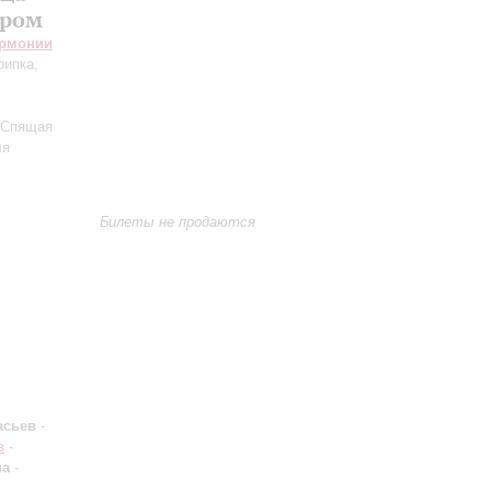
тром
армонии
рипка,
 «Спящая
ля
Билеты не продаются
асьев
-
в
-
на
-