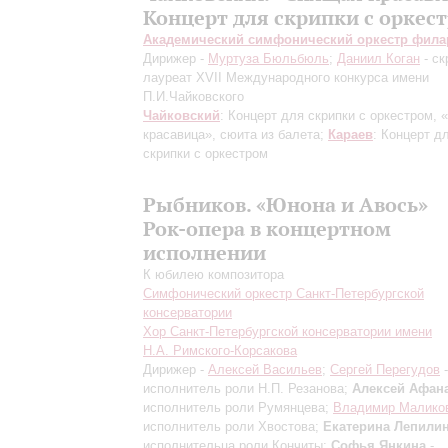
Концерт для скрипки с оркес
Академический симфонический оркестр фил
Дирижер -
Муртуза Бюльбюль
;
Даниил Коган
- ск
лауреат XVII Международного конкурса имени
П.И.Чайковского
Чайковский
: Концерт для скрипки с оркестром,
красавица», сюита из балета;
Караев
: Концерт д
скрипки с оркестром
Рыбников. «Юнона и Авось»
Рок-опера в концертном
исполнении
К юбилею композитора
Симфонический оркестр Санкт-Петербургской
консерватории
Хор Санкт-Петербургской консерватории имени
Н.А. Римского-Корсакова
Дирижер -
Алексей Васильев
;
Сергей Перегудов
-
исполнитель роли Н.П. Резанова;
Алексей Афан
исполнитель роли Румянцева;
Владимир Малико
исполнитель роли Хвостова;
Екатерина Лепили
исполнительца роли Кончиты;
Софья Янкина
-