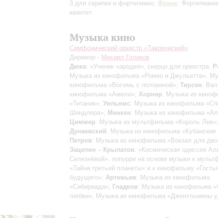
3 для скрипки и фортепиано;
Франк
: Фортепианн
квинтет
Музыка кино
Симфонический оркестр «Таврический»
Дирижер -
Михаил Голиков
Дюка
: «Ученик чародея», скерцо для оркестра;
Р
Музыка из кинофильма «Ромео и Джульетта», Му
кинофильма «Восемь с половиной»;
Тирсен
: Вал
кинофильма «Амели»;
Хорнер
: Музыка из кино
«Титаник»;
Уильямс
: Музыка из кинофильма «Сп
Шиндлера»;
Менкен
: Музыка из кинофильма «Ал
Циммер
: Музыка из мультфильма «Король Лев»
Дунаевский
: Музыка из кинофильма «Кубанские 
Петров
: Музыка из кинофильма «Вокзал для дво
Зацепин – Крылатов
: «Космическая одиссея Ал
Селезнёвой», попурри на основе музыки к муль
«Тайна третьей планеты» и к кинофильму «Гостья
будущего»;
Артемьев
: Музыка из кинофильма
«Сибириада»;
Гладков
: Музыка из кинофильма 
любви», Музыка из кинофильма «Джентльмены у