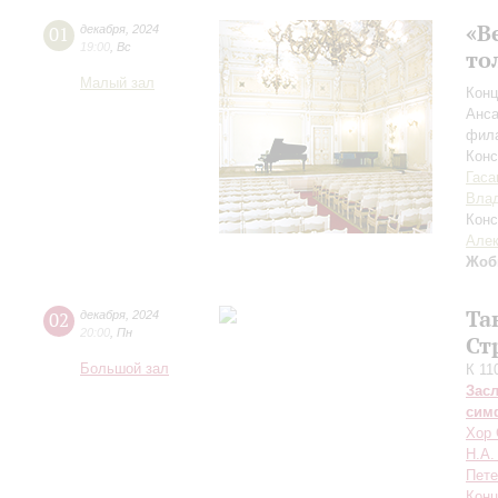
«В
01
декабря
,
2024
19:00
,
Вс
то
Малый зал
Конц
Анса
фила
Кон
Гаса
Вла
Конс
Алек
Жоб
Та
02
декабря
,
2024
20:00
,
Пн
Ст
Большой зал
К 11
Зас
сим
Хор 
Н.А.
Пете
Конц