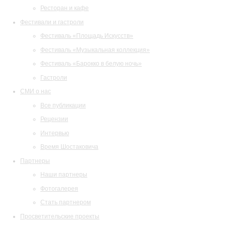
Ресторан и кафе
Фестивали и гастроли
Фестиваль «Площадь Искусств»
Фестиваль «Музыкальная коллекция»
Фестиваль «Барокко в белую ночь»
Гастроли
СМИ о нас
Все публикации
Рецензии
Интервью
Время Шостаковича
Партнеры
Наши партнеры
Фотогалерея
Стать партнером
Просветительские проекты