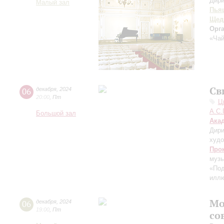
Дири
Малый зал
Пья
Щед
Орг
«Чай
Св
06
декабря
,
2024
20:00
,
Пт
Ц
А.С.
Большой зал
Ака
Дири
худо
Про
муз
«Под
иллю
Мо
06
декабря
,
2024
19:00
,
Пт
со