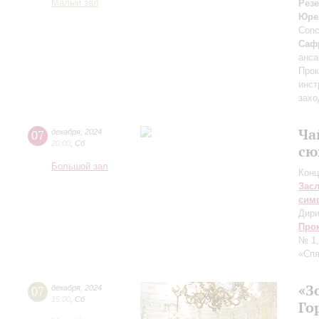
Малый зал
Рез
Юре
Conc
Саф
анс
Прок
инст
захо
Ча
07
декабря
,
2024
20:00
,
Сб
сю
Большой зал
Конц
Зас
сим
Дири
Про
№ 1,
«Спя
«З
07
декабря
,
2024
15:00
,
Сб
Го