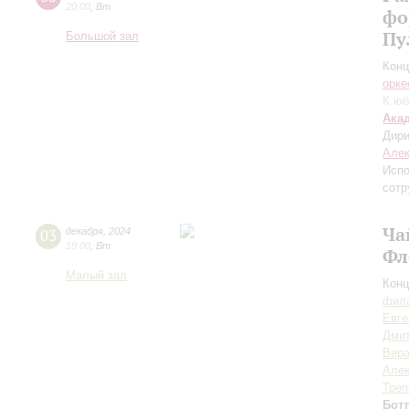
20:00
,
Вт
фо
Пу
Большой зал
Конц
орке
К юб
Ака
Дири
Алек
Испо
сотр
Ча
03
декабря
,
2024
19:00
,
Вт
Фл
Малый зал
Конц
фила
Евге
Дми
Вера
Алек
Треп
Бот