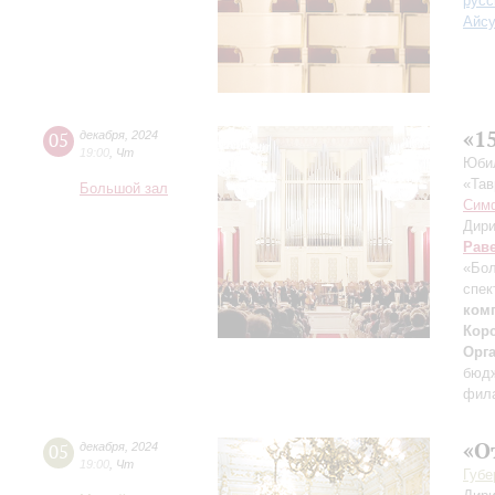
русс
Айс
«1
05
декабря
,
2024
19:00
,
Чт
Юбил
«Тав
Большой зал
Симф
Дири
Рав
«Бол
спек
ком
Корс
Орг
бюдж
фила
«О
05
декабря
,
2024
19:00
,
Чт
Губе