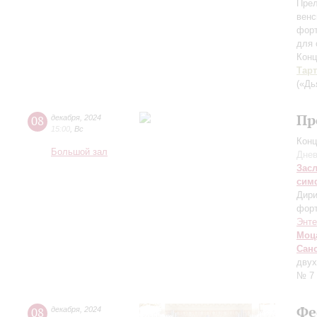
Прел
венс
фор
для 
Конц
Тар
(«Дь
Пр
08
декабря
,
2024
15:00
,
Вс
Конц
Большой зал
Днев
Зас
сим
Дири
фор
Энт
Моц
Сан
двух
№ 7
Фе
08
декабря
,
2024