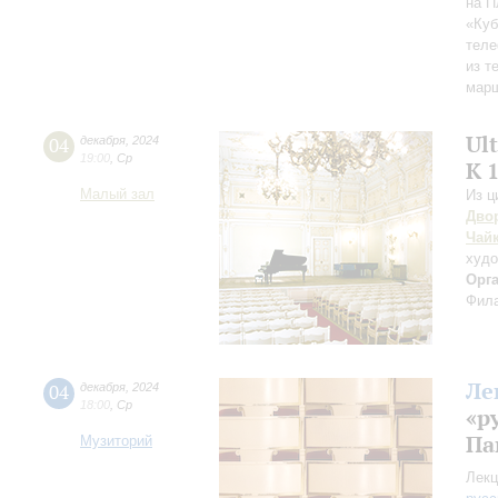
на 
«Куб
тел
из т
марш
Ul
04
декабря
,
2024
19:00
,
Ср
К 
Малый зал
Из ц
Дво
Чай
худо
Орг
Фила
Ле
04
декабря
,
2024
18:00
,
Ср
«р
Па
Музиторий
Лекц