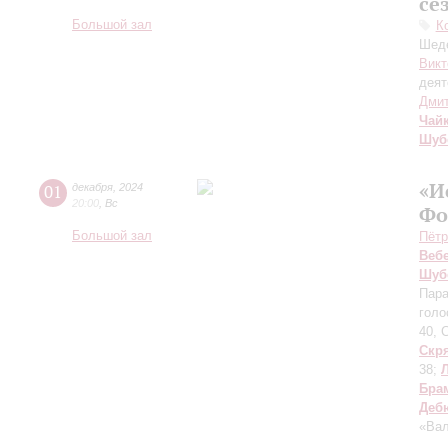
се
Большой зал
К
Шеде
Викт
деят
Дмит
Чай
Шуб
«И
01
декабря
,
2024
20:00
,
Вс
Фо
Большой зал
Пётр
Веб
Шуб
Пара
голо
40, 
Скр
38;
Бра
Деб
«Вал