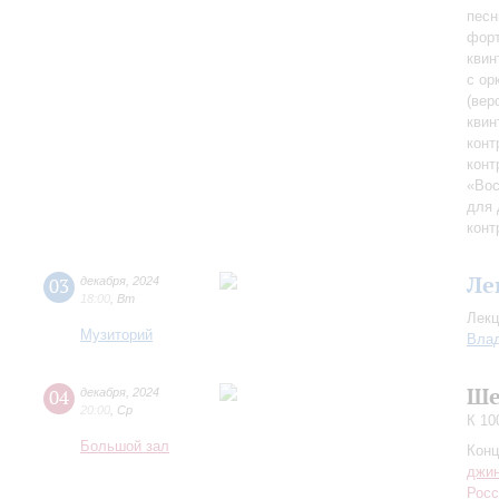
песн
фор
квин
с ор
(вер
квин
конт
конт
«Вос
для 
конт
Ле
03
декабря
,
2024
18:00
,
Вт
Лекц
Музиторий
Влад
Ше
04
декабря
,
2024
20:00
,
Ср
К 10
Большой зал
Конц
джи
Росс