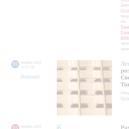
Дири
Ште
мецц
бас
Тан
Стр
Шуб
орке
орке
Ле
02
декабря
,
2024
18:00
,
Пн
ра
Св
Музиторий
Та
Лекц
Ната
Ра
03
декабря
,
2024