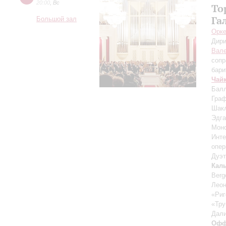
20:00
,
Вс
То
Га
Большой зал
Орке
Дири
Вале
сопр
бари
Чай
Балл
Граф
Шакл
Эдга
Моно
Инте
опер
Дуэт
Кал
Berg
Леон
«Риг
«Тру
Дал
Офф