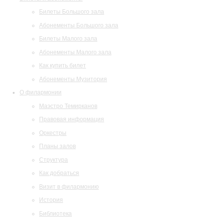
Билеты Большого зала
Абонементы Большого зала
Билеты Малого зала
Абонементы Малого зала
Как купить билет
Абонементы Музитория
О филармонии
Маэстро Темирканов
Правовая информация
Оркестры
Планы залов
Структура
Как добраться
Визит в филармонию
История
Библиотека