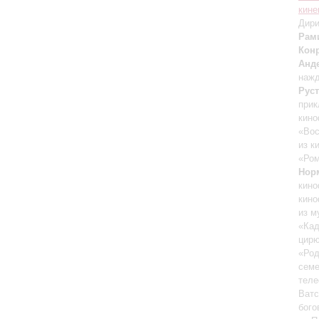
кине
Дири
Рам
Кон
Анд
нажд
Рус
прик
кино
«Вос
из к
«Ром
Нор
кино
кино
из м
«Кад
цирю
«Ро
семе
теле
Ватс
бого