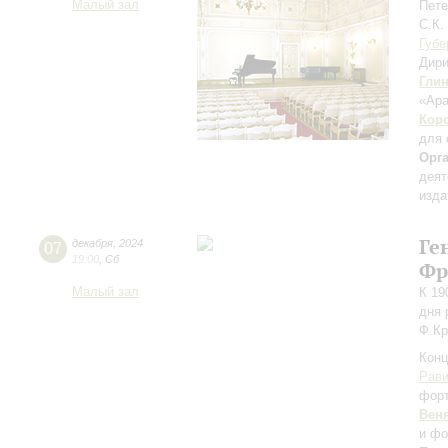
Малый зал
Пете
С.К.
Губе
Дири
Гли
«Ара
Кор
для 
Орг
деят
изда
Ге
07
декабря
,
2024
19:00
,
Сб
Фр
Малый зал
К 19
дня 
Ф.Кр
Конц
Рав
фор
Вен
и фо