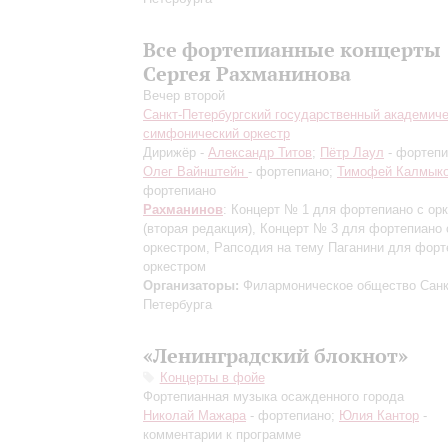
Все фортепианные концерты
Сергея Рахманинова
Вечер второй
Санкт-Петербургский государственный академич
симфонический оркестр
Дирижёр -
Александр Титов
;
Пётр Лаул
- фортепи
Олег Вайнштейн
- фортепиано;
Тимофей Калмык
фортепиано
Рахманинов
: Концерт № 1 для фортепиано с ор
(вторая редакция)
, Концерт № 3 для фортепиано 
оркестром, Рапсодия на тему Паганини для форт
оркестром
Организаторы:
Филармоническое общество Санк
Петербурга
«Ленинградский блокнот»
Концерты в фойе
Фортепианная музыка осажденного города
Николай Мажара
- фортепиано;
Юлия Кантор
-
комментарии к программе