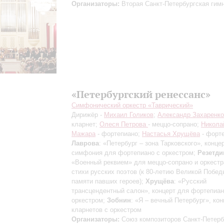
Организаторы:
Вторая Санкт-Петербургская гим
«Петербургский ренессанс»
Симфонический оркестр «Таврический»
Дирижёр -
Михаил Голиков
;
Александр Захаренко
кларнет;
Олеся Петрова
- меццо-сопрано;
Никола
Мажара
- фортепиано;
Настасья Хрущёва
- форт
Лаврова
: «Петербург – зона Тарковского», концер
симфония для фортепиано с оркестром;
Резетди
«Военный реквием» для меццо-сопрано и оркестр
стихи русских поэтов (к 80-летию Великой Побед
памяти павших героев);
Хрущёва
: «Русский
трансцендентный салон», концерт для фортепиан
оркестром;
Зобнин
: «Я – вечный Петербург», ко
кларнетов с оркестром
Организаторы:
Союз композиторов Санкт-Петерб