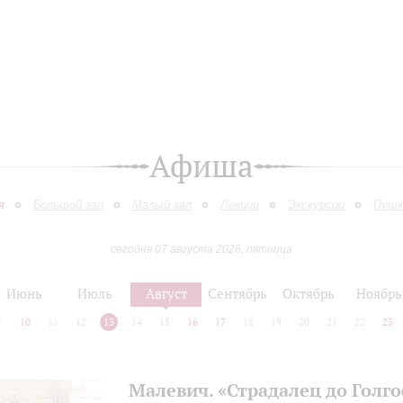
Афиша
я
Большой зал
Малый зал
Лекции
Экскурсии
Пушк
сегодня 07 августа 2026, пятница
Июнь
Июль
Август
Сентябрь
Октябрь
Ноябрь
9
10
11
12
13
14
15
16
17
18
19
20
21
22
23
Малевич. «Страдалец до Голг