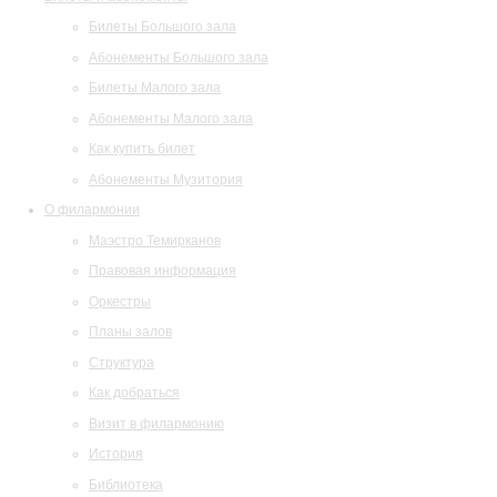
Билеты Большого зала
Абонементы Большого зала
Билеты Малого зала
Абонементы Малого зала
Как купить билет
Абонементы Музитория
О филармонии
Маэстро Темирканов
Правовая информация
Оркестры
Планы залов
Структура
Как добраться
Визит в филармонию
История
Библиотека