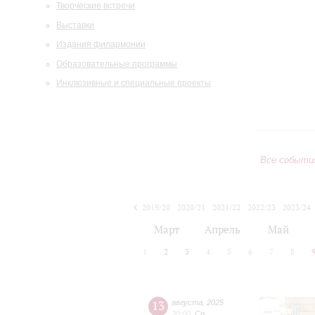
Творческие встречи
Выставки
Издания филармонии
Образовательные программы
Инклюзивные и специальные проекты
Все событи
2019/20
2020/21
2021/22
2022/23
2023/24
2024/25
2025/26
2026/27
Март
Апрель
Май
1
2
3
4
5
6
7
8
13
августа
,
2025
20:00
,
Ср