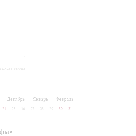
инская карта
Декабрь
Январь
Февраль
24
25
26
27
28
29
30
31
офы»