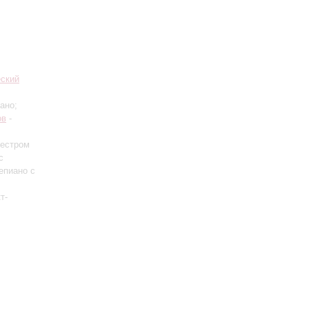
еский
ано;
ов
-
кестром
с
епиано с
т-