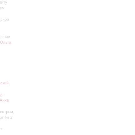
литу
сем
дской
енное
Ольга
еский
ая
-
Анна
кестром,
ерт № 2
т-