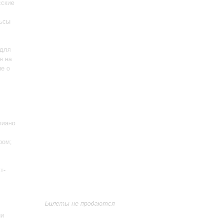
сские
льсы
 для
я на
ие о
пиано
ром;
т-
Билеты не продаются
ии