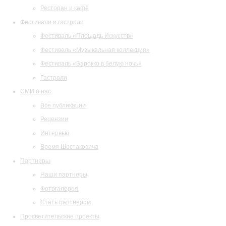
Ресторан и кафе
Фестивали и гастроли
Фестиваль «Площадь Искусств»
Фестиваль «Музыкальная коллекция»
Фестиваль «Барокко в белую ночь»
Гастроли
СМИ о нас
Все публикации
Рецензии
Интервью
Время Шостаковича
Партнеры
Наши партнеры
Фотогалерея
Стать партнером
Просветительские проекты