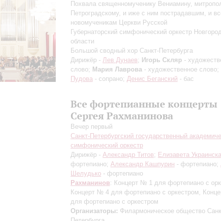
Похвала священномученику Вениамину, митропо
Петроградскому, и иже с ним пострадавшим, и в
новомученикам Церкви Русской
Губернаторский симфонический оркестр Новгоро
области
Большой сводный хор Санкт-Петербурга
Дирижёр -
Лев Дунаев
;
Игорь Скляр
- художеств
слово;
Мария Лаврова
- художественное слово;
Пудова
- сопрано;
Денис Беганский
- бас
Все фортепианные концерты
Сергея Рахманинова
Вечер первый
Санкт-Петербургский государственный академич
симфонический оркестр
Дирижёр -
Александр Титов
;
Елизавета Украинск
фортепиано;
Александр Кашпурин
- фортепиано;
Шелудько
- фортепиано
Рахманинов
: Концерт № 1 для фортепиано с ор
Концерт № 4 для фортепиано с оркестром, Конц
для фортепиано с оркестром
Организаторы:
Филармоническое общество Санк
Петербурга