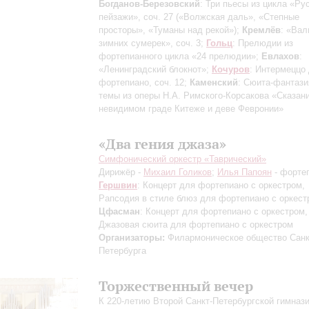
Богданов-Березовский
: Три пьесы из цикла «Ру
пейзажи», соч. 27
(«Волжская даль», «Степные
просторы», «Туманы над рекой»)
;
Кремлёв
: «Ва
зимних сумерек», соч. 3;
Гольц
: Прелюдии из
фортепианного цикла «24 прелюдии»;
Евлахов
:
«Ленинградский блокнот»;
Кочуров
: Интермеццо
фортепиано, соч. 12;
Каменский
: Сюита-фантази
темы из оперы Н.А. Римского-Корсакова «Сказан
невидимом граде Китеже и деве Февронии»
«Два гения джаза»
Симфонический оркестр «Таврический»
Дирижёр -
Михаил Голиков
;
Илья Папоян
- форте
Гершвин
: Концерт для фортепиано с оркестром,
Рапсодия в стиле блюз для фортепиано с оркест
Цфасман
: Концерт для фортепиано с оркестром,
Джазовая сюита для фортепиано с оркестром
Организаторы:
Филармоническое общество Санк
Петербурга
Торжественный вечер
К 220-летию Второй Санкт-Петербургской гимназ