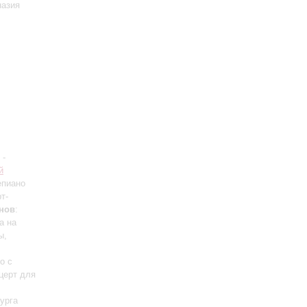
назия
-
й
епиано
т-
нов
:
а на
ы,
о с
нцерт для
урга