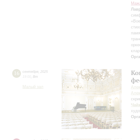
Маж
Лав
симф
«Вое
стих
памя
тран
орке
клар
Орг
Ко
16
сентября
,
2025
19:00
,
Вт
фе
Малый зал
Алек
Алек
скри
Чай
худ
Орг