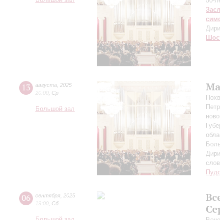
Большой зал
50-л
Зас
сим
Дири
Шос
Ма
13
августа
,
2025
20:00
,
Ср
Похв
Петр
Большой зал
ново
Губе
обла
Боль
Дири
сло
Пуд
Вс
06
сентября
,
2025
19:00
,
Сб
Се
Большой зал
Вече