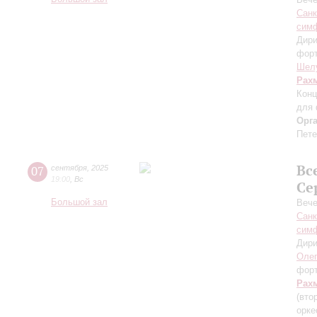
Санк
симф
Дири
фор
Шел
Рах
Конц
для 
Орг
Пете
Вс
07
сентября
,
2025
19:00
,
Вс
Се
Большой зал
Вече
Санк
симф
Дири
Оле
фор
Рах
(вто
орке