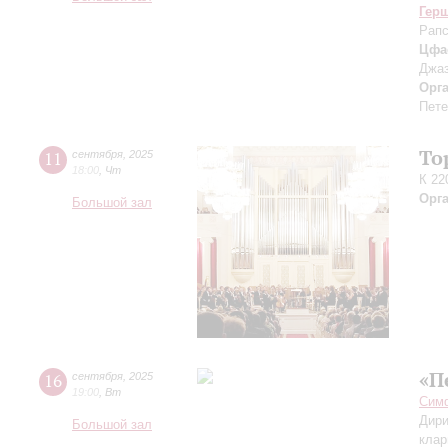
Гер
Рапс
Цфа
Джаз
Орг
Пете
То
11
сентября
,
2025
18:00
,
Чт
К 22
Орг
Большой зал
«П
16
сентября
,
2025
19:00
,
Вт
Симф
Дири
Большой зал
клар