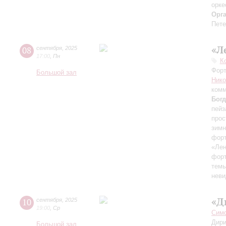
орке
Орг
Пете
«Л
08
сентября
,
2025
17:00
,
Пн
К
Форт
Большой зал
Ник
комм
Бог
пейз
прос
зимн
форт
«Лен
форт
темы
неви
«Д
10
сентября
,
2025
19:00
,
Ср
Симф
Дири
Большой зал