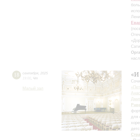
боль
испо
Лени
Ева
(пос
Отеч
«Дор
Сати
Орг
насл
«И
18
сентября
,
2025
19:00
,
Чт
Сочи
«Пет
Малый зал
Анас
Дмит
Рав
форт
для 
хоре
детс
Стр