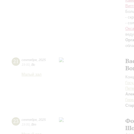
Каме
Витт
Боль
- ск
- со
Окса
вед
Орг
обла
Ва
21
сентября
,
2025
19:00
,
Вс
Во
Малый зал
Конц
Госу
Пете
Але
Гере
Ста
Фо
23
сентября
,
2025
19:00
,
Вт
Шо