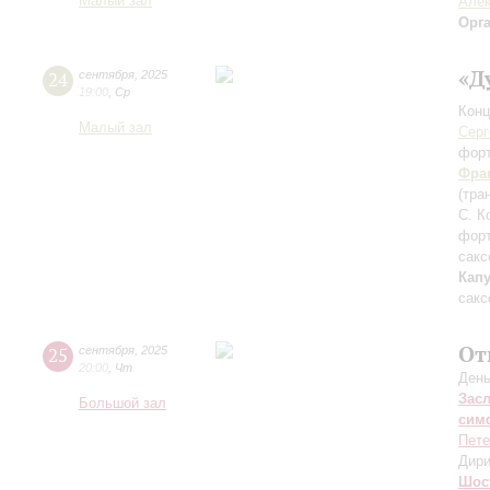
Малый зал
Алек
Орг
«Д
24
сентября
,
2025
19:00
,
Ср
Конц
Малый зал
Серг
фор
Фра
(тра
С. К
фор
сакс
Кап
сакс
От
25
сентября
,
2025
20:00
,
Чт
День
Зас
Большой зал
сим
Пете
Дири
Шос