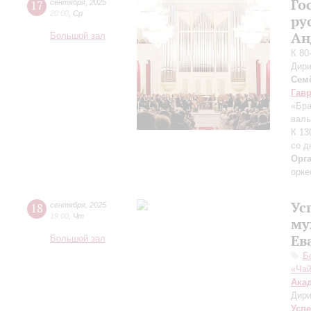
Го
17
сентября
,
2025
20:00
,
Ср
ру
Ан
Большой зал
К 80
Дири
Сем
Гав
«Бра
валь
К 13
со д
Орг
орке
Ус
18
сентября
,
2025
19:00
,
Чт
му
Ев
Большой зал
Б
«Чай
Ака
Дири
Усп