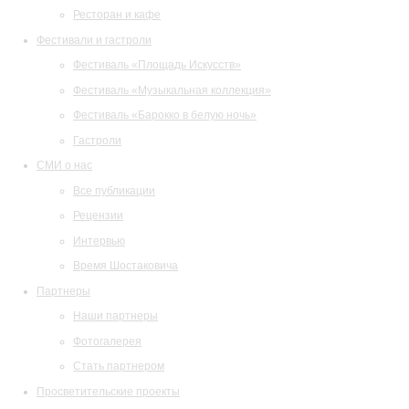
Ресторан и кафе
Фестивали и гастроли
Фестиваль «Площадь Искусств»
Фестиваль «Музыкальная коллекция»
Фестиваль «Барокко в белую ночь»
Гастроли
СМИ о нас
Все публикации
Рецензии
Интервью
Время Шостаковича
Партнеры
Наши партнеры
Фотогалерея
Стать партнером
Просветительские проекты