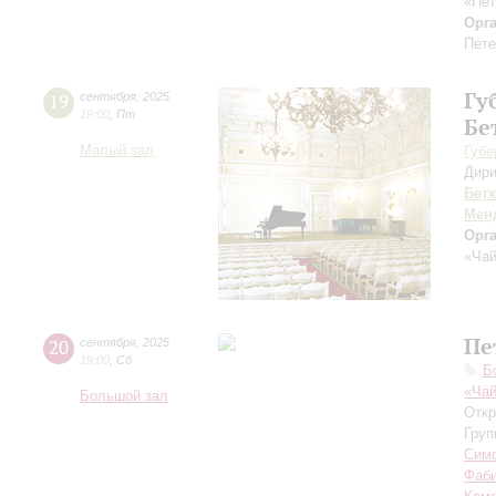
«Пет
Орг
Пете
Гу
19
сентября
,
2025
19:00
,
Пт
Бе
Малый зал
Губе
Дири
Бет
Мен
Орг
«Чай
Пе
20
сентября
,
2025
19:00
,
Сб
Б
«Чай
Большой зал
Откр
Груп
Симф
Фаб