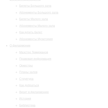
Билеты Большого зала
Абонементы Большого зала
Билеты Малого зала
Абонементы Малого зала
Как купить билет
Абонементы Музитория
О филармонии
Маэстро Темирканов
Правовая информация
Оркестры
Планы залов
Структура
Как добраться
Визит в филармонию
История
Библиотека