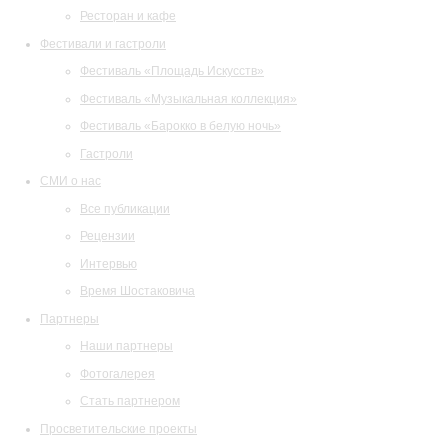
Ресторан и кафе
Фестивали и гастроли
Фестиваль «Площадь Искусств»
Фестиваль «Музыкальная коллекция»
Фестиваль «Барокко в белую ночь»
Гастроли
СМИ о нас
Все публикации
Рецензии
Интервью
Время Шостаковича
Партнеры
Наши партнеры
Фотогалерея
Стать партнером
Просветительские проекты