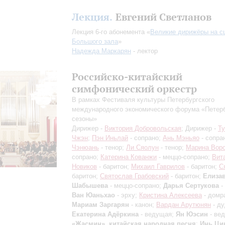
Лекция.
Евгений Светланов
Лекция 6-го абонемента «
Великие дирижёры на с
Большого зала
»
Надежда Маркарян
- лектор
Российско-китайский
симфонический оркестр
В рамках Фестиваля культуры Петербургского
международного экономического форума «Петер
сезоны»
Дирижер -
Виктория Добровольская
; Дирижер -
Т
Чжэн
;
Пэн Иньлай
- сопрано;
Ань Мэньяо
- сопра
Чэнюань
- тенор;
Ли Сяолун
- тенор;
Марина Вор
сопрано;
Катерина Кованжи
- меццо-сопрано;
Вит
Новиков
- баритон;
Михаил Гаврилов
- баритон;
С
баритон;
Святослав Грабовский
- баритон;
Елизав
Шабышева
- меццо-сопрано;
Дарья Сертукова
-
Ван Юаньхао
- эрху;
Кристина Алексеева
- домр
Мариам Заргарян
- канон;
Вардан Арутюнян
- ду
Екатерина Адёркина
- ведущая;
Ян Юэсин
- ве
«Жасмин», китайская народная песня
;
Инь Ци