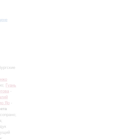
цене
бургские
унжо
но;
Гуань
отова
-
алий
яо Яо
-
ета
 сопрано;
а;
дук
дущий
н
: