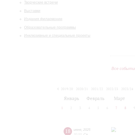
Творческие встречи
Выставки
Издания филармонии
Образовательные программы
Инклюзивные и специальные проекты
Все событи
2019/20
2020/21
2021/22
2022/23
2023/24
2024/25
2025/26
2026/27
Январь
Февраль
Март
1
2
3
4
5
6
7
8
18
июня
,
2025
20:00
,
Ср