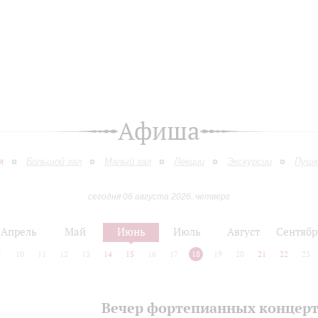
Афиша
я
Большой зал
Малый зал
Лекции
Экскурсии
Пушк
сегодня 06 августа 2026, четверг
Апрель
Май
Июнь
Июль
Август
Сентябр
9
10
11
12
13
14
15
16
17
18
19
20
21
22
23
Вечер фортепианных концер