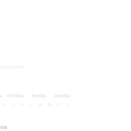
инская карта
ь
Октябрь
Ноябрь
Декабрь
24
25
26
27
28
29
30
31
тов