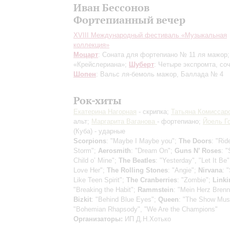
Иван Бессонов
Фортепианный вечер
XVIII Международный фестиваль «Музыкальная
коллекция»
Моцарт
: Соната для фортепиано № 11 ля мажор
«Крейслериана»;
Шуберт
: Четыре экспромта, соч
Шопен
: Вальс ля-бемоль мажор, Баллада № 4
Рок-хиты
Екатерина Нагорная
- скрипка;
Татьяна Комиссар
альт;
Маргарита Ваганова
- фортепиано;
Йоель Г
(Куба) - ударные
Scorpions
: "Maybe I Maybe you";
The Doors
: "Rid
Storm";
Aerosmith
: "Dream On";
Guns N’ Roses
: 
Child o’ Mine";
The Beatles
: "Yesterday", "Let It Be"
Love Her";
The Rolling Stones
: "Angie";
Nirvana
: 
Like Teen Spirit";
The Cranberries
: "Zombie";
Linki
"Breaking the Habit";
Rammstein
: "Mein Herz Brenn
Bizkit
: "Behind Blue Eyes";
Queen
: "The Show Mus
"Bohemian Rhapsody", "We Are the Champions"
Организаторы:
ИП Д.Н.Хотько