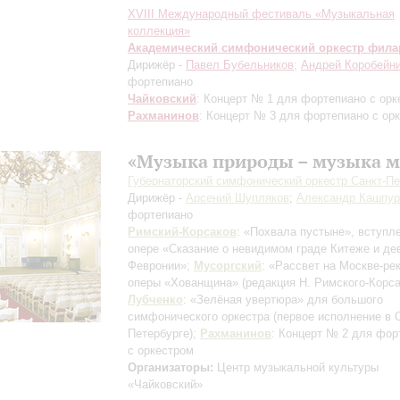
XVIII Международный фестиваль «Музыкальная
коллекция»
Академический симфонический оркестр фил
Дирижёр -
Павел Бубельников
;
Андрей Коробейн
фортепиано
Чайковский
: Концерт № 1 для фортепиано с орк
Рахманинов
: Концерт № 3 для фортепиано с ор
«Музыка природы – музыка м
Губернаторский симфонический оркестр Санкт-Пе
Дирижёр -
Арсений Шупляков
;
Александр Кашпур
фортепиано
Римский-Корсаков
: «Похвала пустыне», вступл
опере «Сказание о невидимом граде Китеже и де
Февронии»;
Мусоргский
: «Рассвет на Москве-рек
оперы «Хованщина»
(редакция Н. Римского-Корса
Лубченко
: «Зелёная увертюра» для большого
симфонического оркестра
(первое исполнение в 
Петербурге)
;
Рахманинов
: Концерт № 2 для фор
с оркестром
Организаторы:
Центр музыкальной культуры
«Чайковский»