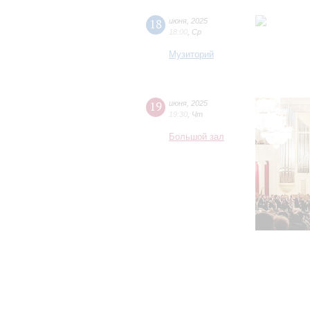
18
июня
,
2025
18:00
,
Ср
Музиторий
19
июня
,
2025
19:30
,
Чт
Большой зал