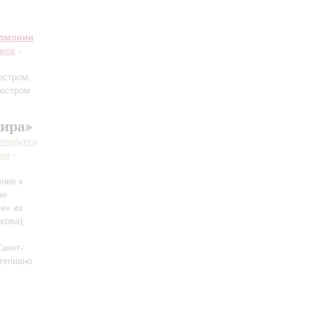
армонии
иков
-
естром;
кестром
ира»
тербурга
ин
-
ение к
ве
е» из
кова)
;
Санкт-
тепиано