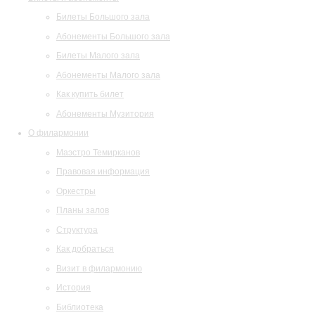
Билеты Большого зала
Абонементы Большого зала
Билеты Малого зала
Абонементы Малого зала
Как купить билет
Абонементы Музитория
О филармонии
Маэстро Темирканов
Правовая информация
Оркестры
Планы залов
Структура
Как добраться
Визит в филармонию
История
Библиотека