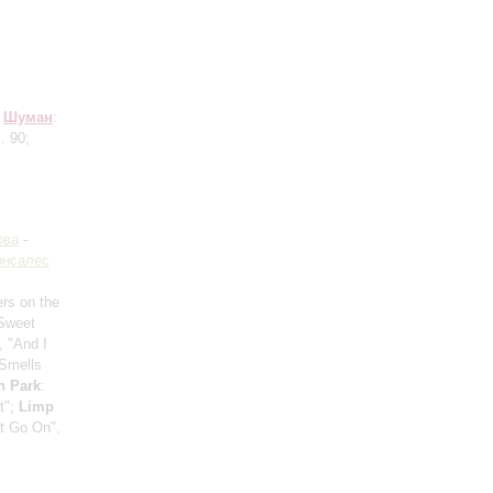
;
Шуман
:
. 90;
ова
-
онсалес
ers on the
"Sweet
, "And I
"Smells
n Park
:
t";
Limp
t Go On",