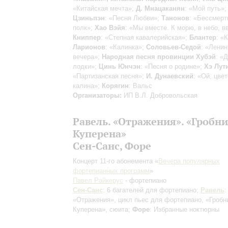
«Китайская мечта»;
Д. Мнацаканян
: «Мой путь»
Цзиньпэн
: «Песня Любви»;
Танонов
: «Бессмер
полк»;
Хао Вэйя
: «Мы вместе. К морю, в небо, в
Книппер
: «Степная кавалерийская»;
Блантер
: «
Ларионов
: «Калинка»;
Соловьев-Седой
: «Ленин
вечера»;
Народная песня провинции Хубэй
: «
лодки»;
Цинь Юнчэн
: «Песня о родине»;
Хэ Лут
«Партизанская песня»;
И. Дунаевский
: «Ой, цвет
калина»;
Корягин
: Вальс
Организаторы:
ИП В.Л. Добровольская
Равель. «Отражения». «Гробн
Куперена»
Сен-Санс, Форе
Концерт 11-го абонемента «
Вечера популярных
фортепианных программ
»
Павел Райкерус
- фортепиано
Сен-Санс
: 6 багателей для фортепиано;
Равель
:
«Отражения», цикл пьес для фортепиано, «Гробн
Куперена», сюита;
Форе
: Избранные ноктюрны