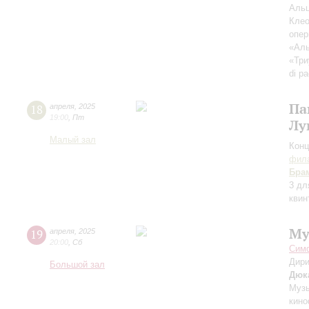
Альц
Клео
опер
«Аль
«Три
di pa
Па
18
апреля
,
2025
19:00
,
Пт
Лу
Малый зал
Конц
фила
Бра
3 дл
квин
Му
19
апреля
,
2025
20:00
,
Сб
Симф
Дири
Большой зал
Дюк
Музы
кино