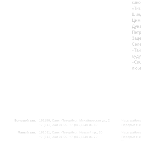
кин
«Тит
Шин
Цим
Дун
Пет
Зац
Селе
«Тай
буд
«Си
любв
Большой зал:
191186, Санкт-Петербург, Михайловская ул., 2
Часы работы
+7 (812) 240-01-00, +7 (812) 240-01-80
Перерыв с 1
Малый зал:
191011, Санкт-Петербург, Невский пр., 30
Часы работы
+7 (812) 240-01-00, +7 (812) 240-01-70
Перерыв с 1