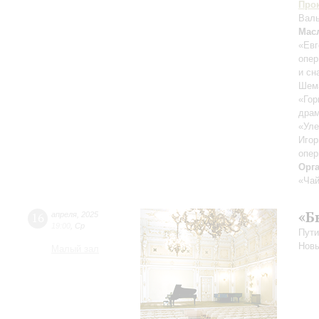
Про
Валь
Мас
«Евг
опер
и сн
Шема
«Гор
драм
«Уле
Игор
опер
Орг
«Чай
«Бы
16
апреля
,
2025
19:00
,
Ср
Пути
Нов
Малый зал