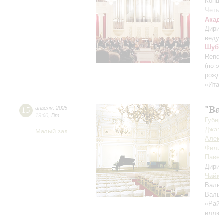
Конц
Четы
Ака
Дири
вед
Шуб
Rend
(по 
рожд
«Ита
"В
15
апреля
,
2025
19:00
,
Вт
Губе
Джаз
Малый зал
Але
Фил
Пав
Дири
Чай
Валь
Валь
«Ра
иллю