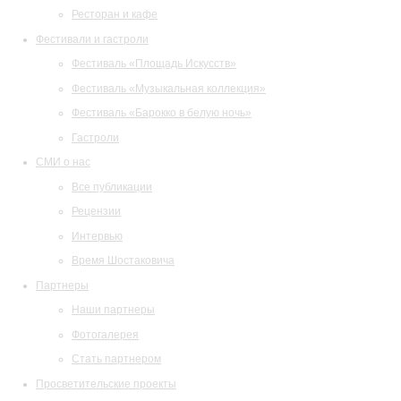
Ресторан и кафе
Фестивали и гастроли
Фестиваль «Площадь Искусств»
Фестиваль «Музыкальная коллекция»
Фестиваль «Барокко в белую ночь»
Гастроли
СМИ о нас
Все публикации
Рецензии
Интервью
Время Шостаковича
Партнеры
Наши партнеры
Фотогалерея
Стать партнером
Просветительские проекты