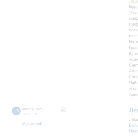
Дон
Буд
“Pac
смер
граф
опер
из о
Ната
Граф
Купл
«Сен
Сант
Альф
Сцен
Чай
«Гор
Ария
Ле
16
апреля
,
2025
18:00
,
Ср
Лекц
Музиторий
Боль
Над