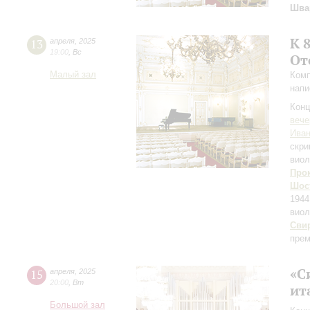
Шва
К 
13
апреля
,
2025
19:00
,
Вс
От
Малый зал
Комп
напи
Конц
вече
Иван
скри
виол
Про
Шос
1944
виол
Сви
прем
«С
15
апреля
,
2025
20:00
,
Вт
ит
Большой зал