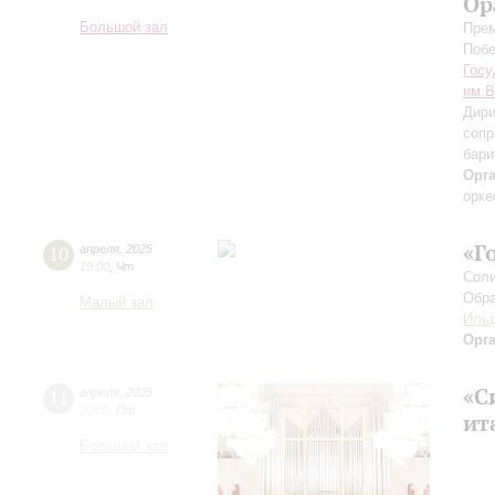
Ор
Большой зал
Прем
Поб
Госу
им.В
Дири
сопр
бари
Орг
орке
«Г
10
апреля
,
2025
19:00
,
Чт
Соли
Обра
Малый зал
Ильд
Орг
«С
11
апреля
,
2025
20:00
,
Пт
ит
Большой зал