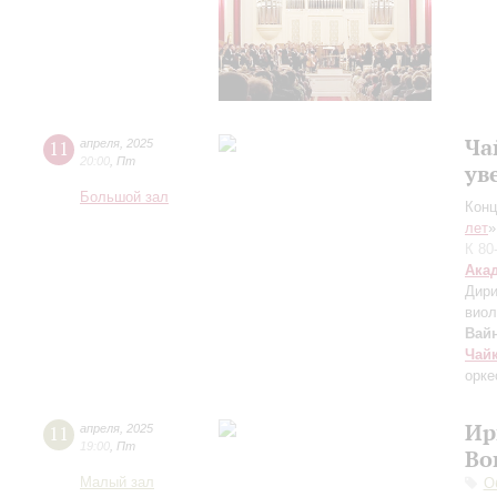
Ча
11
апреля
,
2025
20:00
,
Пт
ув
Большой зал
Конц
лет
»
К 80
Ака
Дири
виол
Вай
Чай
орке
Ир
11
апреля
,
2025
19:00
,
Пт
Во
Малый зал
О