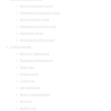
Билеты Большого зала
Абонементы Большого зала
Билеты Малого зала
Абонементы Малого зала
Как купить билет
Абонементы Музитория
О филармонии
Маэстро Темирканов
Правовая информация
Оркестры
Планы залов
Структура
Как добраться
Визит в филармонию
История
Библиотека