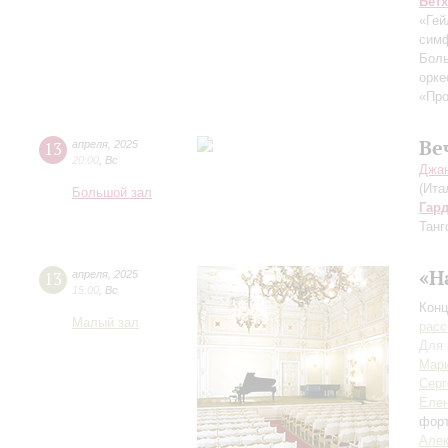
Бет
«Гей
симф
Боль
орке
«Пр
Ве
13
апреля
,
2025
20:00
,
Вс
Джан
(Ита
Большой зал
Гар
Танг
«Н
13
апреля
,
2025
15:00
,
Вс
Конц
Малый зал
расс
Для 
Мар
Серг
Елен
фор
Алек