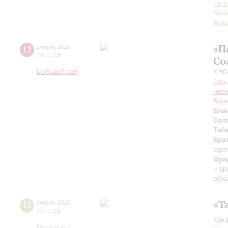
Ирин
Чай
Моц
«П
12
апреля
,
2025
20:00
,
Сб
Со
Большой зал
К 80
Госу
имен
Бори
Бла
Сол
Таб
Бра
фро
Фра
и др
обра
«Т
12
апреля
,
2025
19:00
,
Сб
Конц
Малый зал