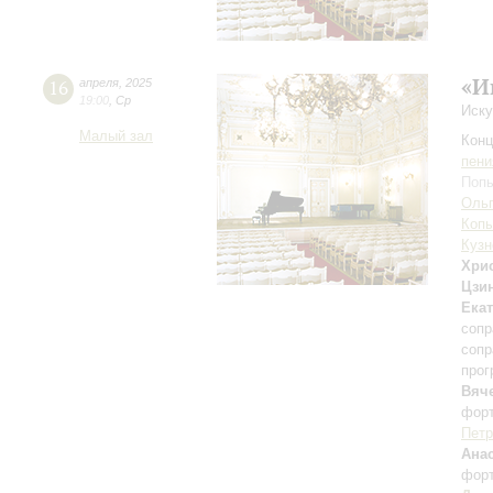
«И
16
апреля
,
2025
19:00
,
Ср
Иску
Малый зал
Конц
пени
Попы
Ольг
Коп
Кузн
Хри
Цзи
Ека
сопр
сопр
прог
Вяч
фор
Петр
Ана
фор