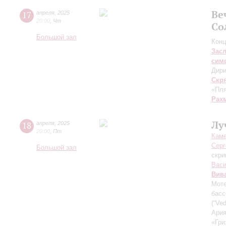
Ве
17
апреля
,
2025
20:00
,
Чт
Со
Большой зал
Конц
Зас
сим
Дири
Скр
«Пля
Рах
Лу
18
апреля
,
2025
20:00
,
Пт
Каме
Серг
Большой зал
скри
Васи
Вив
Моте
басс
(“Ve
Ария
«Гри