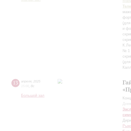
Мар
Тел
маж
фор
(для
и фо
скри
скри
К.Ле
№ 1 
скри
(для
Кал
Га
13
апреля
,
2025
15:00
,
Вс
«П
Большой зал
Конц
Днев
Зас
сим
Дири
Рыж