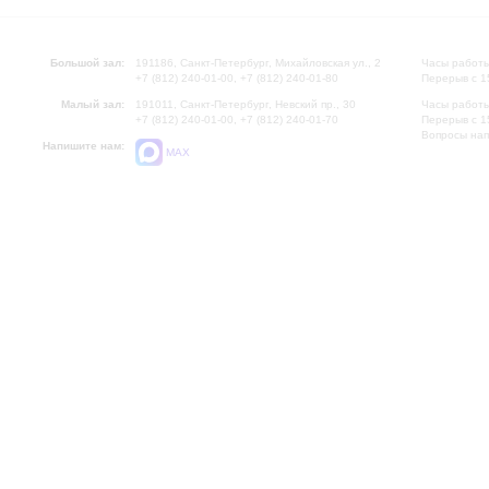
Большой зал:
191186, Санкт-Петербург, Михайловская ул., 2
Часы работы
+7 (812) 240-01-00, +7 (812) 240-01-80
Перерыв с 1
Малый зал:
191011, Санкт-Петербург, Невский пр., 30
Часы работы
+7 (812) 240-01-00, +7 (812) 240-01-70
Перерыв с 1
Вопросы на
Напишите нам:
MAX