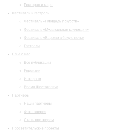
Ресторан и кафе
Фестивали и гастроли
Фестиваль «Площадь Искусств»
Фестиваль «Музыкальная коллекция»
Фестиваль «Барокко в белую ночь»
Гастроли
СМИ о нас
Все публикации
Рецензии
Интервью
Время Шостаковича
Партнеры
Наши партнеры
Фотогалерея
Стать партнером
Просветительские проекты