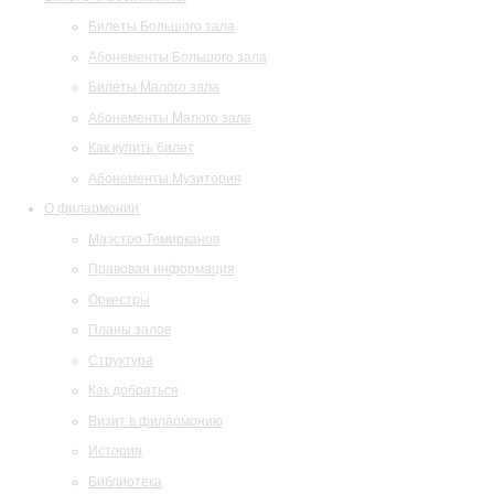
Билеты Большого зала
Абонементы Большого зала
Билеты Малого зала
Абонементы Малого зала
Как купить билет
Абонементы Музитория
О филармонии
Маэстро Темирканов
Правовая информация
Оркестры
Планы залов
Структура
Как добраться
Визит в филармонию
История
Библиотека