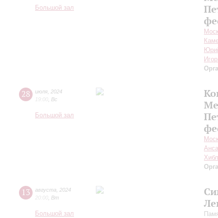
Пе
Большой зал
фе
Моск
Каме
Юри
Игор
Орг
Ко
28
июля
,
2024
19:00
,
Вс
Ме
Пе
Большой зал
фе
Моск
Анса
Хибл
Орг
Си
13
августа
,
2024
20:00
,
Вт
Ле
Большой зал
Памя