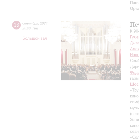
Пан
Орг
Пе
13
сентября
,
2024
20:00
,
Пт
К 90
Губе
Большой зал
Джаз
Але
Иван
Сем
Дири
Федо
гарм
Шос
«Тру
кино
симф
музы
(пер
Усп
кин
сеан
«Сол