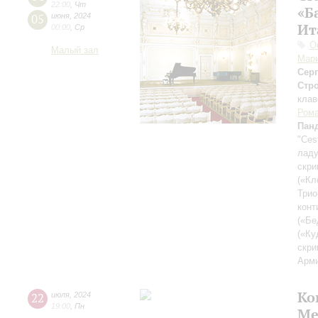
22:00
,
Чт
«Б
05
июня
,
2024
Ит
00:00
,
Ср
О
Малый зал
Мар
Сер
Стр
клав
Рома
Пан
"Ces
ладу
скри
(«Кл
Трио
конт
(«Бе
(«Ку
скри
Арми
Ко
22
июля
,
2024
19:00
,
Пн
Ме