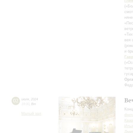
Гли
(«Бо
смо
няне
«Пес
ветр
«Тих
вея 
(ром
и бр
Гав
(«Ос
тет
гуса
Орг
Фед
Ве
02
июля
,
2024
19:00
,
Вт
Конц
Малый зал
фила
Квар
Илья
Дмит