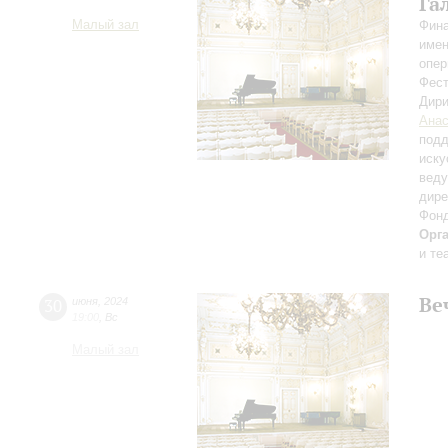
Га
Малый зал
Фина
имен
опер
Фест
Дири
Анас
подд
иску
веду
дире
Фонд
Орг
и те
Ве
30
июня
,
2024
19:00
,
Вс
Малый зал