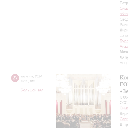
Петр
Симф
обла
Свод
Раис
Дири
сопр
Бур
Анже
Мих
Ляп
мецц
Ко
27
августа
,
2024
16:00
,
Вт
FO
«З
Большой зал
К 80
ССС
Симф
Дири
Серг
В п