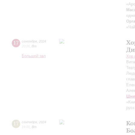
«Аро
Мас
одн
Орг
«Чай
Хо
17
сентября
,
2024
20:00
,
Вт
Ди
Большой зал
Хор 
Вит
Теат
Люд
глав
Еле
Але
Шни
«Кни
русс
Ко
17
сентября
,
2024
19:00
,
Вт
Бо