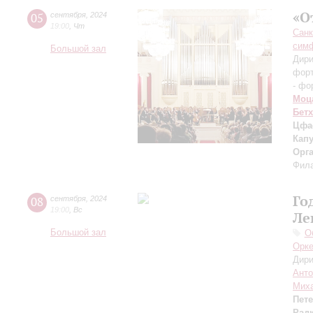
«О
05
сентября
,
2024
19:00
,
Чт
Санк
симф
Большой зал
Дири
фор
- фо
Моц
Бет
Цфа
Кап
Орг
Фила
Го
08
сентября
,
2024
19:00
,
Вс
Ле
Большой зал
О
Орке
Дири
Анто
Миха
Пет
Рад