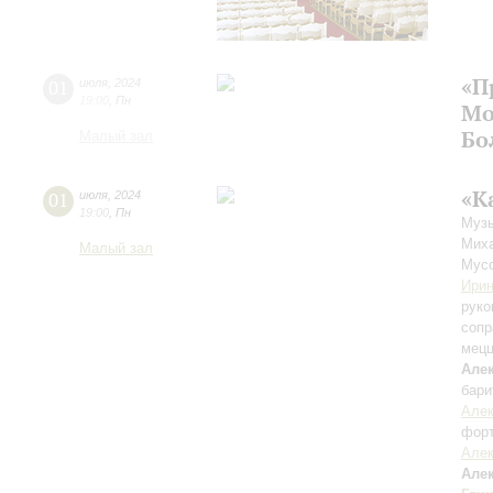
«П
01
июля
,
2024
19:00
,
Пн
Мо
Бо
Малый зал
«К
01
июля
,
2024
19:00
,
Пн
Музы
Миха
Малый зал
Мусо
Ири
руко
сопр
мецц
Але
бари
Алек
фор
Алек
Але