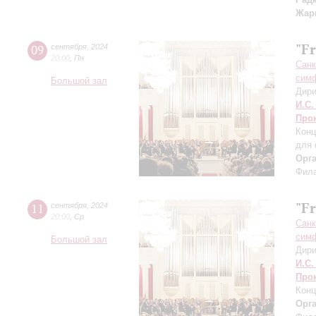
Жар
"F
09
сентября
,
2024
20:00
,
Пн
Санк
симф
Большой зал
Дири
И.С.
Про
Конц
для 
Орг
Фила
"F
11
сентября
,
2024
20:00
,
Ср
Санк
симф
Большой зал
Дири
И.С.
Про
Конц
Орг