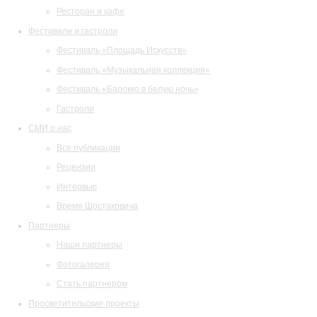
Ресторан и кафе
Фестивали и гастроли
Фестиваль «Площадь Искусств»
Фестиваль «Музыкальная коллекция»
Фестиваль «Барокко в белую ночь»
Гастроли
СМИ о нас
Все публикации
Рецензии
Интервью
Время Шостаковича
Партнеры
Наши партнеры
Фотогалерея
Стать партнером
Просветительские проекты