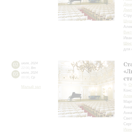
Дени
Дми
Стру
Шуш
Але
Викт
Ива
Шос
для 
Ст
02
июля
,
2024
22:00
,
Вт
«Л
03
июля
,
2024
ст
00:00
,
Ср
О
Малый зал
Конс
Але
Мар
Анн
Анна
Свет
Серг
Ирин