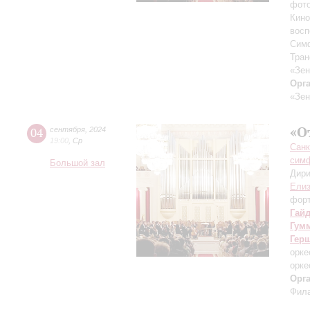
фото
Кино
восп
Симф
Тран
«Зен
Орг
«Зен
«О
04
сентября
,
2024
19:00
,
Ср
Санк
симф
Большой зал
Дири
Елиз
фор
Гай
Гум
Гер
орке
орке
Орг
Фила