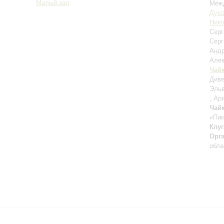
Малый зал
Межд
Духо
Нико
Сер
Серг
Анд
Але
Чай
Диве
Эльв
, Ар
Чай
«Пик
Клуг
Орг
обла