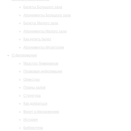
Билеты Большого зала
Абонементы Большого зала
Билеты Малого зала
Абонементы Малого зала
Как купить билет
Абонементы Музитория
О филармонии
Маэстро Темирканов
Правовая информация
Оркестры
Планы залов
Структура
Как добраться
Визит в филармонию
История
Библиотека