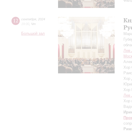
Фила
Кн
12
сентября
,
2024
19:00
,
Чт
Ру
Большой зал
Мара
Губе
обла
Лев 
Моск
Алек
Хор 
Раис
Хор 
Юри
Хор 
Лев 
Хор 
Вад
Ири
Про
сопр
Рим