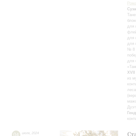
Рома
Суза
Тане
блок
для 
фле
для 
для 
№ 8 
побе
для 
«Там
XVII
из м
конт
леса
(вер
мажо
Дуэт
Ген
конт
Ст
04
июля
,
2024