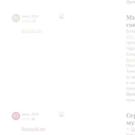
Орг
Ми
01
июня
,
2024
19:00
,
Сб
са
Малый зал
Боль
И.С.
гроз
год
Конц
Бел
Поло
Тане
из ж
в че
бахи
Орг
музы
Се
02
июня
,
2024
19:00
,
Вс
му
Большой зал
О
Хор 