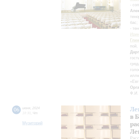
- со
Але
тено
бас;
- те
Ирин
Гли
пой,
Дар
гост
гряд
голо
иллю
«Евг
Орг
Ф.И.
Ле
06
июня
,
2024
18:30
,
Чт
в 
ра
Музиторий
Ле
Расс