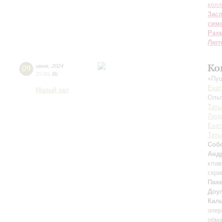
колл
Зас
сим
Рах
Лют
Ко
09
июня
,
2024
15:00
,
Вс
«Пуш
Екат
Малый зал
Оль
Тать
Люд
Екат
Тать
Соб
Анд
клав
скри
Пах
Доу
Кал
опер
обм