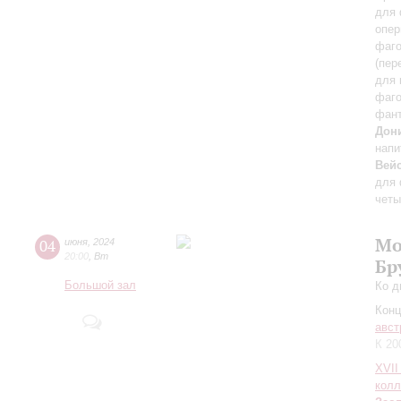
для 
опер
фаго
(пер
для 
фаго
фан
Дон
напи
Вей
для 
четы
Мо
04
июня
,
2024
20:00
,
Вт
Бр
Большой зал
Ко д
Конц
авст
К 20
XVII
колл