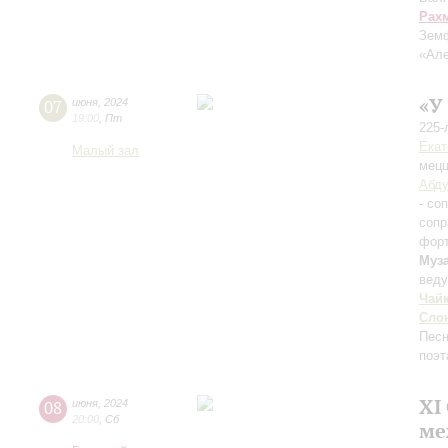
Рах
Земф
«Ал
«У
07
июня
,
2024
19:00
,
Пт
225-
Екат
Малый зал
мецц
Абд
- со
сопр
фор
Муз
вед
Чай
Сло
Песн
поэт
XI
08
июня
,
2024
20:00
,
Сб
ме