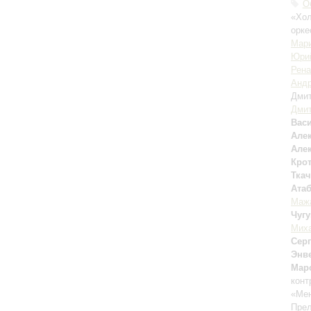
О
«Хол
орке
Мари
Юри
Рена
Андр
Дми
Дмит
Вас
Алек
Але
Кро
Тка
Ата
Маж
Чуг
Миха
Сер
Энв
Мар
конт
«Мен
Прел