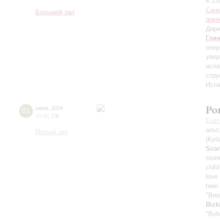
К 22
Санк
Большой зал
орке
Дири
Гли
опер
увер
испа
стру
Испа
Ро
01
июня
,
2024
15:00
,
Сб
Екат
альт
Малый зал
(Куб
Scor
stor
child
love
teen 
"Bre
Bizk
"Boh