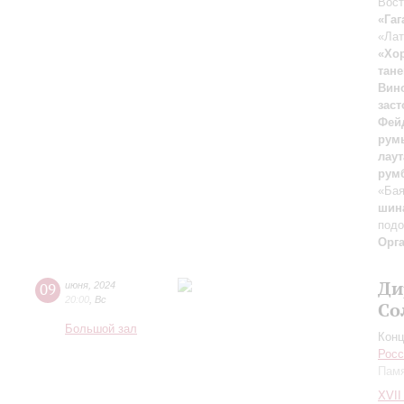
Вост
«Гаг
«Лат
«Хо
тане
Вин
зас
Фей
рум
лаут
румб
«Ба
шина
подо
Орг
Ди
09
июня
,
2024
20:00
,
Вс
Со
Большой зал
Конц
Росс
Памя
XVII