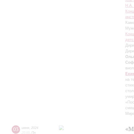
Н.А.
Конц
инст
Каме
Мужс
Конц
детс
Дири
Дири
Оль
Соф
вио
Еки
на т
стих
стол
умир
«Пос
смеш
Миро
«М
03
июня
,
2024
20:00
,
Пн