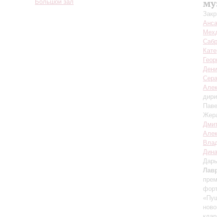
му
Большой зал
Закр
Анса
Мех
Сабр
Кате
Геор
Дени
Сер
Але
дири
Пав
Жер
Дми
Алек
Вла
Дина
Дар
Лав
пре
форт
«Пуш
ново
клар