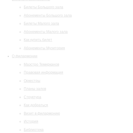
Билеты Большого зала
Абонементы Большого зала
Билеты Малого зала
Абонементы Малого зала
Как купить билет
Абонементы Музитория
О филармонии
Маэстро Темирканов
Правовая информация
Оркестры
Планы залов
Структура
Как добраться
Визит в филармонию
История
Библиотека