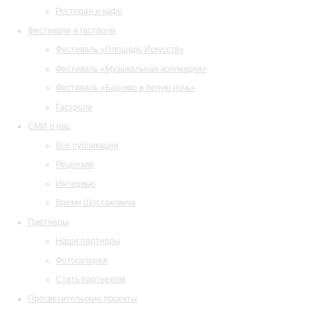
Ресторан и кафе
Фестивали и гастроли
Фестиваль «Площадь Искусств»
Фестиваль «Музыкальная коллекция»
Фестиваль «Барокко в белую ночь»
Гастроли
СМИ о нас
Все публикации
Рецензии
Интервью
Время Шостаковича
Партнеры
Наши партнеры
Фотогалерея
Стать партнером
Просветительские проекты