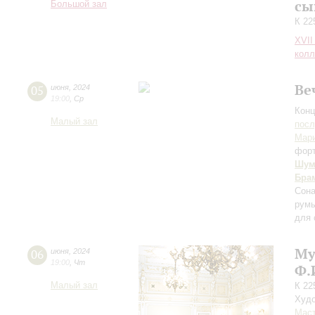
сы
Большой зал
К 22
XVII
колл
Ве
05
июня
,
2024
19:00
,
Ср
Конц
Малый зал
пос
Мари
фор
Шум
Бра
Сона
румы
для 
Му
06
июня
,
2024
19:00
,
Чт
Ф.
Малый зал
К 22
Худо
Мас