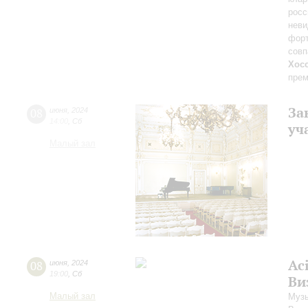
росс
неви
форт
совп
Хос
прем
За
08
июня
,
2024
14:00
,
Сб
уч
Малый зал
Ac
08
июня
,
2024
19:00
,
Сб
Ви
Малый зал
Музы