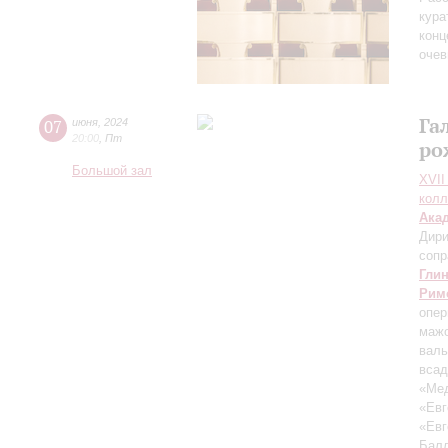
кура
конц
очев
Га
07
июня
,
2024
20:00
,
Пт
ро
Большой зал
XVII
колл
Ака
Дири
сопр
Гли
Рим
опер
мажо
вал
всад
«Ме
«Евг
«Евг
Балл