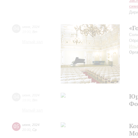
Зас
сим
Дири
«Г
04
июня
,
2024
19:00
,
Вт
Соли
Обра
Малый зал
Ильд
Орг
Юр
04
июня
,
2024
19:00
,
Вт
Фо
Малый зал
Ко
05
июня
,
2024
20:00
,
Ср
Мо