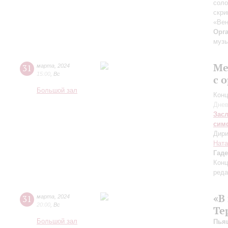
соло
скри
«Вен
Орг
музы
Ме
31
марта
,
2024
15:00
,
Вс
с 
Большой зал
Конц
Днев
Зас
сим
Дири
Ната
Гаде
Конц
реда
«В
31
марта
,
2024
20:00
,
Вс
Те
Большой зал
Пья