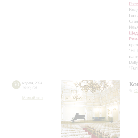
Росс
Вла
Генн
Ста
Иль
Щед
Рим
пре
"Hit
пант
Doll
"Fun
Ко
30
марта
,
2024
15:00
,
Сб
О
Малый зал