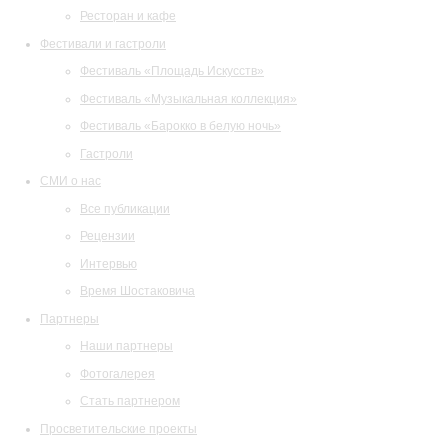
Ресторан и кафе
Фестивали и гастроли
Фестиваль «Площадь Искусств»
Фестиваль «Музыкальная коллекция»
Фестиваль «Барокко в белую ночь»
Гастроли
СМИ о нас
Все публикации
Рецензии
Интервью
Время Шостаковича
Партнеры
Наши партнеры
Фотогалерея
Стать партнером
Просветительские проекты