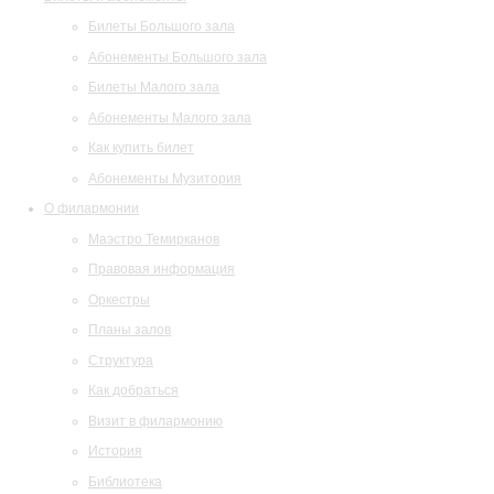
Билеты Большого зала
Абонементы Большого зала
Билеты Малого зала
Абонементы Малого зала
Как купить билет
Абонементы Музитория
О филармонии
Маэстро Темирканов
Правовая информация
Оркестры
Планы залов
Структура
Как добраться
Визит в филармонию
История
Библиотека