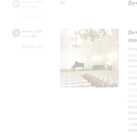
Ве
26
марта
,
2024
19:00
,
Вт
Малый зал
Ве
26
марта
,
2024
19:00
,
Вт
ин
Малый зал
Конц
фила
Квин
колл
Дмит
Арт
Сер
Анто
Игор
Дмит
фле
фле
англ
- кл
фор