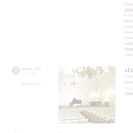
Поли
Чай
А.Ми
виол
умир
орке
сопр
симф
Орг
учил
«Г
25
марта
,
2024
19:00
,
Пн
Соли
Обра
Малый зал
Ильд
Орг