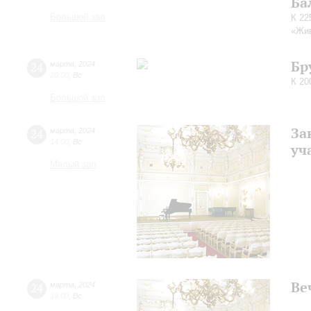
Ба
Большой зал
К 22
«Жив
Бр
24
марта
,
2024
20:00
,
Вс
К 20
Большой зал
За
24
марта
,
2024
14:00
,
Вс
уч
Малый зал
Ве
24
марта
,
2024
19:00
,
Вс