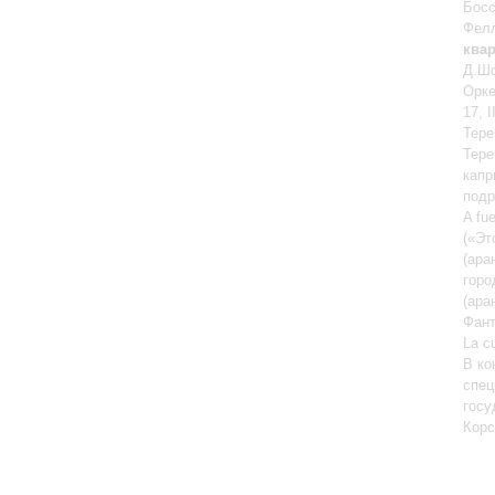
Босс
Фелл
квар
Д.Шо
Орке
17, 
Тере
Тере
капр
подр
A fu
(«Эт
(ара
горо
(ара
Фант
La с
В ко
спец
госу
Корс