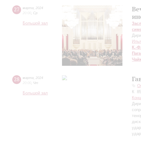
Ве
27
марта
,
2024
20:00
,
Ср
ин
Большой зал
Зас
сим
Дири
Илья
К.-Ф
Паг
Чай
Га
28
марта
,
2024
20:00
,
Чт
О
К 85
Большой зал
Конц
Дири
сопр
тено
диск
уда
уда