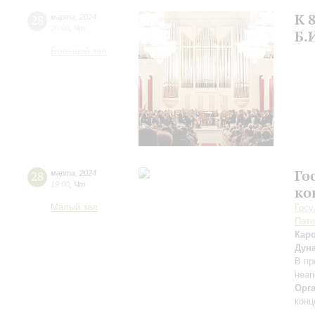
К 
28
марта
,
2024
20:00
,
Чт
Б.
Большой зал
Го
28
марта
,
2024
19:00
,
Чт
ко
Малый зал
Госу
Пете
Кар
Дун
В пр
неап
Орг
конц