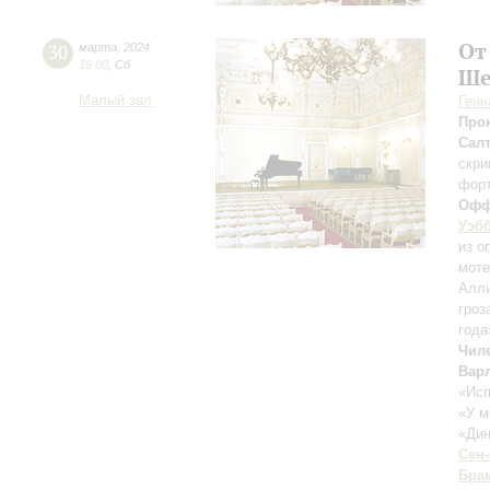
От
30
марта
,
2024
19:00
,
Сб
Ше
Малый зал
Генн
Про
Салт
скри
фор
Офф
Уэб
из о
моте
Алли
гроз
года
Чил
Вар
«Исп
«У м
«Ди
Сен
Бра