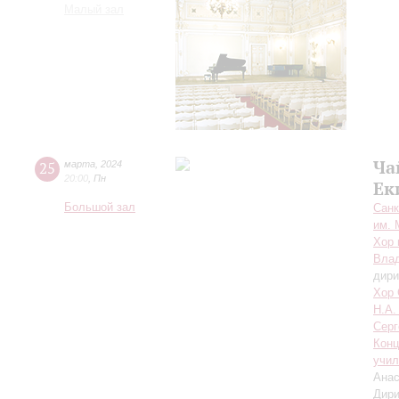
Малый зал
Ча
25
марта
,
2024
20:00
,
Пн
Ек
Большой зал
Санк
им. 
Хор 
Влад
дири
Хор 
Н.А.
Серг
Конц
учил
Анас
Дири