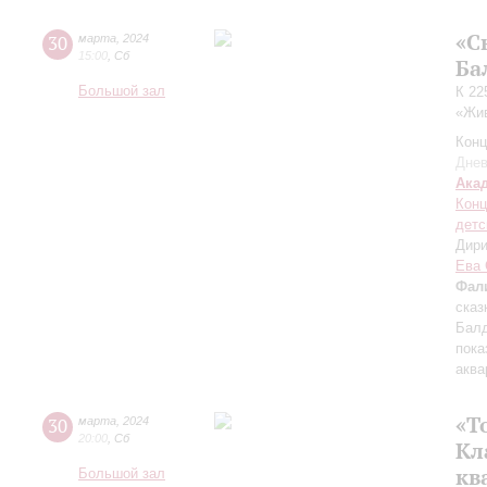
«С
30
марта
,
2024
15:00
,
Сб
Ба
Большой зал
К 22
«Жив
Конц
Днев
Ака
Конц
детс
Дири
Ева 
Фал
сказ
Балд
пока
аква
«Т
30
марта
,
2024
20:00
,
Сб
Кл
кв
Большой зал