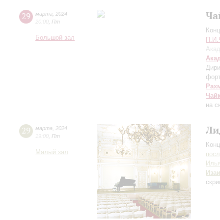
Ча
29
марта
,
2024
20:00
,
Пт
Конц
Большой зал
П.И.
Акад
Ака
Дири
фор
Рах
Чай
на с
Ли
29
марта
,
2024
19:00
,
Пт
Конц
Малый зал
пос
Иль
Иза
скри