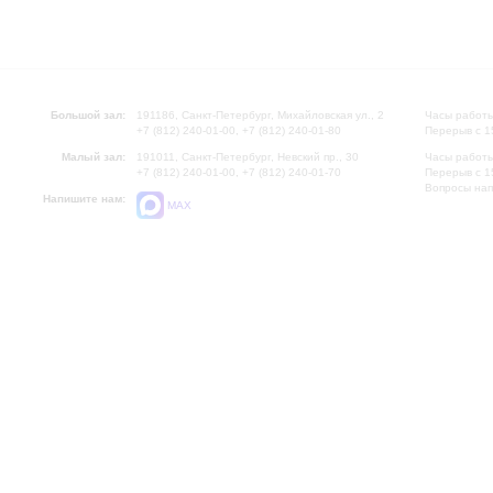
Большой зал:
191186, Санкт-Петербург, Михайловская ул., 2
Часы работы
+7 (812) 240-01-00, +7 (812) 240-01-80
Перерыв с 1
Малый зал:
191011, Санкт-Петербург, Невский пр., 30
Часы работы
+7 (812) 240-01-00, +7 (812) 240-01-70
Перерыв с 1
Вопросы на
Напишите нам:
MAX