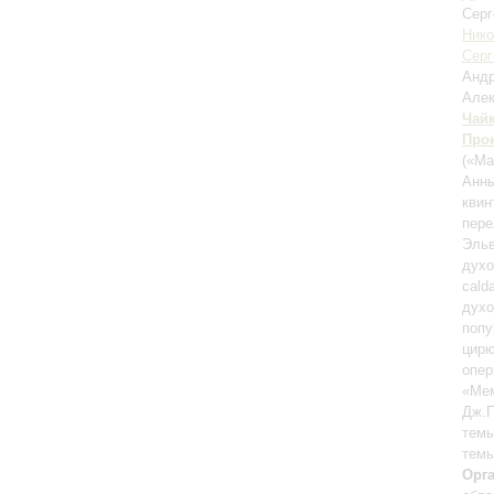
Сер
Нико
Серг
Анд
Але
Чай
Про
(«Ма
Анны
квин
пере
Эльв
духо
cald
духо
попу
цир
опер
«Мем
Дж.П
темы
темы
Орг