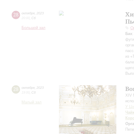
Хи
28
октября
,
2023
20:00
,
Сб
Пь
Большой зал
О
Бах
фуги
орга
пасс
из «
бале
щего
Выпл
Во
28
октября
,
2023
19:00
,
Сб
XIV 
испо
Малый зал
У Ц
Чай
Кор
Орг
Пете