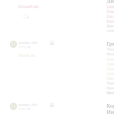
Ди
Большой зал
Симф
Опер
Хор 
Коло
Дири
сопр
Гр
21
октября
,
2023
15:00
,
Сб
Теат
Ибс
Малый зал
Анас
Герм
Розо
Геор
Григ
Лири
Аран
Орг
Ко
21
октября
,
2023
19:00
,
Сб
Ин