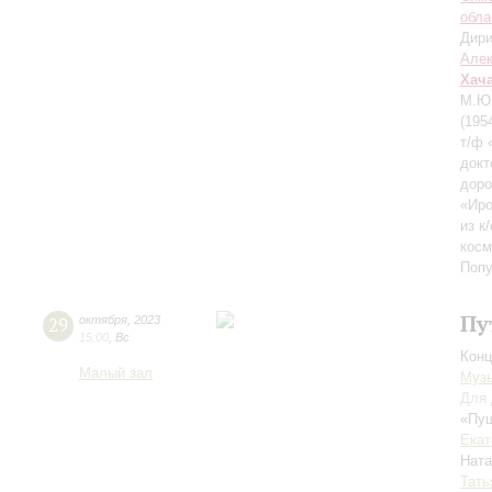
обла
Дири
Але
Хач
М.Ю.
(195
т/ф 
докт
доро
«Иро
из к
косм
Попу
Пу
29
октября
,
2023
15:00
,
Вс
Конц
Малый зал
Музы
Для 
«Пуш
Екат
Нат
Тать