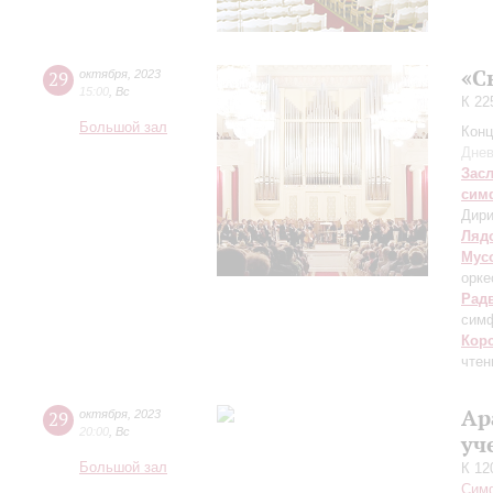
«С
29
октября
,
2023
15:00
,
Вс
К 22
Большой зал
Конц
Днев
Зас
сим
Дири
Ляд
Мус
орке
Рад
симф
Кор
чтен
Ар
29
октября
,
2023
20:00
,
Вс
уч
Большой зал
К 12
Симф