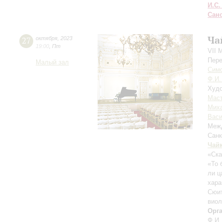
И.С.
Сан
Ча
27
октября
,
2023
19:00
,
Пт
VII 
Пере
Малый зал
Симф
Ф.И.
Худо
Мас
Мих
Васи
Межд
Санк
Чай
«Ска
«То 
ли ц
хара
Сюит
виол
Орг
Ф.И.