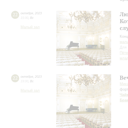
Лю
22
октября
,
2023
15:00
,
Вс
Ко
сл
Малый зал
Конц
маль
Для 
Пётр
мла
Ве
22
октября
,
2023
19:00
,
Вс
Мих
фор
Малый зал
Чай
Бра