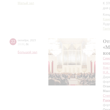
Малый зал
К 37
дня 
Конц
Каме
Худо
Гант
От
22
октября
,
2023
19:00
,
Вс
«М
ко
Большой зал
Симф
конс
Хор 
Н.А.
Дири
форт
Ога
Мак
Степ
Рах
форт
Орг