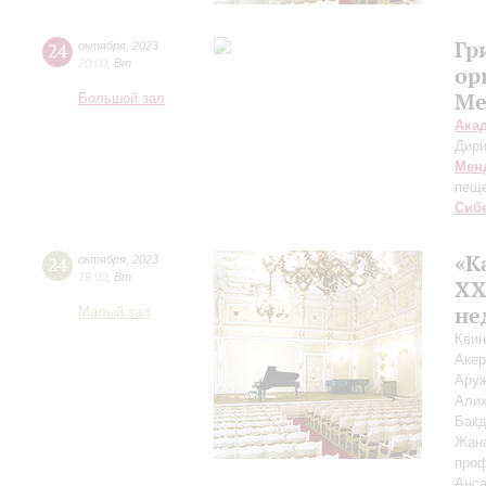
Гр
24
октября
,
2023
20:00
,
Вт
ор
Ме
Большой зал
Ака
Дири
Мен
пещ
Сиб
«К
24
октября
,
2023
19:00
,
Вт
XХ
не
Малый зал
Квин
Аке
Ару
Али
Бак
Жан
проф
Анса