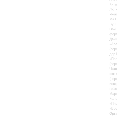
Кита
Лю 
Чжа
Ма 
Ву 
Вэн
фор
Дан
«Ара
(пер
дер 
«Пол
(пер
Чжа
шаг 
(пер
инст
грёз
Марг
Колы
«Пла
«Вес
Орг