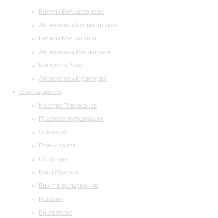
Билеты Большого зала
Абонементы Большого зала
Билеты Малого зала
Абонементы Малого зала
Как купить билет
Абонементы Музитория
О филармонии
Маэстро Темирканов
Правовая информация
Оркестры
Планы залов
Структура
Как добраться
Визит в филармонию
История
Библиотека