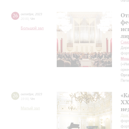
обла
От
26
октября
,
2023
20:00
,
Чт
фе
ис
Большой зал
ли
Симф
Дири
фор
Моц
(«Им
орке
Орг
Пете
«К
26
октября
,
2023
19:00
,
Чт
XХ
не
Малый зал
Драг
фор
фор