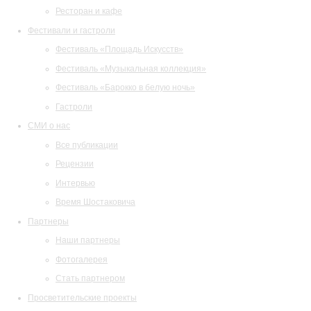
Ресторан и кафе
Фестивали и гастроли
Фестиваль «Площадь Искусств»
Фестиваль «Музыкальная коллекция»
Фестиваль «Барокко в белую ночь»
Гастроли
СМИ о нас
Все публикации
Рецензии
Интервью
Время Шостаковича
Партнеры
Наши партнеры
Фотогалерея
Стать партнером
Просветительские проекты