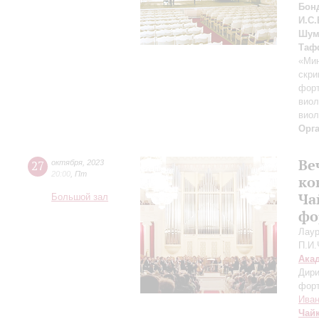
Бон
И.С.
Шум
Таф
«Ми
скри
форт
виол
виол
Орг
Ве
27
октября
,
2023
20:00
,
Пт
ко
Ча
Большой зал
фо
Лаур
П.И.
Ака
Дири
форт
Иван
Чай