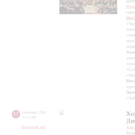
Дири
Федо
гарм
Шос
«Тру
кино
симф
музы
(пер
Усп
кин
сеан
«Сол
«Аро
Мас
одн
Орг
«Чай
Хо
17
сентября
,
2024
20:00
,
Вт
Ди
Большой зал
Хор 
Вит