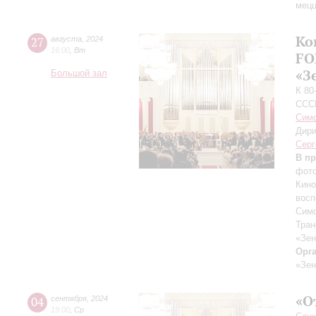
мецц
Ко
27
августа
,
2024
16:00
,
Вт
FO
«З
Большой зал
К 80
ССС
Симф
Дири
Серг
В п
фото
Кино
восп
Симф
Тран
«Зен
Орг
«Зен
«О
04
сентября
,
2024
19:00
,
Ср