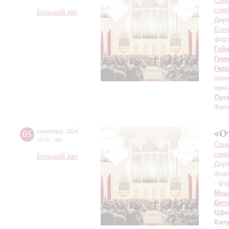
Санк
симф
Большой зал
Дири
Елиз
фор
Гай
Гум
Гер
орке
орке
Орг
Фила
«О
05
сентября
,
2024
19:00
,
Чт
Санк
симф
Большой зал
Дири
фор
- фо
Моц
Бет
Цфа
Кап