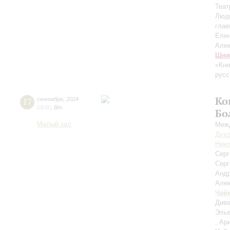
Теат
Люд
глав
Еле
Але
Шни
«Кни
русс
Ко
17
сентября
,
2024
19:00
,
Вт
Бо
Малый зал
Межд
Духо
Нико
Сер
Серг
Анд
Але
Чай
Диве
Эльв
, Ар