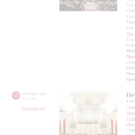
Хор 
Раис
Хор 
Юри
Хор 
Лев 
Хор 
Вад
Ири
Про
сопр
Рим
Пан
Орг
Пе
13
сентября
,
2024
20:00
,
Пт
К 90
Губе
Большой зал
Джаз
Але
Иван
Сем