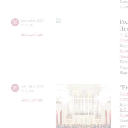
Орг
Фила
Го
08
сентября
,
2024
19:00
,
Вс
Ле
Большой зал
О
Орке
Дири
Анто
Миха
Пет
Рад
Жар
"F
09
сентября
,
2024
20:00
,
Пн
Санк
симф
Большой зал
Дири
И.С.
Про
Конц
для 