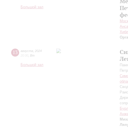
Ме
Пе
Большой зал
фе
Моск
Анса
Хибл
Орг
Си
13
августа
,
2024
20:00
,
Вт
Ле
Большой зал
Памя
Петр
Симф
обла
Свод
Раис
Дири
сопр
Бур
Анже
Мих
Ляп