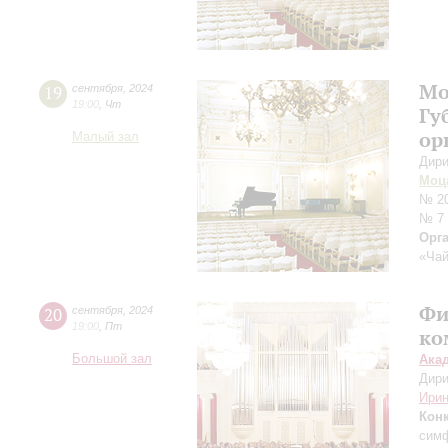
Мо
19
сентября
,
2024
19:00
,
Чт
Гу
ор
Малый зал
Дири
Моц
№ 20
№ 7
Орг
«Чай
Фи
20
сентября
,
2024
19:00
,
Пт
ко
Большой зал
Ака
Дири
Ирин
Кон
симф