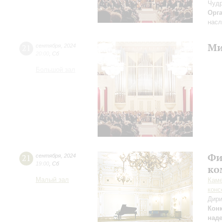
Чудр
Орг
насл
Ми
21
сентября
,
2024
20:00
,
Сб
Большой зал
Фи
21
сентября
,
2024
19:00
,
Сб
ко
Малый зал
Каме
конс
Дири
Кон
над