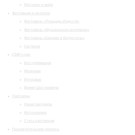
Ресторан и кафе
Фестивали и гастроли
Фестиваль «Площадь Искусств»
Фестиваль «Музыкальная коллекция»
Фестиваль «Барокко в белую ночь»
Гастроли
СМИ о нас
Все публикации
Рецензии
Интервью
Время Шостаковича
Партнеры
Наши партнеры
Фотогалерея
Стать партнером
Просветительские проекты