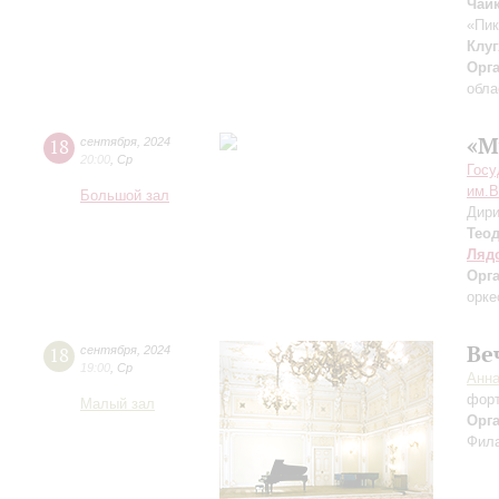
Чай
«Пик
Клуг
Орг
обла
«М
18
сентября
,
2024
20:00
,
Ср
Госу
им.В
Большой зал
Дири
Тео
Ляд
Орг
орке
Ве
18
сентября
,
2024
19:00
,
Ср
Анн
фор
Малый зал
Орг
Фила