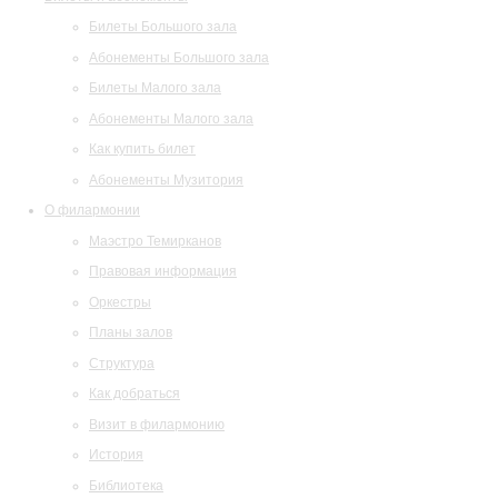
Билеты Большого зала
Абонементы Большого зала
Билеты Малого зала
Абонементы Малого зала
Как купить билет
Абонементы Музитория
О филармонии
Маэстро Темирканов
Правовая информация
Оркестры
Планы залов
Структура
Как добраться
Визит в филармонию
История
Библиотека