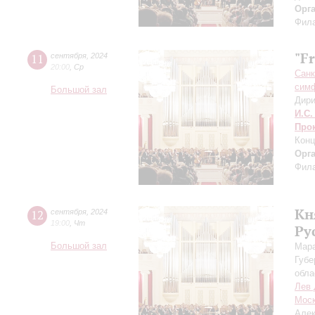
Орг
Фила
"F
11
сентября
,
2024
20:00
,
Ср
Санк
симф
Большой зал
Дири
И.С.
Про
Конц
Орг
Фила
Кн
12
сентября
,
2024
19:00
,
Чт
Ру
Большой зал
Мара
Губе
обла
Лев 
Моск
Алек