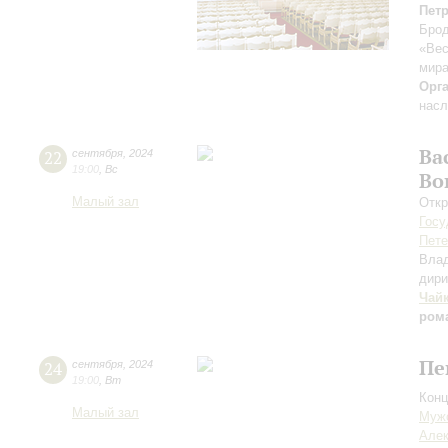
Пет
Брод
«Вес
мира
Орг
насл
Ва
22
сентября
,
2024
19:00
,
Вс
Во
Малый зал
Откр
Госу
Пете
Вла
дири
Чай
ром
Пе
24
сентября
,
2024
19:00
,
Вт
Конц
Малый зал
Мужс
Алек