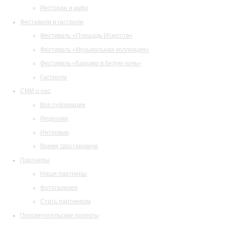
Ресторан и кафе
Фестивали и гастроли
Фестиваль «Площадь Искусств»
Фестиваль «Музыкальная коллекция»
Фестиваль «Барокко в белую ночь»
Гастроли
СМИ о нас
Все публикации
Рецензии
Интервью
Время Шостаковича
Партнеры
Наши партнеры
Фотогалерея
Стать партнером
Просветительские проекты