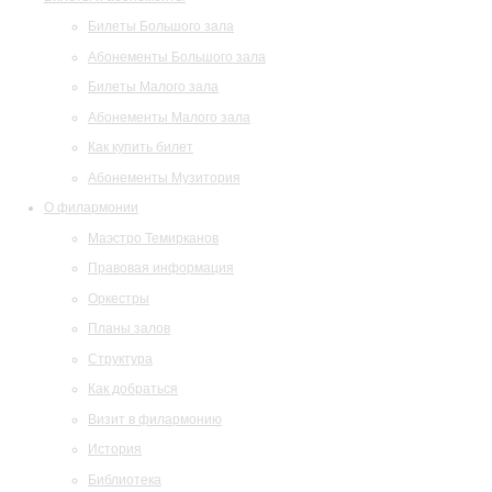
Билеты Большого зала
Абонементы Большого зала
Билеты Малого зала
Абонементы Малого зала
Как купить билет
Абонементы Музитория
О филармонии
Маэстро Темирканов
Правовая информация
Оркестры
Планы залов
Структура
Как добраться
Визит в филармонию
История
Библиотека