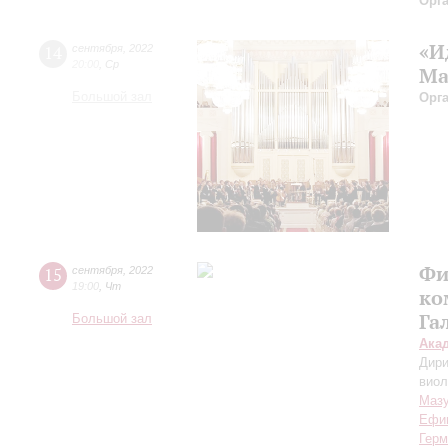
Орг
«И
14
сентября
,
2022
20:00
,
Ср
Ма
Большой зал
Орг
Фи
15
сентября
,
2022
19:00
,
Чт
ко
Га
Большой зал
Ака
Дири
вио
Маз
Ефи
Гер