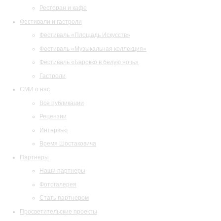
Ресторан и кафе
Фестивали и гастроли
Фестиваль «Площадь Искусств»
Фестиваль «Музыкальная коллекция»
Фестиваль «Барокко в белую ночь»
Гастроли
СМИ о нас
Все публикации
Рецензии
Интервью
Время Шостаковича
Партнеры
Наши партнеры
Фотогалерея
Стать партнером
Просветительские проекты