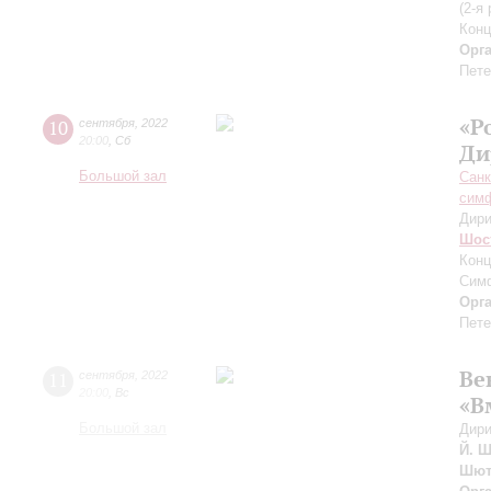
(2-я
Конц
Орг
Пете
«Р
10
сентября
,
2022
20:00
,
Сб
Ди
Большой зал
Санк
симф
Дири
Шос
Конц
Сим
Орг
Пете
Ве
11
сентября
,
2022
20:00
,
Вс
«В
Большой зал
Дири
Й. Ш
Шют