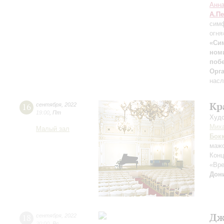
Анн
А.П
симф
огня
«Си
ном
поб
Орг
насл
Кр
16
сентября
,
2022
19:00
,
Пт
Худо
Мих
Малый зал
Бок
маж
Конц
«Вре
Дон
Дж
18
сентября
,
2022
20:00
,
Вс