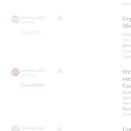
для 
Се
26
сентября
,
2022
19:00
,
Пн
Ми
Малый зал
Конц
пос
Деб
Сона
Сона
От
27
сентября
,
2022
20:00
,
Вт
си
Со
Большой зал
Ака
Дири
(Авс
Бет
форт
Се
27
сентября
,
2022