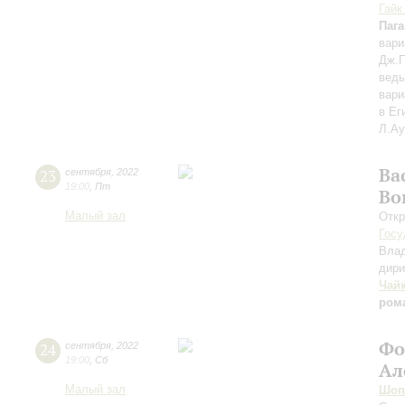
Гайк
Паг
вари
Дж.П
ведь
вари
в Ег
Л.Ау
Ва
23
сентября
,
2022
19:00
,
Пт
Во
Малый зал
Откр
Госу
Вла
дири
Чай
ром
Фо
24
сентября
,
2022
19:00
,
Сб
Ал
Малый зал
Шоп