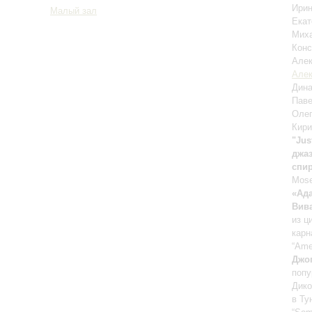
Ири
Малый зал
Екат
Мих
Конс
Але
Алек
Дин
Пав
Оле
Кири
"Jus
джа
спир
Mose
«Ад
Вив
из ц
карн
“Ame
Джо
попу
Дико
в Ту