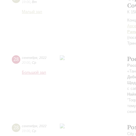
19:00
,
Вт
Со
Малый зал
К 15
Конц
Арсе
Рах
(пос
Трин
Ро
28
сентября
,
2022
20:00
,
Ср
Рос
«Тан
Большой зал
Деб
Щед
с са
Най
“Toq
тему
сюи
Ро
28
сентября
,
2022
19:00
,
Ср
City