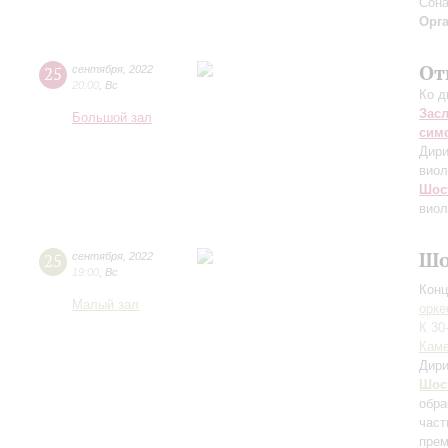
Сона
Орг
От
25
сентября
,
2022
20:00
,
Вс
Ко д
Зас
Большой зал
сим
Дири
виол
Шос
виол
Шо
25
сентября
,
2022
19:00
,
Вс
Конц
Малый зал
орке
К 30
Каме
Дири
Шос
обра
част
прем