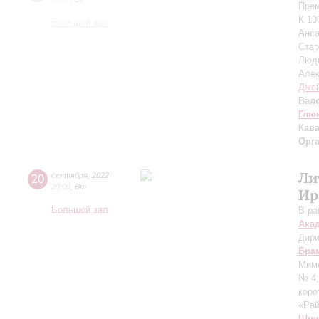
Прем
К 10
Большой зал
Анса
Ста
Люд
Але
Джо
Вал
Глю
Кав
Орг
Ли
20
сентября
,
2022
20:00
,
Вт
Ир
Большой зал
В ра
Ака
Дири
Бра
Мим
№ 4
коро
«Ра
Шни