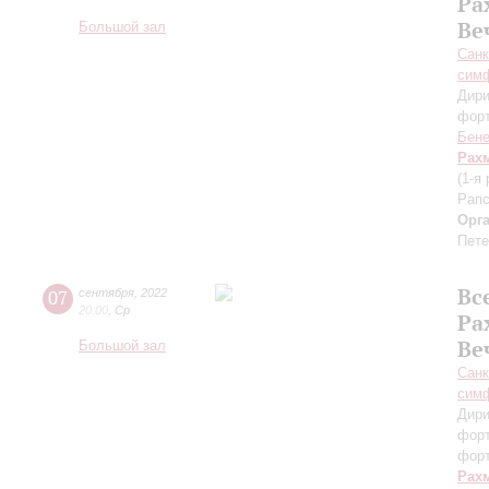
Ра
Ве
Большой зал
Санк
симф
Дири
фор
Бене
Рах
(1-я
Рапс
Орг
Пете
Вс
07
сентября
,
2022
20:00
,
Ср
Ра
Ве
Большой зал
Санк
симф
Дири
фор
фор
Рах