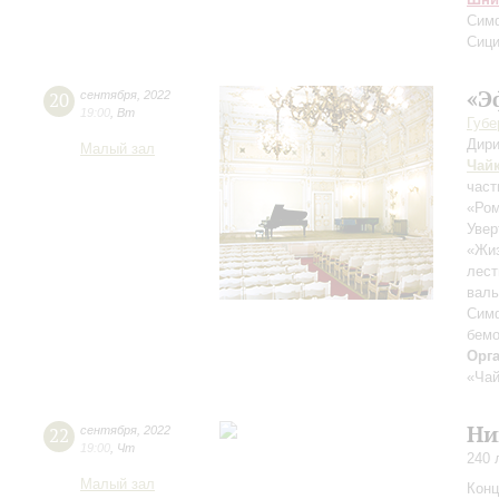
Сим
Сици
«Э
20
сентября
,
2022
19:00
,
Вт
Губе
Дири
Малый зал
Чай
част
«Ром
Увер
«Жиз
лест
вал
Сим
бем
Орг
«Чай
Ни
22
сентября
,
2022
19:00
,
Чт
240 
Малый зал
Конц