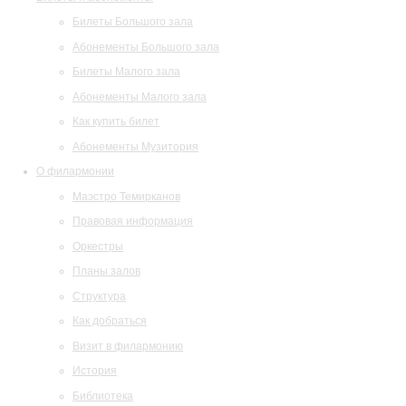
Билеты Большого зала
Абонементы Большого зала
Билеты Малого зала
Абонементы Малого зала
Как купить билет
Абонементы Музитория
О филармонии
Маэстро Темирканов
Правовая информация
Оркестры
Планы залов
Структура
Как добраться
Визит в филармонию
История
Библиотека