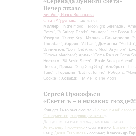
«Серенада лунного света»
Вечер джаза
Биг-бэнд Ивана Васильева
Ольга Абдуллина
- солистка
Миллер
: “In the mood”, “Moonlight Serenade”, “Ame
Patrol”, “A Strings Pearls”;
Уиннер
: “Little Brown Jug
Уэзерли
: “Danny Boy”;
Мэлнек – Синьорелли
: “S
The Stars”;
Уоррен
: “At Last”;
Домингез
: “Perfidia”
Эллингтон
: “Don't Get Around Much Anymore”;
Дж
“Groove Merchant”;
Арлен
: “Come Rain or Come Sh
Нестико
: “88 Basie Street”, “Basie Straight Ahead”
Breeze”;
Прима
: “Sing-Sing-Sing”;
Альбрехт
: ”Elme
Tune” ;
Гершвин
: “But not for me”;
Робертс
: “Moon
Cocktail”;
Ховард
: “Fly Me To The Moon”
Сергей Прокофьев
«Светить – и никаких гвоздей!
Концерт 14-го абонемента «
На солнечной стороне
О творчестве, озаряющем жизнь
»
Для дошкольников и младших школьников
Александр Пироженко
- фортепиано;
Виталий Го
чтец;
Дария Гаврилова
- сопрано;
Александр Га