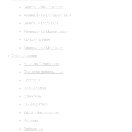
Билеты Большого зала
Абонементы Большого зала
Билеты Малого зала
Абонементы Малого зала
Как купить билет
Абонементы Музитория
О филармонии
Маэстро Темирканов
Правовая информация
Оркестры
Планы залов
Структура
Как добраться
Визит в филармонию
История
Библиотека