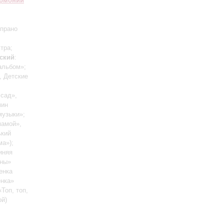
армонии
опрано
тра;
ский
:
альбом»;
, Детские
сад»,
мин
музыки»;
мамой»,
ький
ма»);
иняя
ины»
енка
нка»
«Топ, топ,
ой)