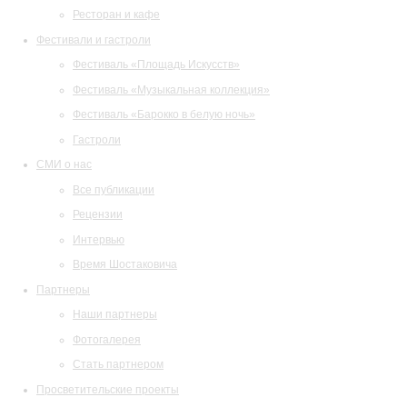
Ресторан и кафе
Фестивали и гастроли
Фестиваль «Площадь Искусств»
Фестиваль «Музыкальная коллекция»
Фестиваль «Барокко в белую ночь»
Гастроли
СМИ о нас
Все публикации
Рецензии
Интервью
Время Шостаковича
Партнеры
Наши партнеры
Фотогалерея
Стать партнером
Просветительские проекты