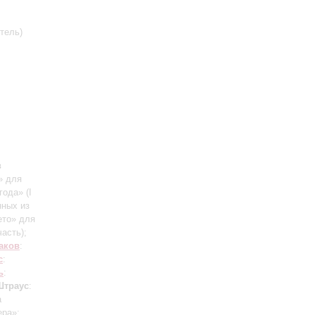
тель)
в
» для
 года»
(I
нных из
ето» для
 часть)
;
аков
:
с
:
ь
:
Штраус
:
а
ера»;