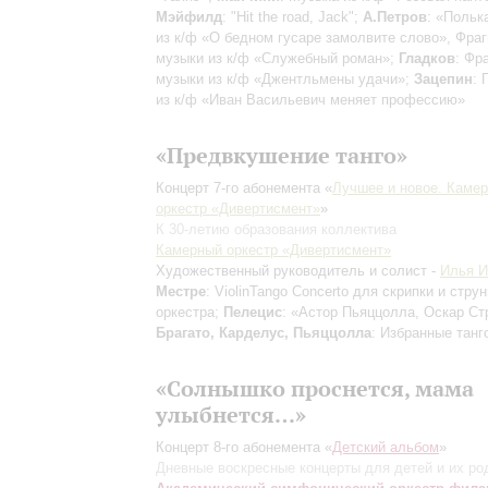
Мэйфилд
: "Hit the road, Jack";
А.Петров
: «Польк
из к/ф «О бедном гусаре замолвите слово», Фра
музыки из к/ф «Служебный роман»;
Гладков
: Фр
музыки из к/ф «Джентльмены удачи»;
Зацепин
: 
из к/ф «Иван Васильевич меняет профессию»
«Предвкушение танго»
Концерт 7-го абонемента «
Лучшее и новое. Каме
оркестр «Дивертисмент»
»
К 30-летию образования коллектива
Камерный оркестр «Дивертисмент»
Художественный руководитель и солист -
Илья 
Местре
: ViolinTango Concerto для скрипки и стру
оркестра;
Пелецис
: «Астор Пьяццолла, Оскар Стр
Брагато, Карделус, Пьяццолла
: Избранные танг
«Солнышко проснется, мама
улыбнется…»
Концерт 8-го абонемента «
Детский альбом
»
Дневные воскресные концерты для детей и их ро