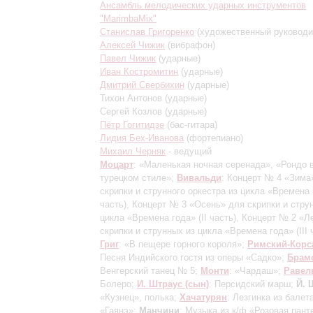
Ансамбль мелодических ударных инструментов
"MarimbaMix"
Станислав Григоренко
(художественный руководи
Алексей Чижик
(вибрафон)
Павел Чижик
(ударные)
Иван Костромитин
(ударные)
Дмитрий Свербихин
(ударные)
Тихон Антонов
(ударные)
Сергей Козлов
(ударные)
Пётр Гогитидзе
(бас-гитара)
Лидия Бех-Иванова
(фортепиано)
Михаил Черняк
- ведущий
Моцарт
: «Маленькая ночная серенада», «Рондо 
турецком стиле»;
Вивальди
: Концерт № 4 «Зима
скрипки и струнного оркестра из цикла «Времена
часть)
, Концерт № 3 «Осень» для скрипки и стру
цикла «Времена года»
(II часть)
, Концерт № 2 «Л
скрипки и струнных из цикла «Времена года»
(III
Григ
: «В пещере горного короля»;
Римский-Корс
Песня Индийского гостя из оперы «Садко»;
Брам
Венгерский танец № 5;
Монти
: «Чардаш»;
Равел
Болеро;
И. Штраус (сын)
: Персидский марш;
Й. 
«Кузнец», полька;
Хачатурян
: Лезгинка из балет
«Гаянэ»;
Манчини
: Музыка из к/ф «Розовая пант