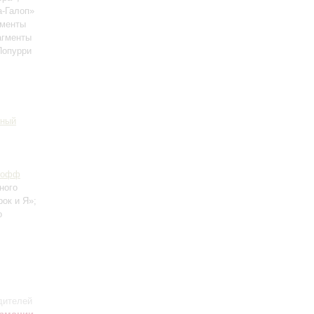
а-Галоп»
гменты
агменты
Попурри
рный
Иофф
нного
ок и Я»;
о
дителей