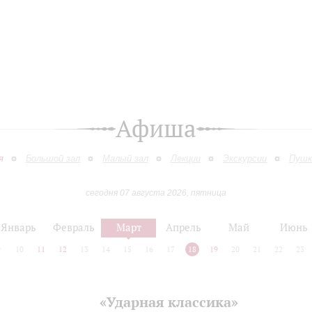
Афиша
я
Большой зал
Малый зал
Лекции
Экскурсии
Пушк
сегодня 07 августа 2026, пятница
Январь
Февраль
Март
Апрель
Май
Июнь
9
10
11
12
13
14
15
16
17
18
19
20
21
22
23
«Ударная классика»