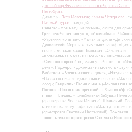
Академический симфонический оркестр фил
Детский хор Филармонического общества Санкт-
Петербурга
Дирижер -
Петр Максимов
;
Карина Чепурнова
- с
Николай Буров
- ведущий
Равель
: «Моя матушка гусыня», сюита для оркес
Григ
: «Бабушкин менуэт», «У колыбели»;
Чайков
«Утренняя молитва», «Мама» из цикла «Детский 
Дунаевский
: Марш и колыбельная из к/ф «Цирк»
песни с детским хором;
Баневич
: «О маме» и
«Колыбельная Мэри» из мюзикла «Таинственный 
«Солнышко проснётся, мама улыбнётся…», «Ма
день»;
Роджерс
: «До-ре-ми» из мюзикла «Звуки 
Биберган
: «Воспоминание о доме», «Наедине с 
«Возвращение» из музыкальной повести «Мален
лорд»;
Гаврилин
: Песня о маме («Милая моя ма
Петров
: «Песня о материнской любви» из к/ф «С
птица»;
Плешак
: «Колыбельная бабушки Пелегр
(аранжировка Валерия Минкина);
Шаинский
: Пес
мамонтёнка из мультфильма «Мама для мамонте
(оркестровка Светланы Нестеровой);
Пожлаков
: 
топает малыш» (оркестровка Светланы Нестеров