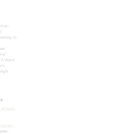
rican
”;
tairway to
;
онс
:
ine”;
, “A Warm
r's
light
»
 музыки.
рдиенко
-
ршин
-