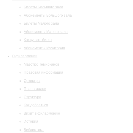
Билеты Большого зала
Абонементы Большого зала
Билеты Малого зала
Абонементы Малого зала
Как купить билет
Абонементы Музитория
О филармонии
Маэстро Темирканов
Правовая информация
Оркестры
Планы залов
Структура
Как добраться
Визит в филармонию
История
Библиотека