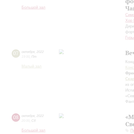
фо
Ча
Большой зал
Симф
Хор 
Дири
фор
Гурь
Ве
07
октября
,
2022
19:00
,
Пт
Конц
Малый зал
Конс
Фре
Ска
из о
Испа
«Сев
Фант
«М
08
октября
,
2022
20:00
,
Сб
Св
Большой зал
П