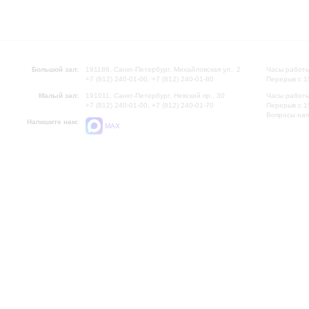
Большой зал:
191186, Санкт-Петербург, Михайловская ул., 2
Часы работы
+7 (812) 240-01-00, +7 (812) 240-01-80
Перерыв с 1
Малый зал:
191011, Санкт-Петербург, Невский пр., 30
Часы работы
+7 (812) 240-01-00, +7 (812) 240-01-70
Перерыв с 1
Вопросы на
Напишите нам:
MAX