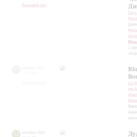
Ди
Большой зал
Госу
Респ
Дири
Фили
Артё
Моц
с ор
«Кор
Юл
12
октября
,
2022
20:00
,
Ср
Во
Большой зал
La V
им.А
Дмит
Юли
Хас
Арии
конт
Ду
12
октября
,
2022