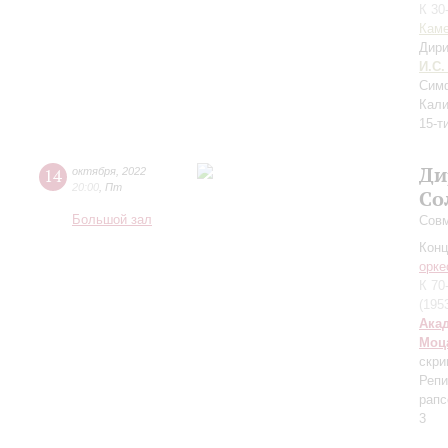
К 30
Каме
Дири
И.С.
Сим
Кали
15-т
Ди
14
октября
,
2022
20:00
,
Пт
Со
Большой зал
Совм
Конц
орке
К 70
(195
Ака
Моц
скри
Репи
рапс
3