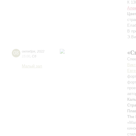
К 13
Але
Цве
стра
Елаб
В пр
Э.Ви
«С
08
октября
,
2022
15:00
,
Сб
Спек
Викт
Малый зал
Евге
форт
форт
прое
авто
Кал
Стр
Плав
The 
«Мал
кино
стил