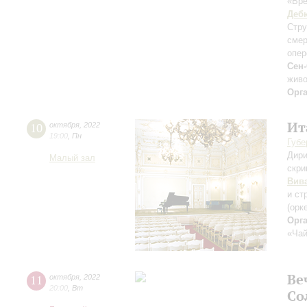
«Вре
Деб
Стру
смер
опер
Сен
живо
Орг
Ит
10
октября
,
2022
19:00
,
Пн
Губе
Дири
Малый зал
скри
Вив
и ст
(орк
Орг
«Чай
Ве
11
октября
,
2022
20:00
,
Вт
Со