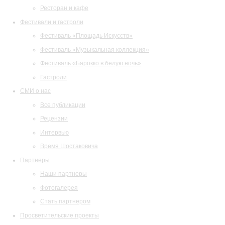
Ресторан и кафе
Фестивали и гастроли
Фестиваль «Площадь Искусств»
Фестиваль «Музыкальная коллекция»
Фестиваль «Барокко в белую ночь»
Гастроли
СМИ о нас
Все публикации
Рецензии
Интервью
Время Шостаковича
Партнеры
Наши партнеры
Фотогалерея
Стать партнером
Просветительские проекты