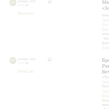
Ми
09
октября
,
2022
15:00
,
Вс
«З
Малый зал
Конц
Пете
Для 
Екат
мецц
- ал
фор
Алек
Бр
09
октября
,
2022
19:00
,
Вс
Ра
Ве
Малый зал
«Пуш
Екат
Нат
Тать
Влад
Бра
мин