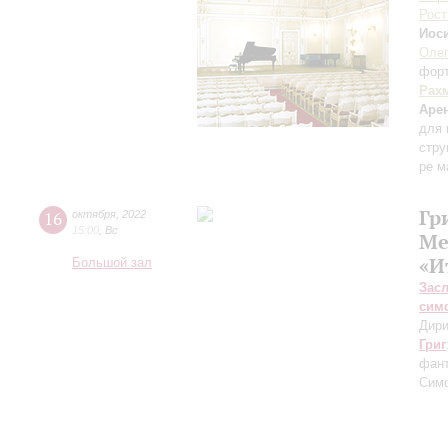
Рост
Иос
Оле
фор
Рах
Аре
для 
стру
ре м
Гр
16
октября
,
2022
15:00
,
Вс
Ме
«И
Большой зал
Зас
сим
Дири
Григ
фант
Сим