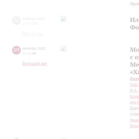
Орг
Ил
08
октября
,
2022
19:00
,
Сб
Фо
Малый зал
Мо
09
октября
,
2022
20:00
,
Вс
с 
Ме
Большой зал
«Х
Ака
Хор 
Н.А.
Конц
инст
Дири
скри
Анас
Илья