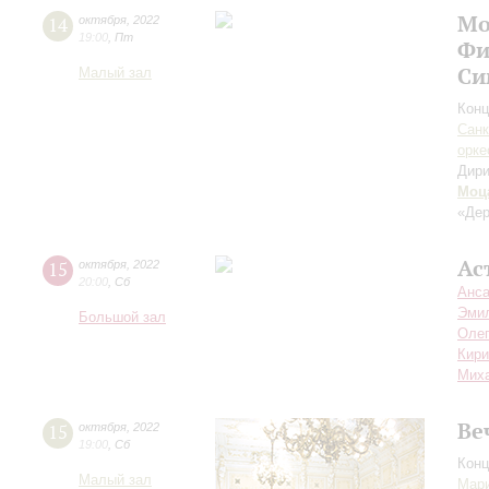
Мо
14
октября
,
2022
19:00
,
Пт
Фи
Си
Малый зал
Конц
Санк
орке
Дири
Моц
«Дер
Ас
15
октября
,
2022
20:00
,
Сб
Анса
Эми
Большой зал
Олег
Кири
Мих
Ве
15
октября
,
2022
19:00
,
Сб
Конц
Малый зал
Мари