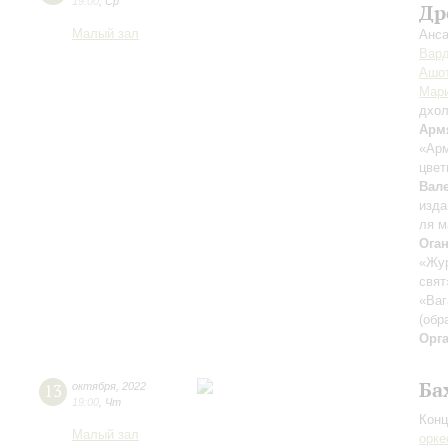
19:00
,
Ср
Др
Малый зал
Анса
Вар
Ашот
Мари
дхо
Арм
«Арм
цве
Вал
изд
ля 
Ога
«Жу
свят
«Ваг
(обр
Орг
Ба
13
октября
,
2022
19:00
,
Чт
Конц
Малый зал
орке