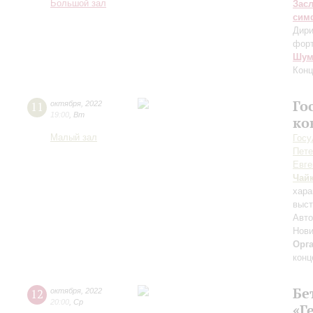
Большой зал
Зас
сим
Дири
фор
Шум
Конц
Го
11
октября
,
2022
19:00
,
Вт
ко
Малый зал
Госу
Пете
Евге
Чай
хара
выст
Авто
Нови
Орг
конц
Бе
12
октября
,
2022
20:00
,
Ср
«Г