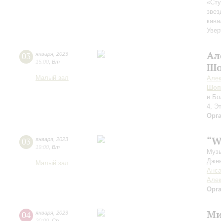
«Сту
звез
кава
Увер
Ал
03
января
,
2023
15:00
,
Вт
Шо
Малый зал
Алек
Шоп
и Бо
4, Э
Орг
“W
03
января
,
2023
19:00
,
Вт
Музы
Джек
Малый зал
Анса
Алек
Орг
Ми
04
января
,
2023
20:00
,
Ср