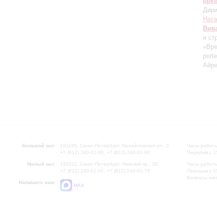
орк
Дири
Ната
Вив
и ст
«Вре
port
Айр
Большой зал:
191186, Санкт-Петербург, Михайловская ул., 2
Часы работы
+7 (812) 240-01-00, +7 (812) 240-01-80
Перерыв с 1
Малый зал:
191011, Санкт-Петербург, Невский пр., 30
Часы работы
+7 (812) 240-01-00, +7 (812) 240-01-70
Перерыв с 1
Вопросы на
Напишите нам:
MAX