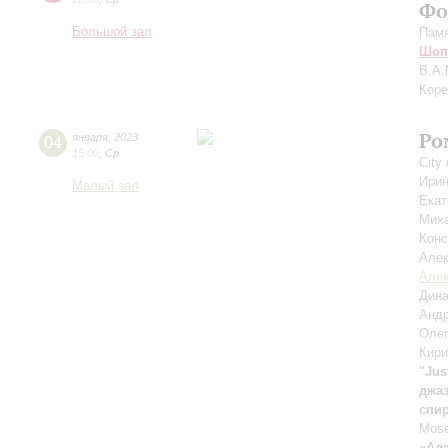
Фо
Большой зал
Памя
Шоп
В.А.
Кор
Ро
04
января
,
2023
15:00
,
Ср
City
Ири
Малый зал
Екат
Мих
Конс
Але
Алек
Дин
Анд
Оле
Кири
"Jus
джа
спир
Mose
«Ад