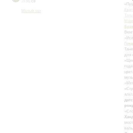
15:00
,
Сб
«Пуш
Екат
Малый зал
Тать
Марг
Бра
Венг
«Ис
Ген
Тане
для 
«Щел
года
цвет
музы
«Мет
«Стр
альт
дат
рож
«Сло
Хан
мост
валь