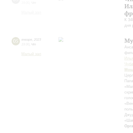
19:00
,
Чт
Ил
фр
Малый зал
К 34
дня
Му
05
января
,
2023
19:00
,
Чт
Анса
фила
Малый зал
Илья
Чуба
Моц
Церл
Папа
«Мал
скри
голо
«Вен
поль
Джуд
«Шам
Орг