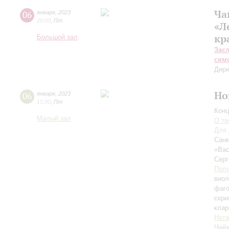
Ча
06
января
,
2023
20:00
,
Пт
«Л
кр
Большой зал
Зас
сим
Дири
Но
06
января
,
2023
15:00
,
Пт
Конц
Малый зал
О тв
Для 
Санк
«Вас
Сер
Поли
виол
фаг
скри
клар
Ната
Чай