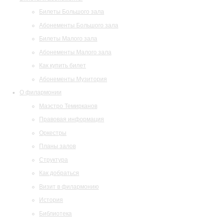
Билеты Большого зала
Абонементы Большого зала
Билеты Малого зала
Абонементы Малого зала
Как купить билет
Абонементы Музитория
О филармонии
Маэстро Темирканов
Правовая информация
Оркестры
Планы залов
Структура
Как добраться
Визит в филармонию
История
Библиотека