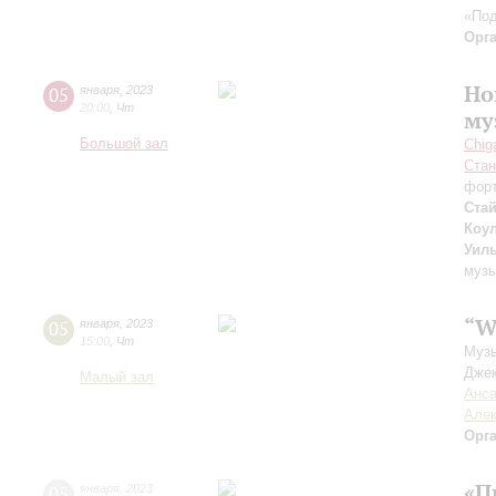
«Под
Орг
Но
05
января
,
2023
20:00
,
Чт
му
Большой зал
Chig
Стан
форт
Ста
Коу
Уил
музы
“W
05
января
,
2023
15:00
,
Чт
Музы
Джек
Малый зал
Анса
Алек
Орг
«П
05
января
,
2023