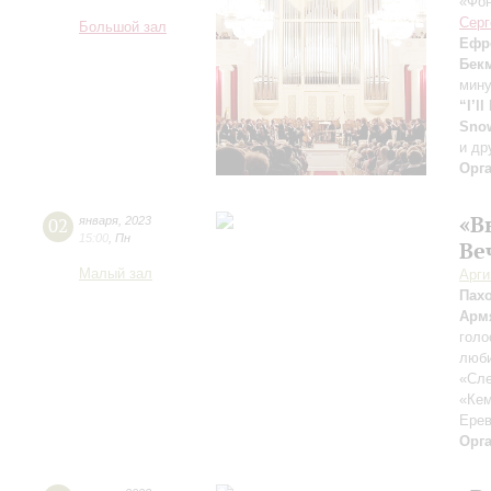
«Фон
Серг
Большой зал
Ефр
Бек
мин
“I’l
Sno
и др
Орг
«В
02
января
,
2023
15:00
,
Пн
Ве
Малый зал
Арг
Пах
Арм
голо
люби
«Сле
«Ке
Ерев
Орг