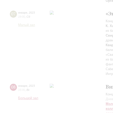
Орг
«Э
07
января
,
2023
19:00
,
Сб
Конц
Малый зал
К. Х
из б
Сви
драм
Квар
бале
«Сва
из б
фант
Cabe
Интр
Ви
08
января
,
2023
15:00
,
Вс
Конц
Большой зал
Днев
Мол
кол