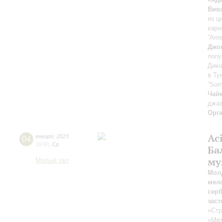
Вив
из ц
карн
“Ame
Джо
попу
Дико
в Ту
“Som
Чай
джаз
Орг
Ac
04
января
,
2023
19:00
,
Ср
Ба
му
Малый зал
Молд
мел
серб
зас
«Стр
«Ме