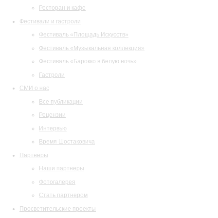
Ресторан и кафе
Фестивали и гастроли
Фестиваль «Площадь Искусств»
Фестиваль «Музыкальная коллекция»
Фестиваль «Барокко в белую ночь»
Гастроли
СМИ о нас
Все публикации
Рецензии
Интервью
Время Шостаковича
Партнеры
Наши партнеры
Фотогалерея
Стать партнером
Просветительские проекты