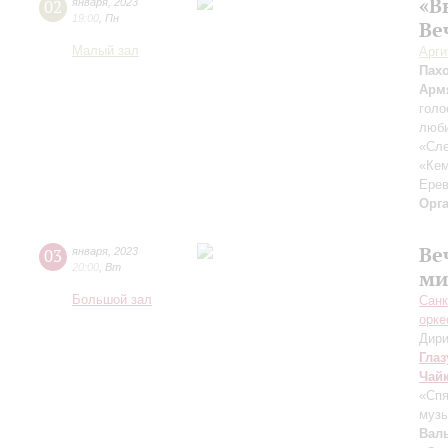
«В
02
января
,
2023
19:00
,
Пн
Ве
Малый зал
Арг
Пах
Арм
голо
люби
«Сле
«Ке
Ерев
Орг
Ве
03
января
,
2023
20:00
,
Вт
ми
Большой зал
Санк
орке
Дири
Глаз
Чай
«Спя
музы
Вал