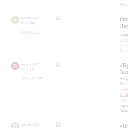
Моц
Ол
06
января
,
2023
19:00
,
Пт
Ла
Малый зал
Конц
пос
Пул
Сона
«Б
07
января
,
2023
20:00
,
Сб
Зо
Большой зал
Ака
Дири
Оле
И. Ш
цирк
аду»
Знам
«П
07
января
,
2023