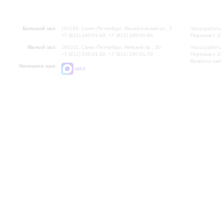
Большой зал:
191186, Санкт-Петербург, Михайловская ул., 2
Часы работы
+7 (812) 240-01-00, +7 (812) 240-01-80
Перерыв с 1
Малый зал:
191011, Санкт-Петербург, Невский пр., 30
Часы работы
+7 (812) 240-01-00, +7 (812) 240-01-70
Перерыв с 1
Вопросы на
Напишите нам:
MAX