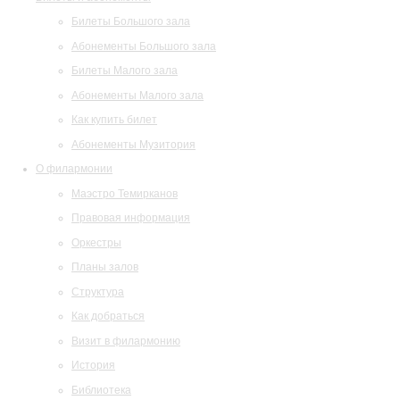
Билеты Большого зала
Абонементы Большого зала
Билеты Малого зала
Абонементы Малого зала
Как купить билет
Абонементы Музитория
О филармонии
Маэстро Темирканов
Правовая информация
Оркестры
Планы залов
Структура
Как добраться
Визит в филармонию
История
Библиотека