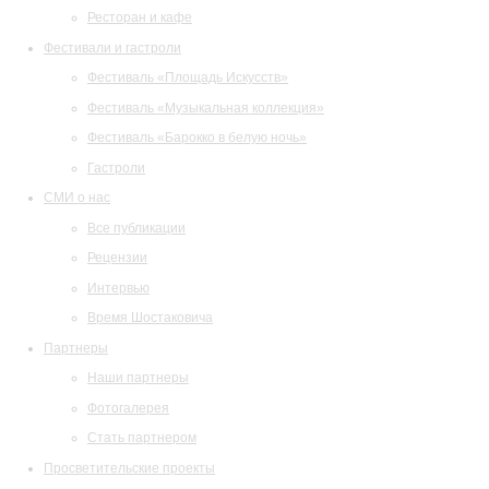
Ресторан и кафе
Фестивали и гастроли
Фестиваль «Площадь Искусств»
Фестиваль «Музыкальная коллекция»
Фестиваль «Барокко в белую ночь»
Гастроли
СМИ о нас
Все публикации
Рецензии
Интервью
Время Шостаковича
Партнеры
Наши партнеры
Фотогалерея
Стать партнером
Просветительские проекты