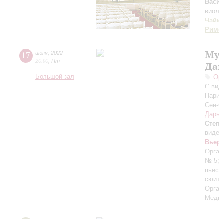
Вас
виол
Чай
Рим
Му
17
июня
,
2022
20:00
,
Пт
Да
Большой зал
О
С ви
Пари
Сен-
Дарь
Сте
виде
Вье
Орга
№ 5
пьес
сюит
Орга
Меди