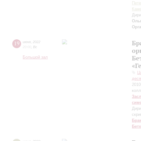
Пете
Каме
Дири
Оль
Орг
Бр
19
июня
,
2022
20:00
,
Вс
ор
Бе
Большой зал
«Г
Ц
деся
2010
колл
Зас
сим
Дири
скри
Бра
Бет