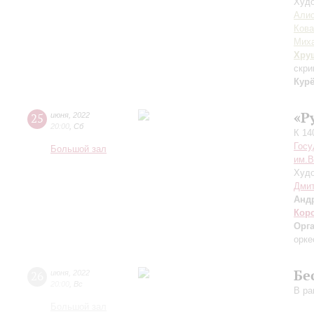
Худо
Алис
Кова
Мих
Хру
скри
Кур
«Р
25
июня
,
2022
20:00
,
Сб
К 14
Госу
Большой зал
им.В
Худо
Дмит
Анд
Кор
Орг
орке
Бе
26
июня
,
2022
20:00
,
Вс
В ра
Большой зал