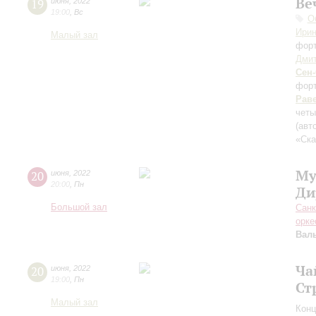
Ве
19
июня
,
2022
19:00
,
Вс
О
Ирин
Малый зал
фор
Дмит
Сен
фор
Рав
четы
(авт
«Ска
Му
20
июня
,
2022
20:00
,
Пн
Ди
Большой зал
Санк
орке
Вал
Ча
20
июня
,
2022
19:00
,
Пн
Ст
Малый зал
Конц