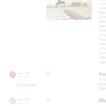
сопр
тено
Рос
Алжи
цирю
цирю
Кава
Золу
Бель
Роме
и По
из о
«Ма
«Джа
Ра
22
июня
,
2022
19:00
,
Ср
О
Конц
Большой зал
Дири
Шу
22
июня
,
2022
19:00
,
Ср