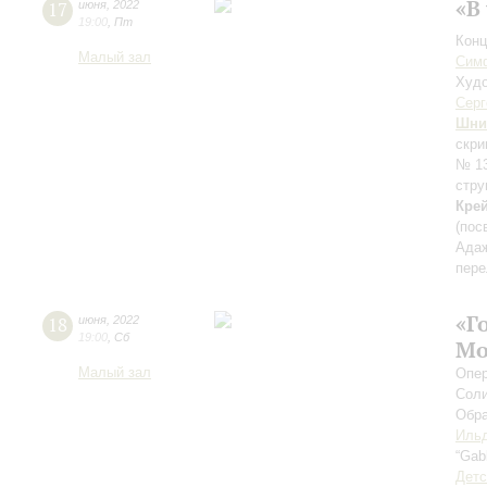
«В
17
июня
,
2022
19:00
,
Пт
Конц
Малый зал
Симф
Худо
Серг
Шни
скри
№ 13
стру
Кре
(пос
Адаж
пере
«Г
18
июня
,
2022
19:00
,
Сб
Мо
Малый зал
Опер
Соли
Обра
Ильд
“Gab
Детс