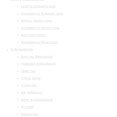
Билеты Большого зала
Абонементы Большого зала
Билеты Малого зала
Абонементы Малого зала
Как купить билет
Абонементы Музитория
О филармонии
Маэстро Темирканов
Правовая информация
Оркестры
Планы залов
Структура
Как добраться
Визит в филармонию
История
Библиотека