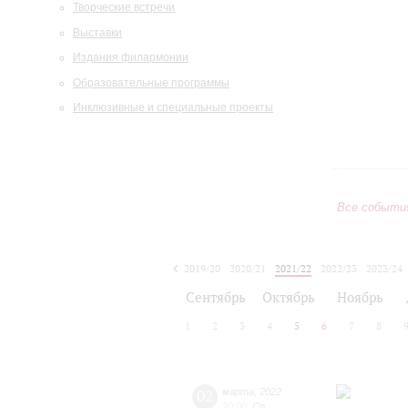
Творческие встречи
Выставки
Издания филармонии
Образовательные программы
Инклюзивные и специальные проекты
Все событи
2019/20
2020/21
2021/22
2022/23
2023/24
2024/25
2025/26
2026/27
Сентябрь
Октябрь
Ноябрь
1
2
3
4
5
6
7
8
02
марта
,
2022
20:00
,
Ср