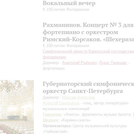
Вокальный вечер
К 100-летию Филармонии
Рахманинов. Концерт № 3 для
фортепиано с оркестром
Римский-Корсаков. «Шехераз
К 100-летию Филармонии
Симфонический оркестр Карельской государстве
филармонии
Дирижер -
Анатолий Рыбалко
;
Лукас Генюшас
-
фортепиано
Губернаторский симфоничес
оркестр Санкт-Петербурга
Дирижер -
Максим Алексеев
Алексей Емельянов
- чтец, автор литературно-
музыкальных композиций
Гаврилин
: «Анюта», фрагменты музыки балета;
Щедрин
: «Кармен-сюита»
Организаторы:
Центр музыкальной культуры
«Чайковский»