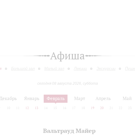
Афиша
я
Большой зал
Малый зал
Лекции
Экскурсии
Пушк
сегодня 08 августа 2026, суббота
Декабрь
Январь
Февраль
Март
Апрель
Май
9
10
11
12
13
14
15
16
17
18
19
20
21
22
23
Вальтрауд Майер