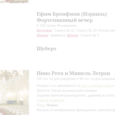
Ефим Бронфман (Израиль)
Фортепианный вечер
К 100-летию Филармонии
Бетховен
: Соната № 11, Соната № 23 «Аппассио
Шуман
: Арабеска;
Шопен
: Соната № 3
Шуберт
Нино Рота и Мишель Легран
110 лет со дня рождения и 90 лет со дня рожден
Концерт 1-го абонемента «
В кругу великих имен
»
Оркестр Театра музыкальной комедии
Художественный руководитель, дирижер и солист
Андрей Алексеев
Рота
,
Легран
Музыка из кинофильмов французских композито