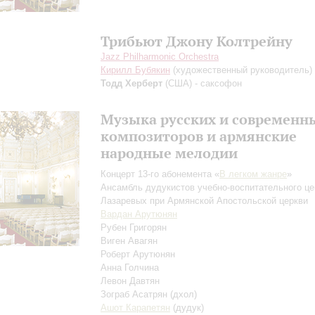
Трибьют Джону Колтрейну
Jazz Philharmonic Orchestra
Кирилл Бубякин
(художественный руководитель)
Тодд Херберт
(США) - саксофон
Музыка русских и современн
композиторов и армянские
народные мелодии
Концерт 13-го абонемента «
В легком жанре
»
Ансамбль дудукистов учебно-воспитательного це
Лазаревых при Армянской Апостольской церкви
Вардан Арутюнян
Рубен Григорян
Виген Авагян
Роберт Арутюнян
Анна Голчина
Левон Давтян
Зограб Асатрян
(дхол)
Ашот Карапетян
(дудук)