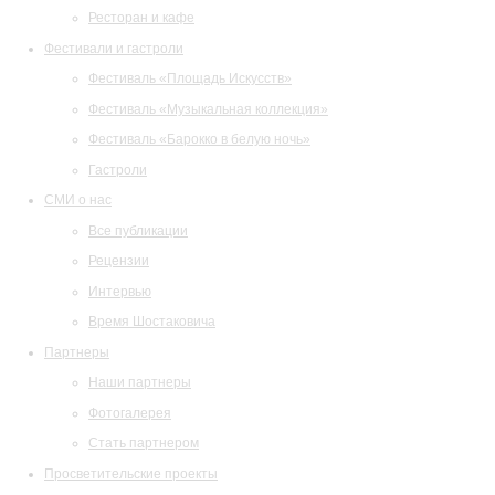
Ресторан и кафе
Фестивали и гастроли
Фестиваль «Площадь Искусств»
Фестиваль «Музыкальная коллекция»
Фестиваль «Барокко в белую ночь»
Гастроли
СМИ о нас
Все публикации
Рецензии
Интервью
Время Шостаковича
Партнеры
Наши партнеры
Фотогалерея
Стать партнером
Просветительские проекты