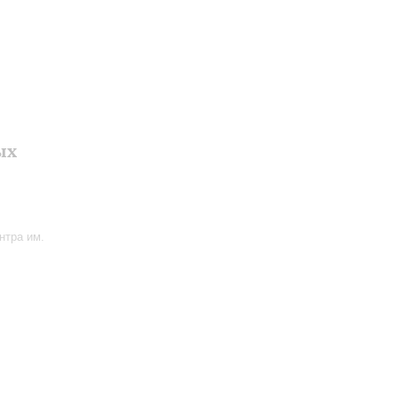
ых
нтра им.