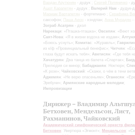
Вардан Арутюнян
- дудук ;
Сергей Поляничко
- ду
Ашот Карапетян
- дудук ;
Валерий Нам
- дудук-д
Мариам Вартапетян
- фортепиано ;
Серафима Ве
саксофон;
Паша Аеон
- хэндпан;
Анна Мурадян
- 
Зограб Асатрян
- дхол
Нарекаци
: «Пташка-пташка»;
Овсепян
: «Веют х
Саят-Нова
: «Я в жизни вздоха не издам»;
Алтун
«Боюсь уснуть»;
Комитас
: «Журавль»;
Гаврили
из к/ф «Провинциальный бенефис»;
Читчян
: «Ес
глаза будут искать тебя»;
Аветисян
: «Где тебя н
Хачатурян
: Два танца из балета «Спартак»;
Багд
Прелюдия си минор;
Бабаджанян
: Ноктюрн;
Спе
«К розе»;
Чайковский
: «Скажи, о чём в тени вет
Аджемян
: «Не верю опасеньям»;
Оганесян
: «Ер
Эребуни»;
Армянские народные мелодии
;
Импровизации
Дирижер – Владимир Альтшу
Бетховен, Мендельсон, Лист,
Рахманинов, Чайковский
Академический симфонический оркестр фил
Бетховен
: Увертюра «Эгмонт»;
Мендельсон
: «С