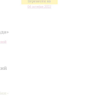
перенесен на
04 октября 2022
ада»
нной
кий
Бизе
-