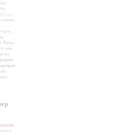
дук ;
ам;
рхолат
-
сопрано;
олода»;
ян
:
н
: Вальс
ли мои
айти»;
асарян
:
ндиаров
:
вей»;
еван-
лер
армонии
казка о