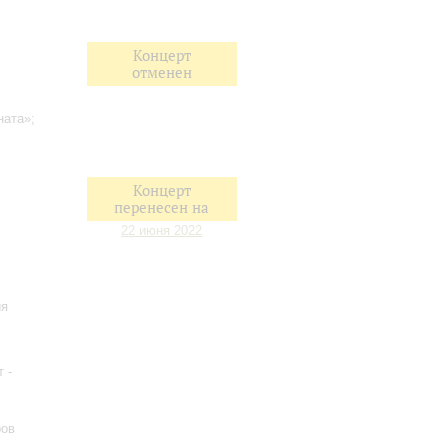
Концерт
отменен
ната»;
Концерт
перенесен на
22 июня 2022
ия
 -
ров