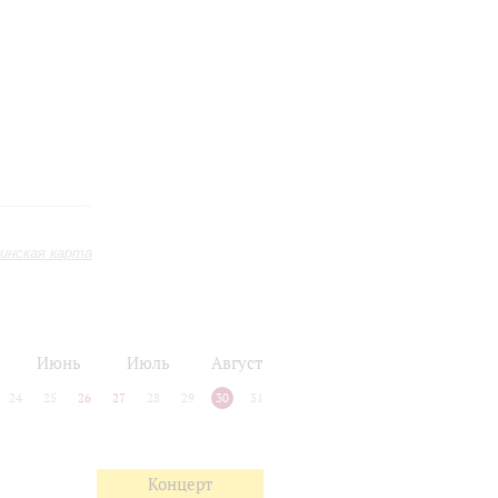
инская карта
Июнь
Июль
Август
24
25
26
27
28
29
30
31
Концерт