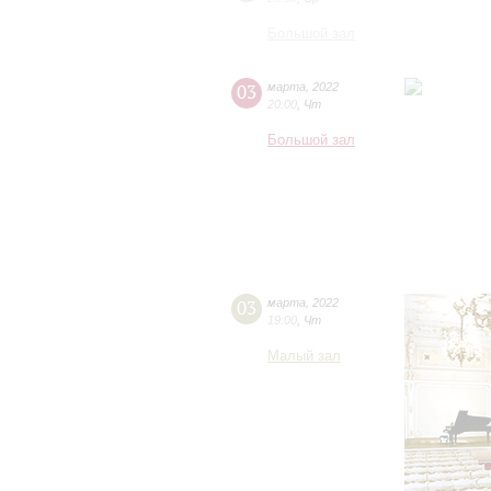
Большой зал
03
марта
,
2022
20:00
,
Чт
Большой зал
03
марта
,
2022
19:00
,
Чт
Малый зал