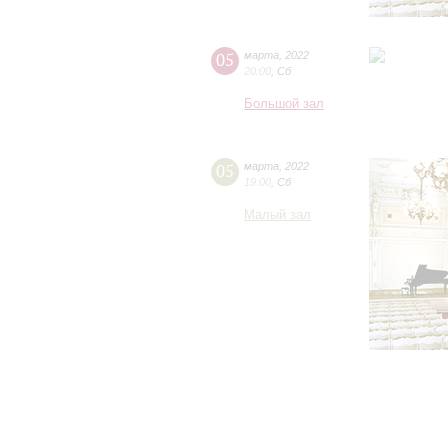
05
марта
,
2022
20:00
,
Сб
Большой зал
05
марта
,
2022
19:00
,
Сб
Малый зал