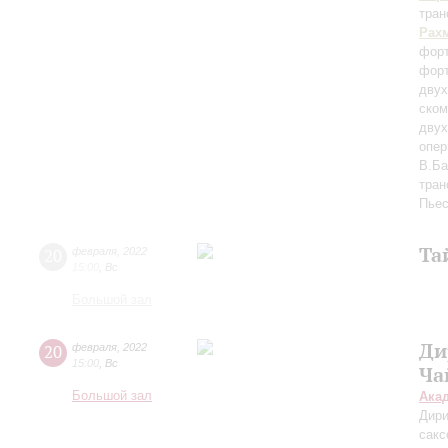
тран
Рах
форт
форт
двух
ском
двух
опе
В.Ба
тран
Пье
Та
20
февраля
,
2022
15:00
,
Вс
Большой зал
Ди
20
февраля
,
2022
15:00
,
Вс
Ча
Большой зал
Ака
Дири
сак