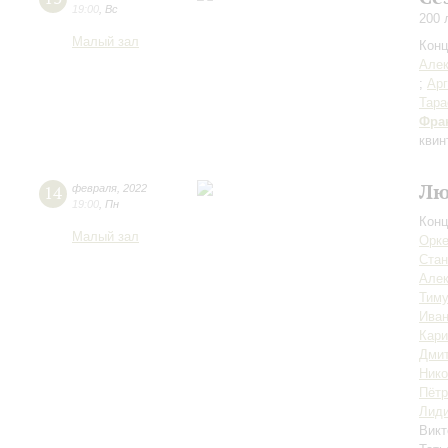
19:00
,
Вс
200 
Малый зал
Конц
Але
;
Арг
Тара
Фра
квин
Лю
14
февраля
,
2022
19:00
,
Пн
Конц
Малый зал
Орке
Стан
Алек
Тиму
Иван
Кар
Дмит
Ник
Пётр
Лиди
Викт