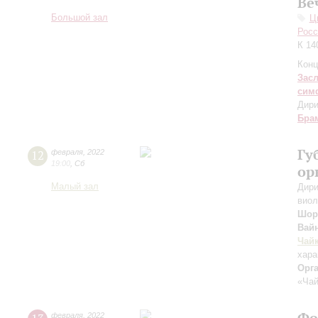
Ве
Большой зал
Ц
Росс
К 14
Конц
Зас
сим
Дири
Бра
Гу
12
февраля
,
2022
19:00
,
Сб
ор
Малый зал
Дири
виол
Шор
Вай
Чай
хара
Орг
«Чай
Фо
февраля
,
2022