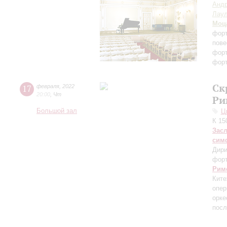
Андр
Лау
Моц
форт
пове
фор
фор
Ск
17
февраля
,
2022
20:00
,
Чт
Ри
Большой зал
Ц
К 15
Зас
сим
Дири
фор
Рим
Ките
опе
орке
посл