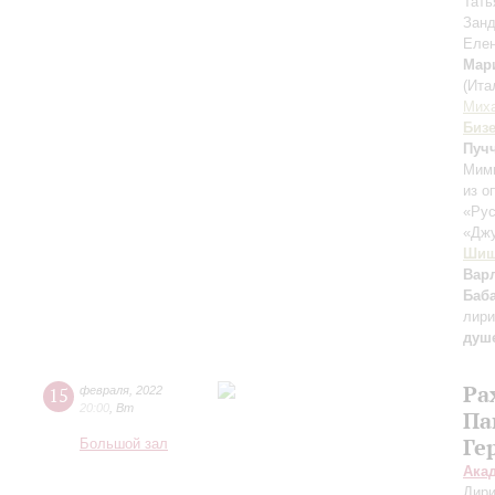
Тать
Зан
Елен
Мар
(Ита
Миха
Биз
Пуч
Мими
из о
«Ру
«Дж
Шиш
Вар
Баб
лири
душ
Ра
15
февраля
,
2022
20:00
,
Вт
Па
Ге
Большой зал
Ака
Дири