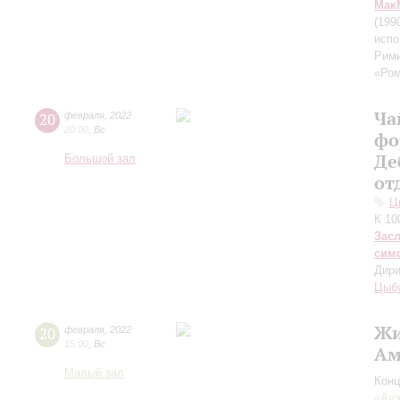
Мак
(199
испо
Рими
«Ром
Ча
20
февраля
,
2022
20:00
,
Вс
фо
Де
Большой зал
от
Ц
К 10
Зас
сим
Дири
Цыб
Жи
20
февраля
,
2022
15:00
,
Вс
Ам
Малый зал
Конц
«Ауэ