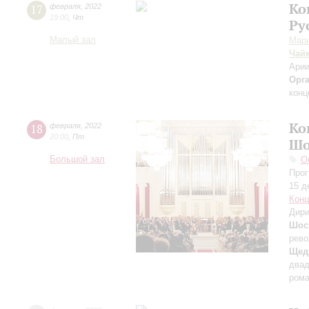
Ко
17
февраля
,
2022
19:00
,
Чт
Ру
Малый зал
Мари
Чай
Арии
Орг
конц
Ко
18
февраля
,
2022
20:00
,
Пт
Шо
Большой зал
О
Прог
15 д
Конц
Дири
Шос
рево
Щед
двад
рома