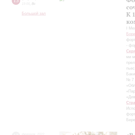
13
19:00
,
Вс
со
К 
Большой зал
ко
I Ме
Бори
фор
- фо
Скр
ми м
прел
пьес
Баки
№ 7
«Об
«Пар
«Дев
Стр
Испо
фор
Бере
февраля
,
2022