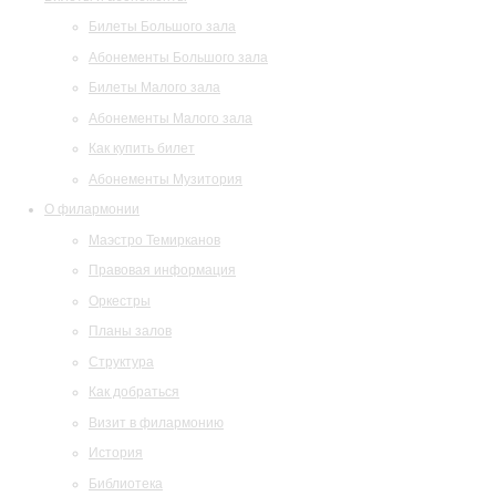
Билеты Большого зала
Абонементы Большого зала
Билеты Малого зала
Абонементы Малого зала
Как купить билет
Абонементы Музитория
О филармонии
Маэстро Темирканов
Правовая информация
Оркестры
Планы залов
Структура
Как добраться
Визит в филармонию
История
Библиотека