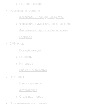
Ресторан и кафе
Фестивали и гастроли
Фестиваль «Площадь Искусств»
Фестиваль «Музыкальная коллекция»
Фестиваль «Барокко в белую ночь»
Гастроли
СМИ о нас
Все публикации
Рецензии
Интервью
Время Шостаковича
Партнеры
Наши партнеры
Фотогалерея
Стать партнером
Просветительские проекты