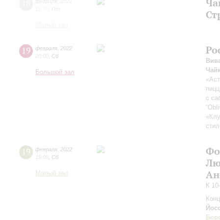
Ча
18
февраля
,
2022
19:00
,
Пт
Ст
Малый зал
Ро
19
февраля
,
2022
20:00
,
Сб
Вив
Чай
Большой зал
«Аст
пицц
с са
“Obl
«Клу
стил
Фо
19
февраля
,
2022
19:00
,
Сб
Лю
Ан
Малый зал
К 10
Конц
Йос
Бор