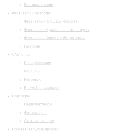
Ресторан и кафе
Фестивали и гастроли
Фестиваль «Площадь Искусств»
Фестиваль «Музыкальная коллекция»
Фестиваль «Барокко в белую ночь»
Гастроли
СМИ о нас
Все публикации
Рецензии
Интервью
Время Шостаковича
Партнеры
Наши партнеры
Фотогалерея
Стать партнером
Просветительские проекты