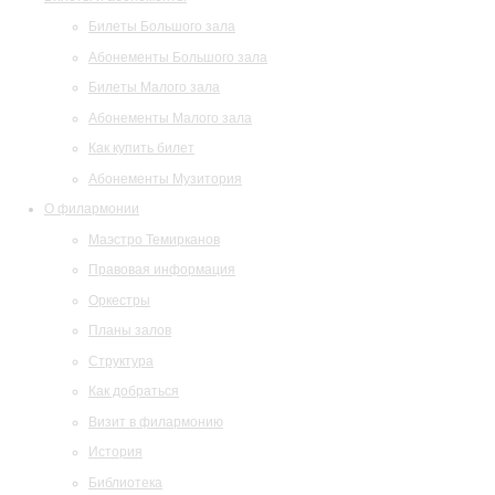
Билеты Большого зала
Абонементы Большого зала
Билеты Малого зала
Абонементы Малого зала
Как купить билет
Абонементы Музитория
О филармонии
Маэстро Темирканов
Правовая информация
Оркестры
Планы залов
Структура
Как добраться
Визит в филармонию
История
Библиотека