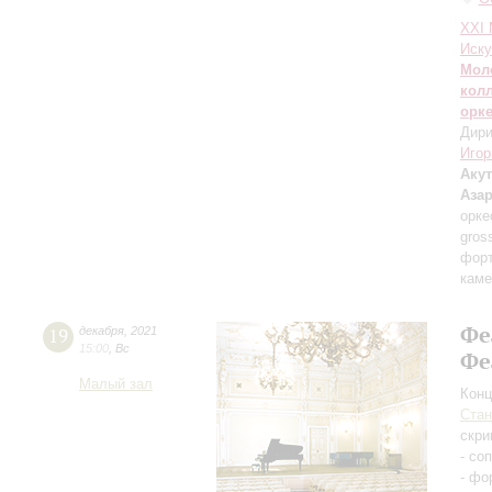
XXI
Иску
Мол
кол
орк
Дири
Игор
Акут
Аза
орке
gros
форт
каме
Фе
19
декабря
,
2021
15:00
,
Вс
Фе
Малый зал
Конц
Ста
скри
- со
- фо