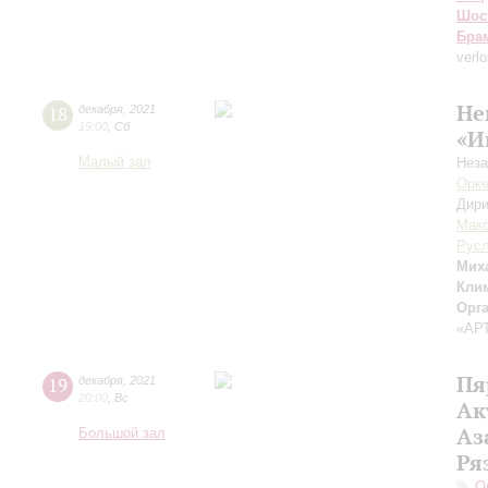
Шос
Бра
verl
Не
18
декабря
,
2021
19:00
,
Сб
«И
Малый зал
Нез
Орке
Дири
Мак
Русл
Мих
Кли
Орг
«АР
Пя
19
декабря
,
2021
20:00
,
Вс
Ак
Аз
Большой зал
Ря
О