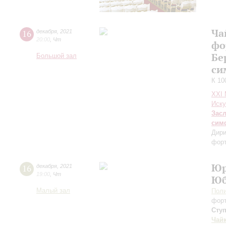
Ча
16
декабря
,
2021
20:00
,
Чт
фо
Бе
Большой зал
си
К 10
XXI
Иску
Зас
сим
Дири
фор
Юр
16
декабря
,
2021
19:00
,
Чт
Юб
Малый зал
Поли
фор
Сту
Чай