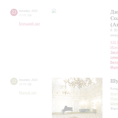
Ди
22
декабря
,
2021
20:00
,
Ср
Со
(А
Большой зал
К 30
межд
XXI
Иску
Зас
сим
Бет
Мал
Шу
22
декабря
,
2021
19:00
,
Ср
Конц
Малый зал
форт
Мар
Шум
Фант