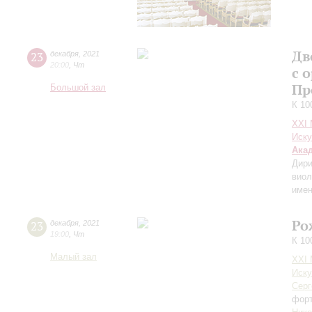
Дв
23
декабря
,
2021
20:00
,
Чт
с 
Пр
Большой зал
К 10
XXI
Иску
Ака
Дири
виол
имен
Ро
23
декабря
,
2021
19:00
,
Чт
К 10
Малый зал
XXI
Иску
Серг
фор