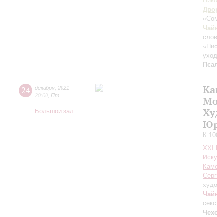
Нико
Дво
«Сом
Чай
слов
«Пис
ухо
Пса
Ка
24
декабря
,
2021
20:00
,
Пт
Мо
Ху
Большой зал
Юр
К 10
XXI
Иску
Каме
Серг
худо
Чай
секс
Чехо