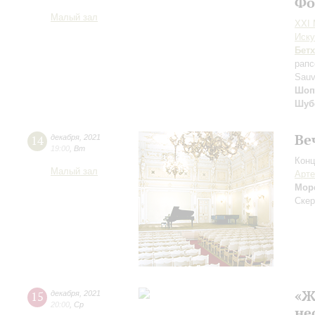
Фо
Малый зал
XXI
Иску
Бет
рапс
Sauv
Шоп
Шуб
Ве
14
декабря
,
2021
19:00
,
Вт
Конц
Малый зал
Арте
Мор
Скер
«Ж
15
декабря
,
2021
20:00
,
Ср
не