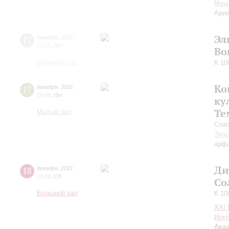
Моц
Арии
Эл
17
декабря
,
2021
20:00
,
Пт
Во
Большой зал
К 10
Ко
17
декабря
,
2021
19:00
,
Пт
ку
Те
Малый зал
Стип
Эми
арф
Ди
18
декабря
,
2021
20:00
,
Сб
Со
Большой зал
К 10
XXI
Иску
Ака