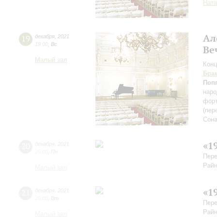
Ната
Ал
19
декабря
,
2021
19:00
,
Вс
Ве
Малый зал
Конц
Бра
Поп
нар
форт
(пер
Сона
«1
20
декабря
,
2021
20:00
,
Пн
Пере
Райн
Малый зал
«1
21
декабря
,
2021
20:00
,
Вт
Пере
Райн
Малый зал