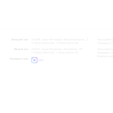
Большой зал:
191186, Санкт-Петербург, Михайловская ул., 2
Часы работы
+7 (812) 240-01-00, +7 (812) 240-01-80
Перерыв с 1
Малый зал:
191011, Санкт-Петербург, Невский пр., 30
Часы работы
+7 (812) 240-01-00, +7 (812) 240-01-70
Перерыв с 1
Вопросы на
Напишите нам:
MAX