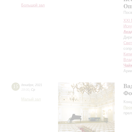
Оп
Большой зал
Посв
XXI
Иску
Ака
Дири
Свет
сопр
Кипи
Вла
Чай
Арии
Ва
15
декабря
,
2021
19:00
,
Ср
Фо
Малый зал
Конц
Про
прел