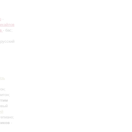
о
-
ихайлов
ов
- бас;
 русский
язь
он;
ритон;
ттим
овый
ий
тепиано;
ников
-