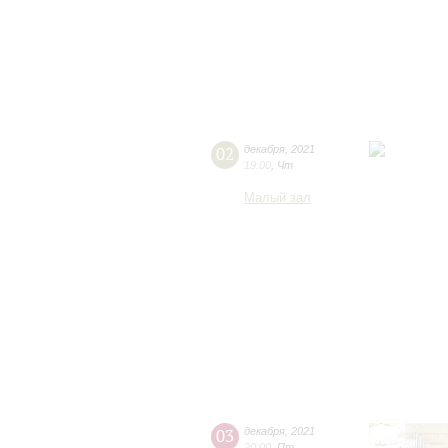
02
декабря
,
2021
19:00
,
Чт
Малый зал
03
декабря
,
2021
20:00
,
Пт