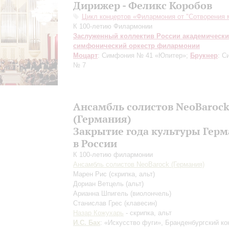
Дирижер - Феликс Коробов
Цикл концертов «Филармония от "Сотворения 
К 100-летию Филармонии
Заслуженный коллектив России академическ
симфонический оркестр филармонии
Моцарт
: Симфония № 41 «Юпитер»;
Брукнер
: С
№ 7
Ансамбль солистов NeoBaroc
(Германия)
Закрытие года культуры Гер
в России
К 100-летию филармонии
Ансамбль солистов NeoBarock (Германия)
Марен Рис
(скрипка, альт)
Дориан Ветцель
(альт)
Арианна Шпигель
(виолончель)
Станислав Грес
(клавесин)
Назар Кожухарь
- скрипка, альт
И.С. Бах
: «Искусство фуги», Бранденбургский к