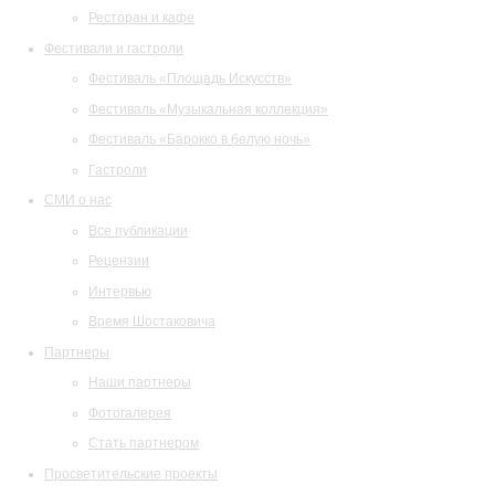
Ресторан и кафе
Фестивали и гастроли
Фестиваль «Площадь Искусств»
Фестиваль «Музыкальная коллекция»
Фестиваль «Барокко в белую ночь»
Гастроли
СМИ о нас
Все публикации
Рецензии
Интервью
Время Шостаковича
Партнеры
Наши партнеры
Фотогалерея
Стать партнером
Просветительские проекты