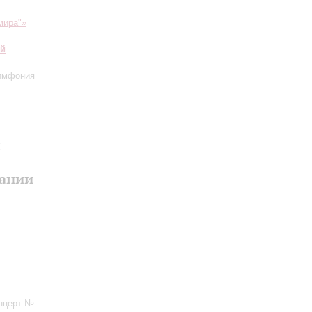
мира"»
ий
имфония
k
мании
онцерт №