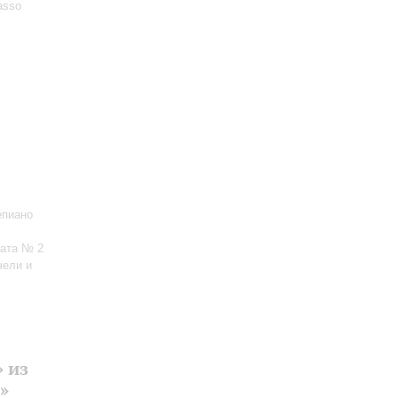
asso
епиано
ната № 2
чели и
 из
»