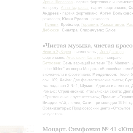
Ирина Шарапова
- партия фортепиано и комменат
концерту;
Анна Тадтаева
- партия фортепиано;
Се
Андреев
- партия фортепиано;
Артем Вольховс
режиссер;
Юлия Рулева
- режиссер
,
Пуленк
,
Крейслер
,
Гершвин
,
Рахманинов
,
Ра
Дебюсси
;
Синатра
;
Спиричуэлс
;
Блюз
«Чистая музыка, чистая красо
Никита Зубарев
- виолончель ;
Инга Дзекцер
-
фортепиано;
Анастасия Калагина
- сопрано
Бетховен
: Семь вариаций на тему "Bei Männern, 
Liebe fühlen" из оперы Моцарта «Волшебная фле
виолончели и фортепиано;
Мендельсон
: Песня 
соч. 109;
Хейзе
: Две фантастические пьесы;
Сук
:
Баллада соч.3 № 1;
Шуман
: Адажио и аллегро;
Романс;
Стравинский
: Итальянская сюита;
Дюп
«Приглашение к путешествию»;
Пуленк
: «Скрипк
Виардо
: «Ай, люли»;
Сати
: Три мелодии 1916 го
Организаторы:
Продюсерский центр «Открытое
искусство»
Моцарт. Симфония № 41 «Юп