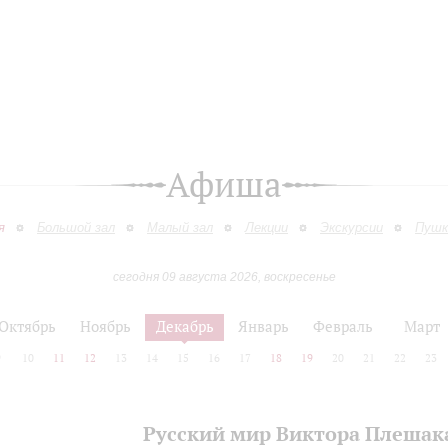
Афиша
я
Большой зал
Малый зал
Лекции
Экскурсии
Пушк
сегодня 09 августа 2026, воскресенье
Октябрь
Ноябрь
Декабрь
Январь
Февраль
Март
9
10
11
12
13
14
15
16
17
18
19
20
21
22
23
Русский мир Виктора Плешак