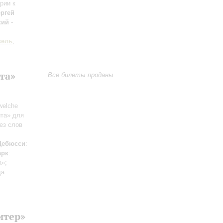
рии к
ргей
кий
-
вель
,
та»
Все билеты проданы
welche
йта» для
без слов
Дебюсси
:
арк
:
а»;
да
итер»