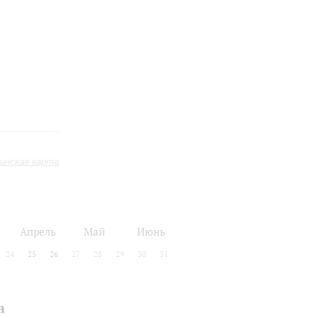
инская карта
Апрель
Май
Июнь
24
25
26
27
28
29
30
31
а