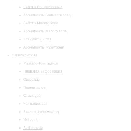
Билеты Большого зала
Абонементы Большого зала
Билеты Малого зала
Абонементы Малого зала
Как купить билет
Абонементы Музитория
О филармонии
Маэстро Темирканов
Правовая информация
Оркестры
Планы залов
Структура
Как добраться
Визит в филармонию
История
Библиотека