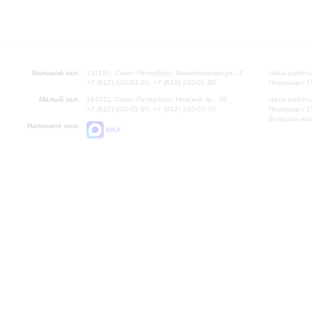
Большой зал:
191186, Санкт-Петербург, Михайловская ул., 2
Часы работы
+7 (812) 240-01-00, +7 (812) 240-01-80
Перерыв с 1
Малый зал:
191011, Санкт-Петербург, Невский пр., 30
Часы работы
+7 (812) 240-01-00, +7 (812) 240-01-70
Перерыв с 1
Вопросы на
Напишите нам:
MAX