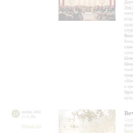
Дири
Лев 
конт
клар
дуд
сопр
Вив
Конц
стих
соли
Шле
Шна
medi
пла
«Ма
с ор
Орг
куль
Ве
15
ноября
,
2021
19:00
,
Пн
Серг
фор
Малый зал
Бет