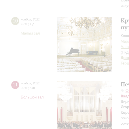
Орг
иску
Кр
10
ноября
,
2021
19:00
,
Ср
пу
Малый зал
Конц
Мар
Алек
(Нид
Дво
Гер
Пе
11
ноября
,
2021
20:00
,
Чт
О
Ака
Большой зал
Дири
Игор
Кор
орке
орке