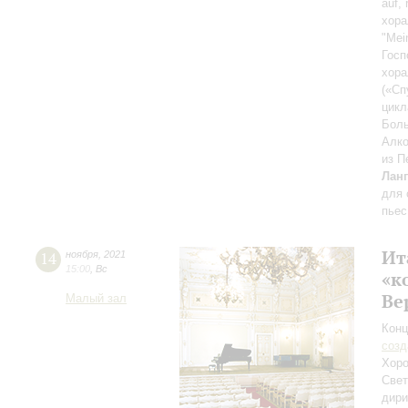
auf,
хора
"Mei
Госп
хора
(«Сп
цикл
Боль
Алко
из П
Лан
для 
пьес
Ит
14
ноября
,
2021
15:00
,
Вс
«к
Ве
Малый зал
Конц
созд
Хоро
Свет
дири