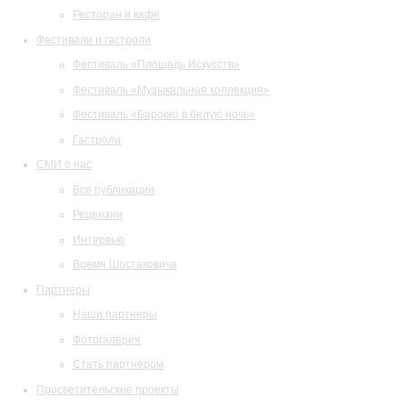
Ресторан и кафе
Фестивали и гастроли
Фестиваль «Площадь Искусств»
Фестиваль «Музыкальная коллекция»
Фестиваль «Барокко в белую ночь»
Гастроли
СМИ о нас
Все публикации
Рецензии
Интервью
Время Шостаковича
Партнеры
Наши партнеры
Фотогалерея
Стать партнером
Просветительские проекты