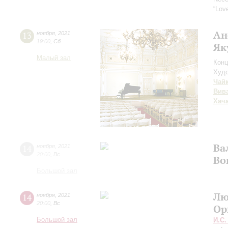
“Love
Ан
13
ноября
,
2021
19:00
,
Сб
Як
Малый зал
Конц
Худо
Чай
Вив
Хач
Ва
14
ноября
,
2021
20:00
,
Вс
Во
Большой зал
Лю
14
ноября
,
2021
20:00
,
Вс
Ор
Большой зал
И.С.