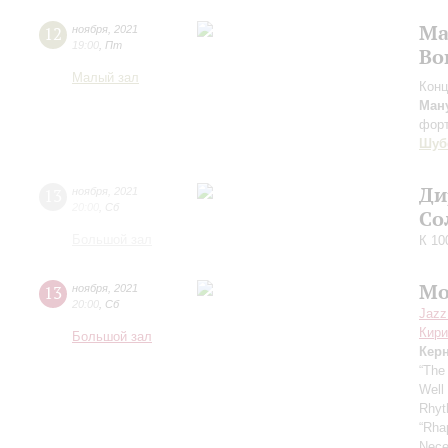
Ма
12
ноября
,
2021
19:00
,
Пт
Во
Малый зал
Конц
Ман
фор
Шуб
Ди
13
ноября
,
2021
20:00
,
Сб
Со
Большой зал
К 10
Mo
13
ноября
,
2021
20:00
,
Сб
Jazz
Кири
Большой зал
Кер
“The
Well
Rhyt
“Rha
Nece