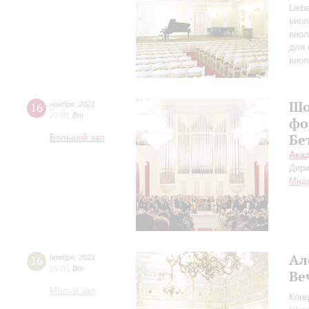
Lieb
виол
виол
для 
виол
Шо
16
ноября
,
2021
20:00
,
Вт
фо
Бе
Большой зал
Ака
Дири
Мнд
Ал
16
ноября
,
2021
19:00
,
Вт
Ве
Малый зал
Конц