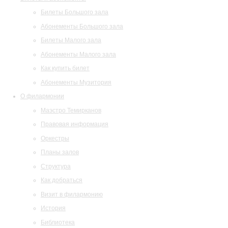
Билеты Большого зала
Абонементы Большого зала
Билеты Малого зала
Абонементы Малого зала
Как купить билет
Абонементы Музитория
О филармонии
Маэстро Темирканов
Правовая информация
Оркестры
Планы залов
Структура
Как добраться
Визит в филармонию
История
Библиотека