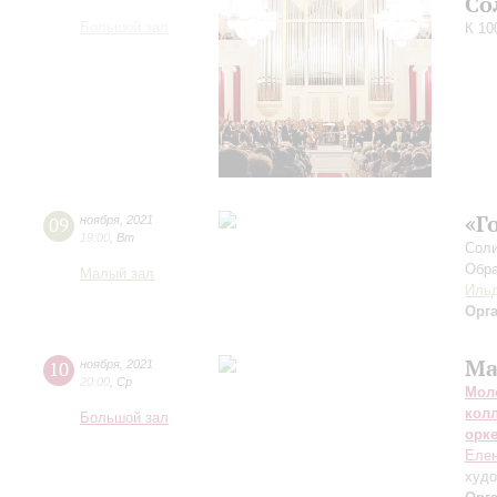
Со
Большой зал
К 10
«Г
09
ноября
,
2021
19:00
,
Вт
Соли
Обра
Малый зал
Ильд
Орг
Ма
10
ноября
,
2021
20:00
,
Ср
Мол
кол
Большой зал
орк
Елен
худо