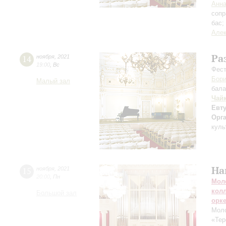
Анна
сопр
бас;
Алек
Ра
14
ноября
,
2021
19:00
,
Вс
Фест
Бори
Малый зал
бала
Чай
Евт
Орг
куль
На
15
ноября
,
2021
20:00
,
Пн
Мол
кол
Большой зал
орк
Моло
«Тер