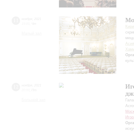
Мо
11
ноября
,
2021
19:00
,
Чт
Кири
скри
Малый зал
мецц
Асия
Хам
Орг
куль
Иг
12
ноября
,
2021
20:00
,
Пт
дж
Большой зал
Гала
Acro
Моск
Игор
Орг
иску