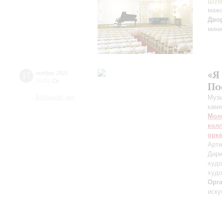
Шум
маж
Дво
мин
«Я
17
ноября
,
2021
20:00
,
Ср
По
Большой зал
Музы
каме
Мол
кол
орк
Арти
Дири
худо
худо
Орг
иску