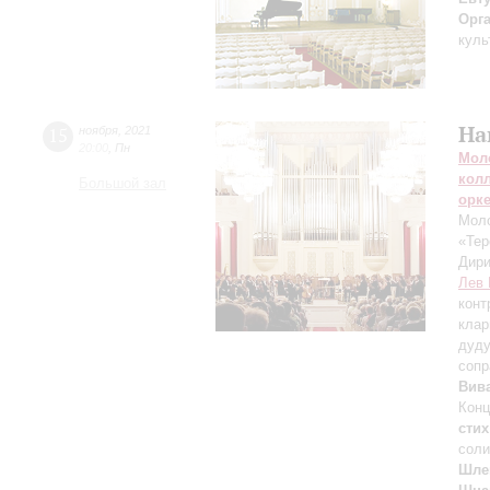
Орг
куль
На
15
ноября
,
2021
20:00
,
Пн
Мол
кол
Большой зал
орк
Моло
«Тер
Дири
Лев 
конт
клар
дуд
сопр
Вив
Конц
стих
соли
Шле