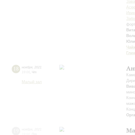
Зав
Асе
Ири
Забо
фор
Вит
Вол
Юли
Чай
Гли
Ан
18
ноября
,
2021
19:00
,
Чт
Каме
Дири
Малый зал
Вив
мино
Конч
мажо
Конц
Орг
Ма
19
ноября
,
2021
19:00
,
Пт