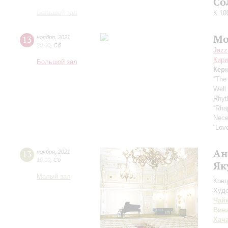
Со
Большой зал
К 10
Mo
13
ноября
,
2021
20:00
,
Сб
Jazz
Кири
Большой зал
Кер
“The
Well
Rhyt
“Rha
Nece
“Love
Ан
13
ноября
,
2021
19:00
,
Сб
Як
Малый зал
Конц
Худо
Чай
Вив
Хач