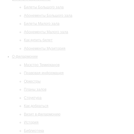
Билеты Большого зала
Абонементы Большого зала
Билеты Малого зала
Абонементы Малого зала
Как купить билет
Абонементы Музитория
О филармонии
Маэстро Темирканов
Правовая информация
Оркестры
Планы залов
Структура
Как добраться
Визит в филармонию
История
Библиотека