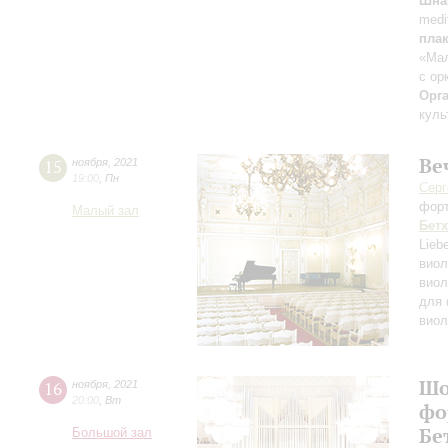
Шна
medi
пла
«Ма
с ор
Орг
куль
Ве
15
ноября
,
2021
19:00
,
Пн
Серг
фор
Малый зал
Бет
Lieb
виол
виол
для 
виол
Шо
16
ноября
,
2021
20:00
,
Вт
фо
Бе
Большой зал