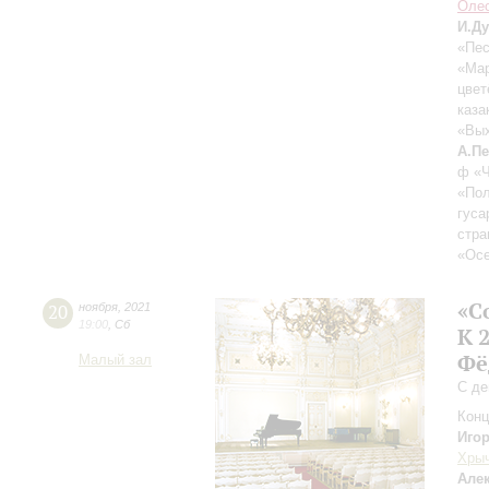
Оле
И.Д
«Пес
«Мар
цвет
каза
«Вых
А.П
ф «Ч
«Пол
гуса
стра
«Осе
«С
20
ноября
,
2021
19:00
,
Сб
К 
Фё
Малый зал
С де
Конц
Иго
Хры
Але