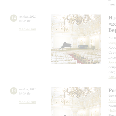
пьес
Ит
14
ноября
,
2021
15:00
,
Вс
«к
Ве
Малый зал
Конц
созд
Хоро
Свет
дири
Анна
сопр
бас;
Алек
Ра
14
ноября
,
2021
19:00
,
Вс
Фест
Бори
Малый зал
бала
Чай
Евт