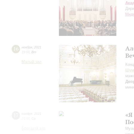
Ака
Дири
Мнд
Ал
16
ноября
,
2021
19:00
,
Вт
Ве
Малый зал
Конц
Шум
маж
Дво
мин
«Я
17
ноября
,
2021
20:00
,
Ср
По
Большой зал
Музы