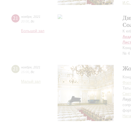
И.С.
Ди
21
ноября
,
2021
20:00
,
Вс
Со
Большой зал
К юб
Ака
Лис
Конц
№ 4
Жо
21
ноября
,
2021
15:00
,
Вс
Конц
Малый зал
Форт
Тать
Свет
Лау
сопр
фор
Ната