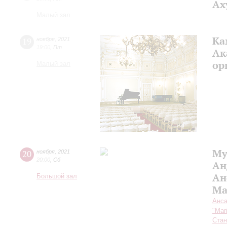
Ах
Малый зал
Ка
19
ноября
,
2021
19:00
,
Пт
Ак
ор
Малый зал
Му
20
ноября
,
2021
20:00
,
Сб
Ан
Ан
Большой зал
Ma
Анса
"Mar
Стан