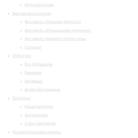
Ресторан и кафе
Фестивали и гастроли
Фестиваль «Площадь Искусств»
Фестиваль «Музыкальная коллекция»
Фестиваль «Барокко в белую ночь»
Гастроли
СМИ о нас
Все публикации
Рецензии
Интервью
Время Шостаковича
Партнеры
Наши партнеры
Фотогалерея
Стать партнером
Просветительские проекты