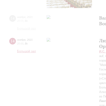
Ва
14
ноября
,
2021
20:00
,
Вс
Во
Большой зал
Лю
14
ноября
,
2021
20:00
,
Вс
Ор
Большой зал
И.С.
auf,
хора
"Mei
Госп
хора
(«Сп
цикл
Боль
Алко
из П
Лан
для 