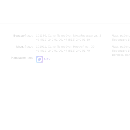
Большой зал:
191186, Санкт-Петербург, Михайловская ул., 2
Часы работы
+7 (812) 240-01-00, +7 (812) 240-01-80
Перерыв с 1
Малый зал:
191011, Санкт-Петербург, Невский пр., 30
Часы работы
+7 (812) 240-01-00, +7 (812) 240-01-70
Перерыв с 1
Вопросы на
Напишите нам:
MAX