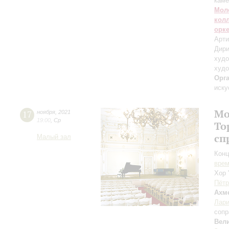
каме
Мол
кол
орк
Арти
Дири
худо
худо
Орг
иску
Мо
17
ноября
,
2021
19:00
,
Ср
То
сп
Малый зал
Конц
вре
Хор 
Пётр
Ахм
Лари
сопр
Вел