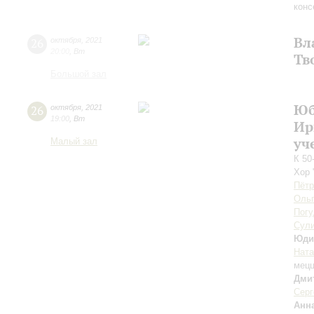
конс
Вл
26
октября
,
2021
20:00
,
Вт
Тв
Большой зал
Юб
26
октября
,
2021
19:00
,
Вт
Ир
уч
Малый зал
К 50
Хор 
Пётр
Ольг
Погу
Сул
Юди
Ната
мецц
Дми
Серг
Анн