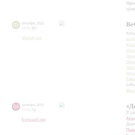
Орг
орке
Ве
05
октября
,
2021
19:00
,
Вт
Конц
Малый зал
фила
Квар
Илья
Дмит
Дени
Дми
Анна
Гай
(«Жа
Шос
«Д
06
октября
,
2021
20:00
,
Ср
В ра
Ака
Большой зал
Дири
Пья