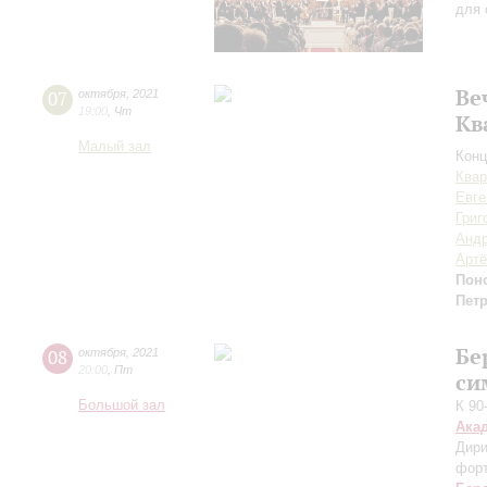
для 
Ве
07
октября
,
2021
19:00
,
Чт
Кв
Малый зал
Конц
Квар
Евге
Григ
Андр
Арт
Пон
Пет
Бе
08
октября
,
2021
20:00
,
Пт
си
Большой зал
К 90
Ака
Дири
фор