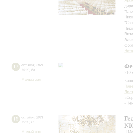
Арка
дири
"Cho
Ник
"Cho
Ник
Вит
Але
фор
Ната
Фе
17
октября
,
2021
19:00
,
Вс
210 
Малый зал
Конц
Паве
Лис
«Сер
«Нен
Ге
18
октября
,
2021
19:00
,
Пн
NI
Малый зал
II М