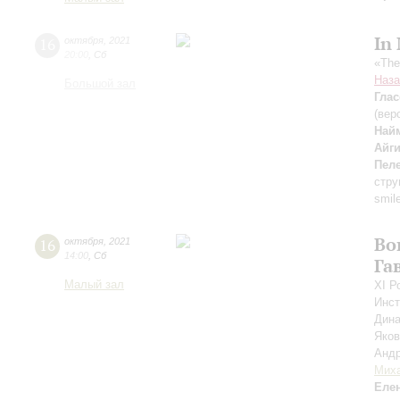
In
16
октября
,
2021
20:00
,
Сб
«The
Наза
Большой зал
Глас
(вер
Най
Айг
Пел
стру
smil
Во
16
октября
,
2021
14:00
,
Сб
Га
Малый зал
XI Р
Инст
Дин
Яко
Анд
Мих
Еле