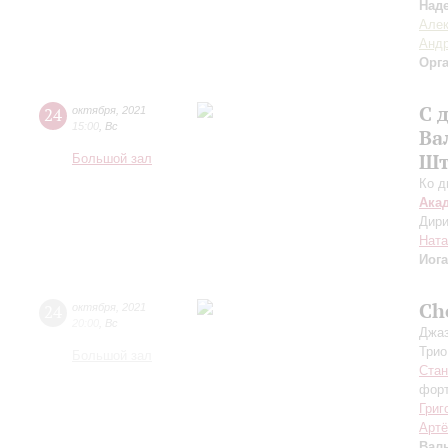
Над
Але
Андр
Орг
С 
24
октября
,
2021
15:00
,
Вс
Ва
Шт
Большой зал
Ко д
Ака
Дири
Ната
Иог
Ch
24
октября
,
2021
20:00
,
Вс
Джаз
Трио
Большой зал
Стан
форт
Григ
Арт
Вал