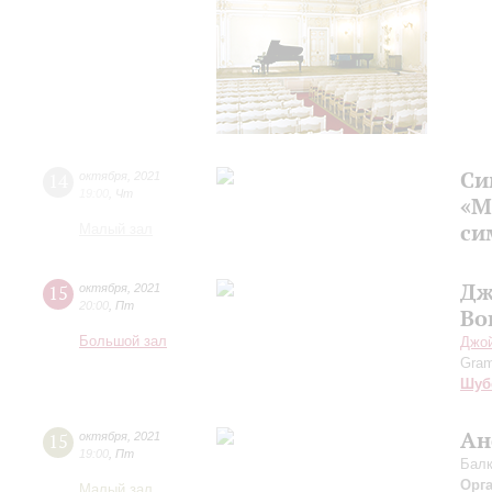
Си
14
октября
,
2021
19:00
,
Чт
«М
си
Малый зал
Дж
15
октября
,
2021
20:00
,
Пт
Во
Большой зал
Джо
Gram
Шуб
Ан
15
октября
,
2021
19:00
,
Пт
Балк
Орг
Малый зал