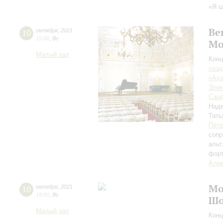
«Я ш
Ве
10
октября
,
2021
15:00
,
Вс
Мо
Малый зал
Конц
созд
«Ауэ
Элин
Санд
Над
Тать
Пётр
сопр
альт
фор
Алек
Мо
10
октября
,
2021
19:00
,
Вс
Шо
Малый зал
Конц