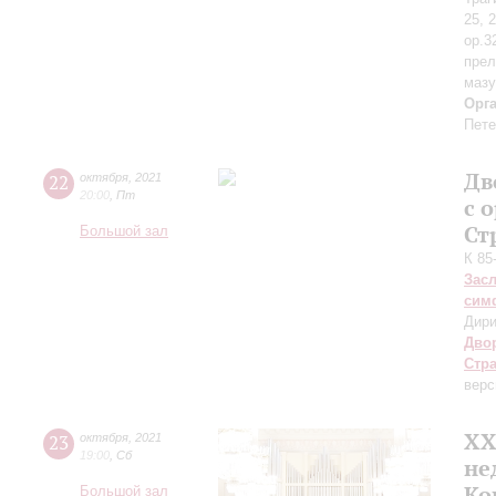
25, 
ор.3
прел
мазу
Орг
Пете
Дв
22
октября
,
2021
20:00
,
Пт
с 
Ст
Большой зал
К 85
Зас
сим
Дири
Дво
Стр
верс
XX
23
октября
,
2021
19:00
,
Сб
не
Ко
Большой зал