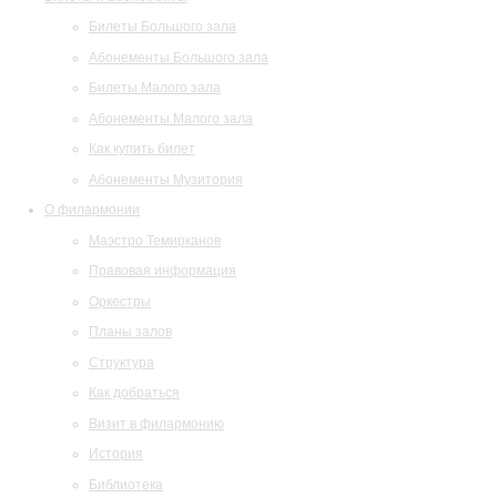
Билеты Большого зала
Абонементы Большого зала
Билеты Малого зала
Абонементы Малого зала
Как купить билет
Абонементы Музитория
О филармонии
Маэстро Темирканов
Правовая информация
Оркестры
Планы залов
Структура
Как добраться
Визит в филармонию
История
Библиотека