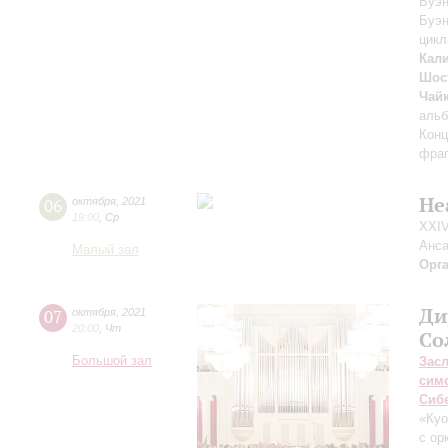
Буэн
Буэн
цикл
Кал
Шос
Чай
аль
Конц
фраг
Не
06
октября
,
2021
19:00
,
Ср
XXIV
Анса
Малый зал
Орг
Ди
07
октября
,
2021
20:00
,
Чт
Со
Большой зал
Зас
сим
Сиб
«Ку
с ор