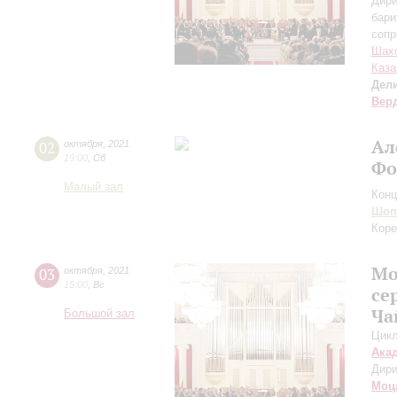
Дири
бари
сопр
Шах
Каза
Дел
Вер
Ал
02
октября
,
2021
19:00
,
Сб
Фо
Малый зал
Конц
Шоп
Коре
Мо
03
октября
,
2021
15:00
,
Вс
се
Ча
Большой зал
Цикл
Ака
Дири
Моц