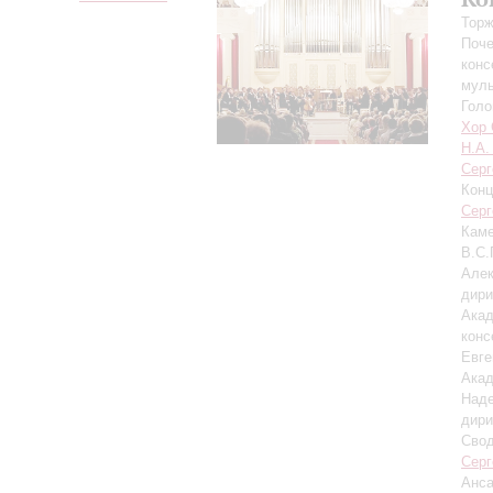
Торж
Поче
конс
муль
Гол
Хор 
Н.А.
Серг
Конц
Серг
Каме
В.С.
Але
дири
Акад
конс
Евге
Акад
Над
дири
Свод
Серг
Анса