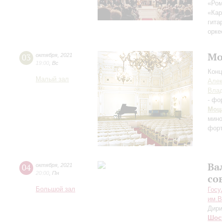
«Ром
«Кар
гита
орке
Мо
03
октября
,
2021
19:00
,
Вс
Конц
Малый зал
Алек
Влад
- фо
Моц
мин
форт
Ва
04
октября
,
2021
20:00
,
Пн
со
Большой зал
Госу
им.В
Дири
Шос