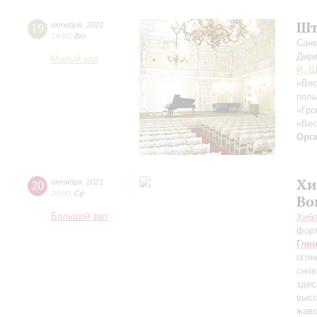
Шт
19
октября
,
2021
19:00
,
Вт
Санк
Дири
Малый зал
И. Ш
«Вес
поль
«Гро
«Вес
Орг
Хи
20
октября
,
2021
20:00
,
Ср
Во
Большой зал
Хибл
фор
Гли
огон
снов
здес
высо
жаво