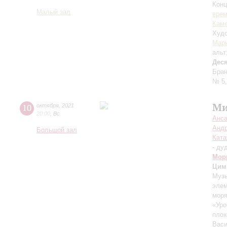
Конц
Малый зал
вре
Каме
Худо
Мар
альт
Дес
Бран
№ 5,
Ми
10
октября
,
2021
20:00
,
Вс
Анса
Андр
Большой зал
Ката
- ду
Мор
Цим
Музы
элем
моря
«Уро
плох
Васи