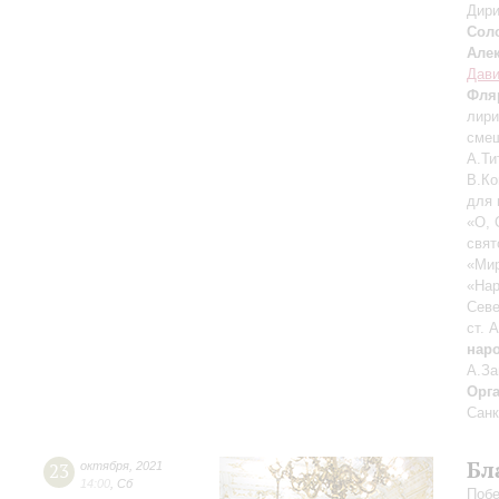
Дири
Сол
Але
Дави
Фля
лири
смеш
А.Ти
В.Ко
для 
«О, 
свят
«Мир
«Нар
Севе
ст. 
нар
А.За
Орг
Санк
Бл
23
октября
,
2021
14:00
,
Сб
Побе