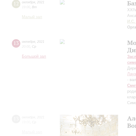
Ба
12
октября
,
2021
19:00
,
Вт
XXIV
Анса
Малый зал
И.С.
Орг
Мо
13
октября
,
2021
20:00
,
Ср
Ди
Большой зал
Зас
сим
Дири
Лау
- ва
Сме
роди
клар
Симф
Ал
13
октября
,
2021
19:00
,
Ср
Во
Малый зал