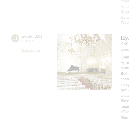
форт
Алек
Шоп
Бет
Сон
Пу
11
октября
,
2021
19:00
,
Пн
К 90
фил
Малый зал
Конц
Арти
фил
Деб
пре
Терц
для 
анса
Джаз
Квин
«Пес
Mar