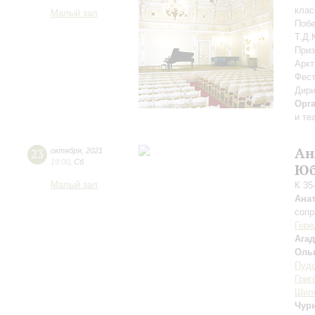
клас
Малый зал
Побе
Т.Д.
Приз
Аркт
Фест
Дири
Орг
и те
Ан
23
октября
,
2021
19:00
,
Сб
Юб
Малый зал
К 35
Ана
сопр
Гере
Ага
Оль
Пуд
Григ
Шил
Чур