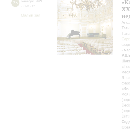
«К
25
октября
,
2021
19:00
,
Пн
ХХ
не
Малый зал
Анса
Тать
Тать
Серг
фор
- ма
Р.Ш
Шака
«Пос
меся
Л. ф
фарс
«Вил
моя 
(пер
Deci
(пер
Drif
Сед
Орг