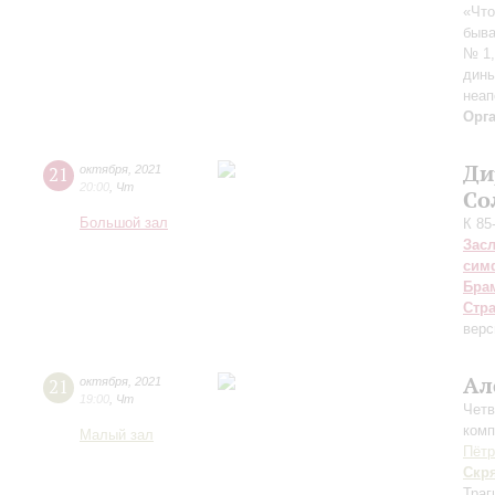
«Что
быва
№ 1,
динь
неап
Орг
Ди
21
октября
,
2021
20:00
,
Чт
Со
Большой зал
К 85
Зас
сим
Бра
Стр
верс
Ал
21
октября
,
2021
19:00
,
Чт
Четв
комп
Малый зал
Пётр
Скр
Траг