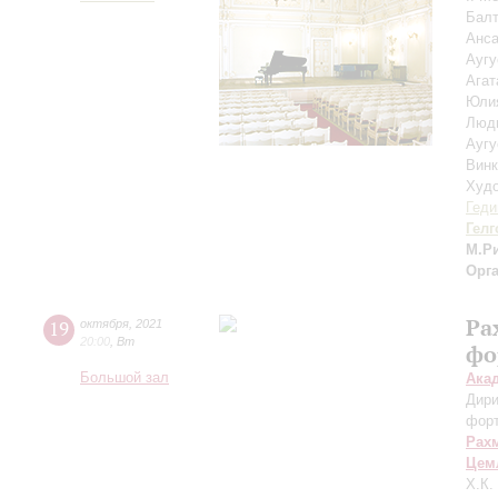
Балт
Анса
Ауг
Агат
Юли
Люд
Аугу
Вин
Худо
Геди
Гелг
М.Р
Орг
Ра
19
октября
,
2021
20:00
,
Вт
фо
Большой зал
Ака
Дири
фор
Рах
Цем
Х.К.