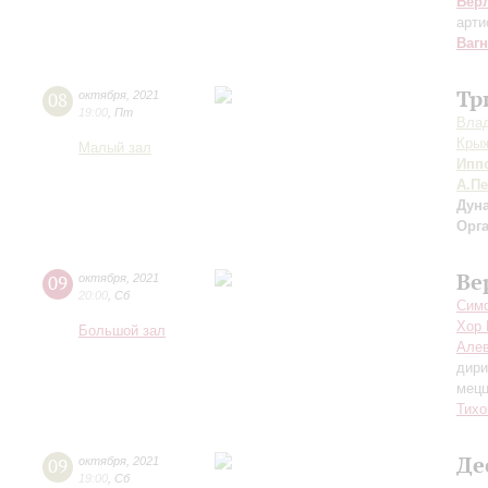
Бер
арти
Ваг
Тр
08
октября
,
2021
19:00
,
Пт
Вла
Кры
Малый зал
Ипп
А.П
Дун
Орг
Ве
09
октября
,
2021
20:00
,
Сб
Симф
Хор 
Большой зал
Але
дири
мецц
Тихо
Де
09
октября
,
2021
19:00
,
Сб