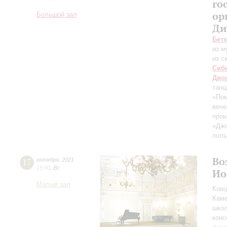
го
ор
Большой зал
Ди
Бет
из м
из с
Сиб
Дво
танц
«По
вече
прок
«Дж
поль
Во
17
октября
,
2021
15:00
,
Вс
Ио
Малый зал
Конц
Каме
школ
конс