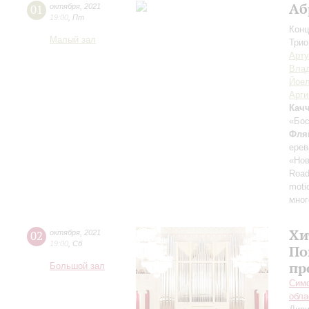
Аб
01
октября
,
2021
19:00
,
Пт
Конц
Малый зал
Трио
Арту
Вла
Йоел
Арг
Кач
«Бос
Фля
ерев
«Нов
Road
moti
мног
Хи
02
октября
,
2021
19:00
,
Сб
По
пр
Большой зал
Симф
обла