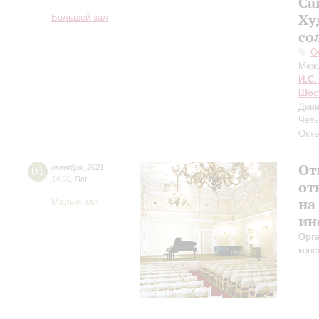
Са
Ху
Большой зал
со
О
Меж
И.С.
Шос
Диве
Четы
Окте
От
01
октября
,
2021
14:00
,
Пт
от
на
Малый зал
ин
Орг
конс