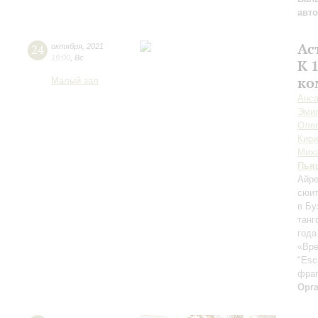
авт
Ас
24
октября
,
2021
19:00
,
Вс
К 
ко
Малый зал
Анса
Эми
Олег
Кири
Мих
Пья
Айре
сюит
в Бу
танг
года
«Вре
"Esc
фраг
Орг