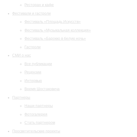
Ресторан и кафе
Фестивали и гастроли
Фестиваль «Площадь Искусств»
Фестиваль «Музыкальная коллекция»
Фестиваль «Барокко в белую ночь»
Гастроли
СМИ о нас
Все публикации
Рецензии
Интервью
Время Шостаковича
Партнеры
Наши партнеры
Фотогалерея
Стать партнером
Просветительские проекты