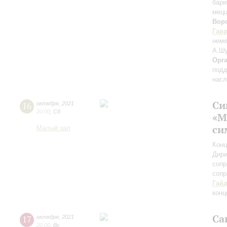
бари
мецц
Вор
Гав
неме
А.Шу
Орг
подд
насл
Си
16
октября
,
2021
20:00
,
Сб
«М
си
Малый зал
Конц
Дири
сопр
сопр
Гай
конц
Са
17
октября
,
2021
20:00
,
Вс