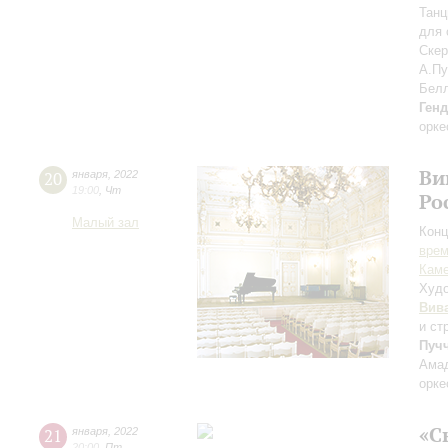
Танц
для 
Ске
А.Пу
Бел
Ген
орке
Ви
20
января
,
2022
19:00
,
Чт
Ро
Малый зал
Конц
вре
Каме
Худо
Вив
и ст
Пуч
Амад
орке
«С
21
января
,
2022
20:00
,
Пт