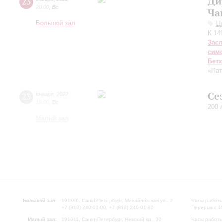
Ди
23
20:00
,
Вс
Ча
Большой зал
Ц
К 14
Зас
сим
Бет
«Пат
Се
23
января
,
2022
19:00
,
Вс
200 
Малый зал
Большой зал:
191186, Санкт-Петербург, Михайловская ул., 2
Часы работы
+7 (812) 240-01-00, +7 (812) 240-01-80
Перерыв с 1
Малый зал:
191011, Санкт-Петербург, Невский пр., 30
Часы работы