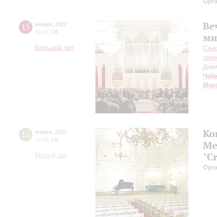
Орг
Ве
15
января
,
2022
20:00
,
Сб
ми
Большой зал
Санк
орке
Дири
Чай
Мус
Ко
15
января
,
2022
14:00
,
Сб
Ме
"C
Малый зал
Орг