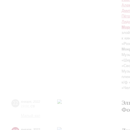
Алек
Дмит
Пётр
Лиди
Мор
злой
к ки
«Роз
Мок
Музы
«Шер
«Сво
Музы
плен
к/ф 
«Че
Эл
22
января
,
2022
19:00
,
Сб
Фо
Малый зал
января
,
2022