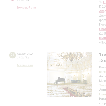
Ц
К 15
Большой зал
Ака
Дири
фор
Пете
Скр
(189
Шоп
«Про
То
21
января
,
2022
19:00
,
Пт
Ко
Малый зал
Конц
вре
Анса
Мих
Злат
Анн
Елиз
Нат
сопр