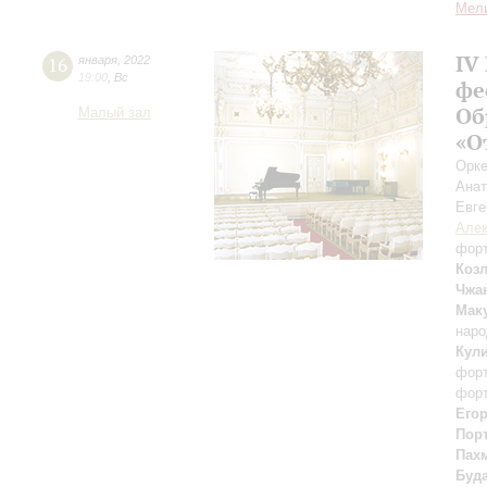
Мел
IV
16
января
,
2022
19:00
,
Вс
фе
Об
Малый зал
«О
Орке
Ана
Евге
Алек
фор
Коз
Чжа
Мак
наро
Кул
фор
фор
Его
Пор
Пах
Буд