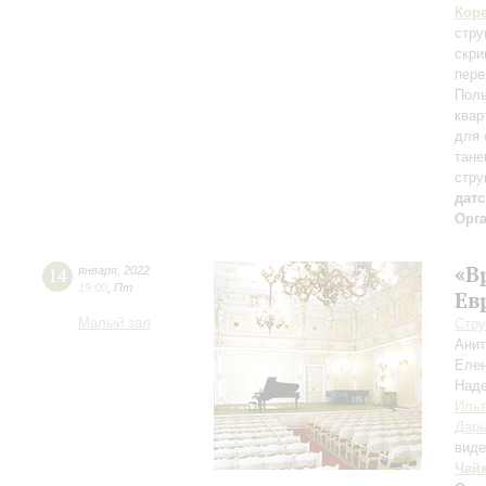
Кор
стру
скри
пере
Поль
квар
для 
тане
стру
дат
Орг
«В
14
января
,
2022
19:00
,
Пт
Ев
Малый зал
Стру
Ани
Елен
Над
Иль
Дарь
вид
Чай