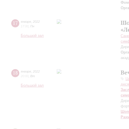
Фом
Орг
Шо
17
января
,
2022
17:00
,
Пн
«Л
Большой зал
Санк
симф
Дири
Орг
акад
Ве
18
января
,
2022
20:00
,
Вт
Ц
деся
Большой зал
Зас
сим
Дири
фор
Шоп
Рах