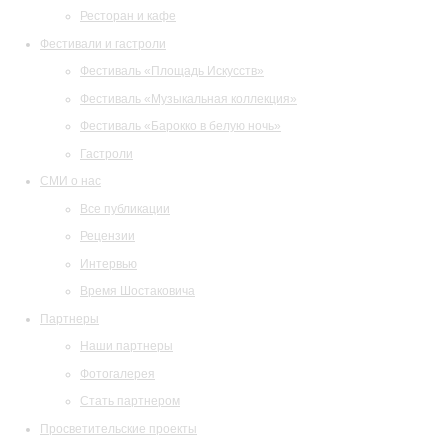
Ресторан и кафе
Фестивали и гастроли
Фестиваль «Площадь Искусств»
Фестиваль «Музыкальная коллекция»
Фестиваль «Барокко в белую ночь»
Гастроли
СМИ о нас
Все публикации
Рецензии
Интервью
Время Шостаковича
Партнеры
Наши партнеры
Фотогалерея
Стать партнером
Просветительские проекты