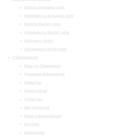
Билеты Большого зала
Абонементы Большого зала
Билеты Малого зала
Абонементы Малого зала
Как купить билет
Абонементы Музитория
О филармонии
Маэстро Темирканов
Правовая информация
Оркестры
Планы залов
Структура
Как добраться
Визит в филармонию
История
Библиотека