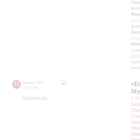
Ген
фор
Мар
Арту
фор
Ана
Ири
Юли
Чай
Шуб
сцен
инст
«Е
22
января
,
2022
20:00
,
Сб
Му
Большой зал
К 10
Анса
"Mar
Стан
Тиму
Ник
Пав
Иван