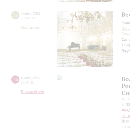
Ве
15
января
,
2022
19:00
,
Сб
Конц
Малый зал
Вера
Рах
Сан
эпи
Джул
Во
16
января
,
2022
20:00
,
Вс
Ре
Си
Большой зал
Ц
К 10
Ака
Пете
Дири
сопр