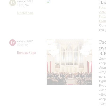
Ва
18
января
,
2022
19:00
,
Вт
Госу
Альб
Малый зал
Гар
Пья
Орг
конц
Го
19
января
,
2022
20:00
,
Ср
ру
В.
Большой зал
Дири
сопр
Анд
«Ред
пень
Гур
Русс
«Исп
«Джа
опер
трак