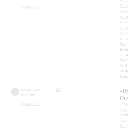
Анса
Евге
Малый зал
руко
Ната
Алек
Ната
Андр
Вит
Люд
Вив
конт
figl
№ 8 
на д
Орг
«П
13
января
,
2022
19:00
,
Чт
Ст
Малый зал
«Пуш
Екат
Нат
Тать
Влад