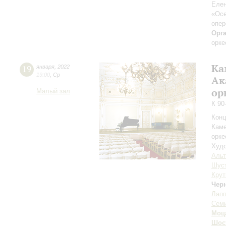
Елен
«Осе
опер
Орг
орке
Ка
19
января
,
2022
19:00
,
Ср
Ак
ор
Малый зал
К 90
Конц
Каме
орке
Худо
Аль
Шус
Крут
Чер
Лап
Сем
Моц
Шос