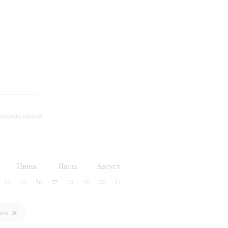
инская карта
Июнь
Июль
Август
24
25
26
27
28
29
30
31
нии