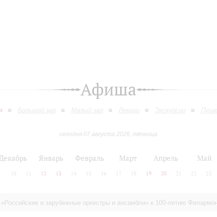
Афиша
я
Большой зал
Малый зал
Лекции
Экскурсии
Пушк
сегодня 07 августа 2026, пятница
Декабрь
Январь
Февраль
Март
Апрель
Май
9
10
11
12
13
14
15
16
17
18
19
20
21
22
23
 «Российские и зарубежные оркестры и ансамбли» к 100-летию Филармо