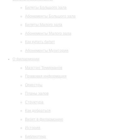
Билеты Большого зала
Абонементы Большого зала
Билеты Малого зала
Абонементы Малого зала
Как купить билет
Абонементы Музитория
О филармонии
Маэстро Темирканов
Правовая информация
Оркестры
Планы залов
Структура
Как добраться
Визит в филармонию
История
Библиотека