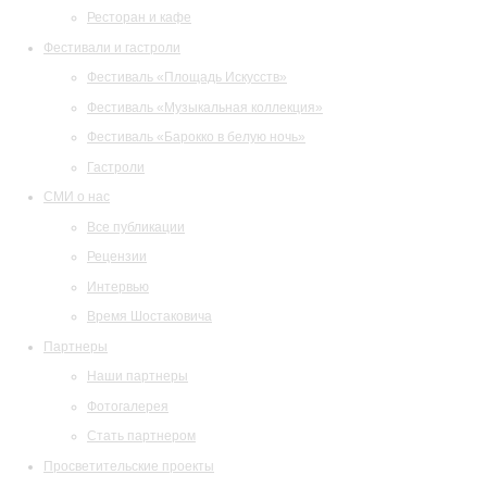
Ресторан и кафе
Фестивали и гастроли
Фестиваль «Площадь Искусств»
Фестиваль «Музыкальная коллекция»
Фестиваль «Барокко в белую ночь»
Гастроли
СМИ о нас
Все публикации
Рецензии
Интервью
Время Шостаковича
Партнеры
Наши партнеры
Фотогалерея
Стать партнером
Просветительские проекты