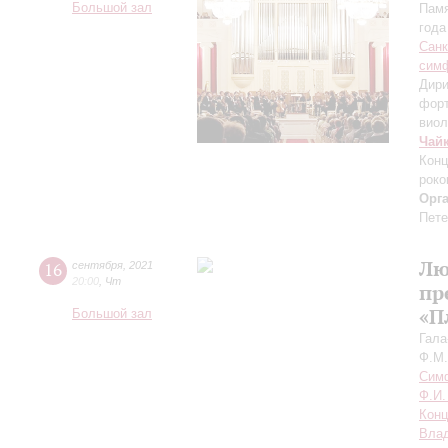
Большой зал
Памя
года
Санк
симф
Дири
фор
виол
Чай
Конц
роко
Орг
Пете
Лю
16
сентября
,
2021
20:00
,
Чт
пр
«П
Большой зал
Гала
Ф.М.
Симф
Ф.И.
Конц
Влад