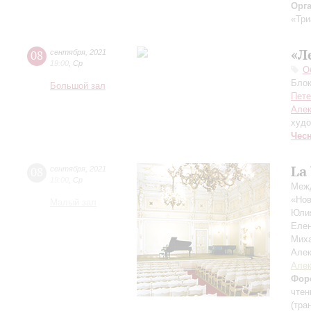
Орг
«Три
«Л
08
сентября
,
2021
19:00
,
Ср
О
Блок
Большой зал
Пете
Алек
худо
Чес
La
08
сентября
,
2021
19:00
,
Ср
Межд
«Нов
Малый зал
Юли
Еле
Мих
Але
Алек
Фор
чтен
(тра