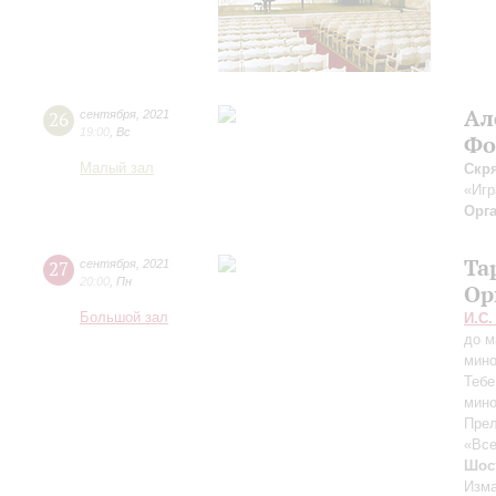
Ал
26
сентября
,
2021
19:00
,
Вс
Фо
Малый зал
Скр
«Игр
Орг
Та
27
сентября
,
2021
20:00
,
Пн
Ор
Большой зал
И.С.
до м
мин
Тебе
мин
Прел
«Все
Шос
Изма