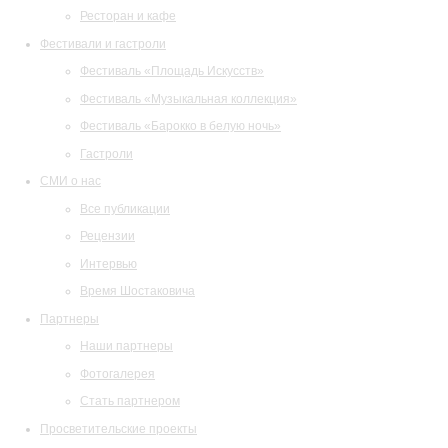
Ресторан и кафе
Фестивали и гастроли
Фестиваль «Площадь Искусств»
Фестиваль «Музыкальная коллекция»
Фестиваль «Барокко в белую ночь»
Гастроли
СМИ о нас
Все публикации
Рецензии
Интервью
Время Шостаковича
Партнеры
Наши партнеры
Фотогалерея
Стать партнером
Просветительские проекты