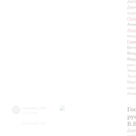
дири
Дири
худо
Пон
Але
Жанн
мецц
Гли
Бет
Моц
Вер
расс
Увер
Тел
Марг
кава
Аmen
Го
17
сентября
,
2021
20:00
,
Пт
ру
В.
Большой зал
Дири