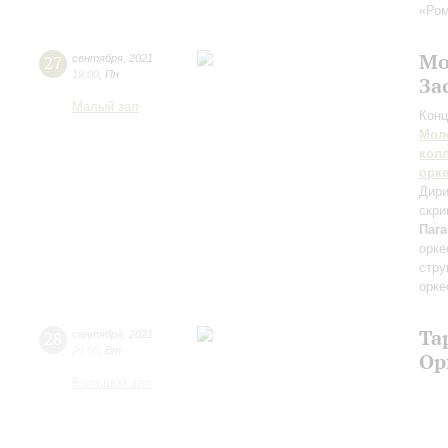
«Ром
Мо
27
сентября
,
2021
19:00
,
Пн
За
Малый зал
Конц
Мол
кол
орк
Дири
скри
Паг
орке
стру
орке
Та
28
сентября
,
2021
20:00
,
Вт
Ор
Большой зал