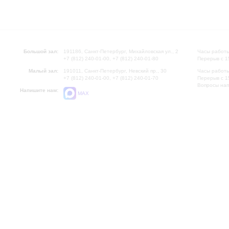
Большой зал:
191186, Санкт-Петербург, Михайловская ул., 2
Часы работы
+7 (812) 240-01-00, +7 (812) 240-01-80
Перерыв с 1
Малый зал:
191011, Санкт-Петербург, Невский пр., 30
Часы работы
+7 (812) 240-01-00, +7 (812) 240-01-70
Перерыв с 1
Вопросы на
Напишите нам:
MAX