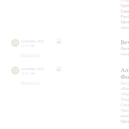
сопр
Гур
Гли
Рус
Орг
орке
Ве
20
сентября
,
2021
19:00
,
Пн
Орг
конц
Малый зал
Ал
23
сентября
,
2021
19:00
,
Чт
Фо
Малый зал
Бет
«Вал
«Хор
Этюд
Сон
Прел
мино
Орг