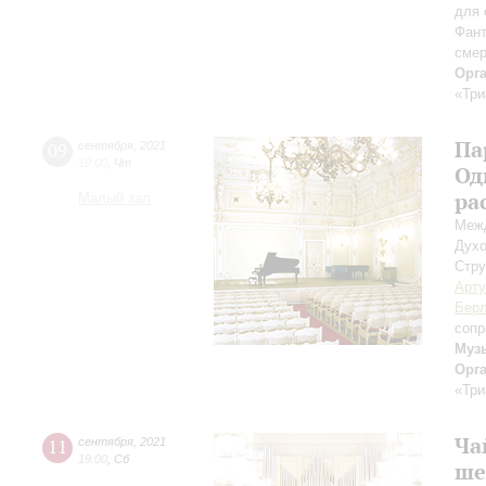
для 
Фант
смер
Орг
«Три
Па
09
сентября
,
2021
19:00
,
Чт
Од
ра
Малый зал
Межд
Духо
Стру
Арту
Берл
сопр
Муз
Орг
«Три
Ча
11
сентября
,
2021
19:00
,
Сб
ше