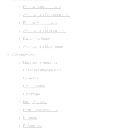
Билеты Большого зала
Абонементы Большого зала
Билеты Малого зала
Абонементы Малого зала
Как купить билет
Абонементы Музитория
О филармонии
Маэстро Темирканов
Правовая информация
Оркестры
Планы залов
Структура
Как добраться
Визит в филармонию
История
Библиотека