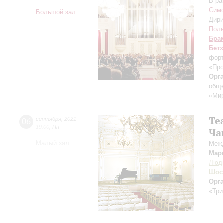
В ра
Симф
Большой зал
Дири
Поли
Бра
Бет
форт
«Пр
Орг
обще
«Ми
Tea
06
сентября
,
2021
19:00
,
Пн
Ча
Малый зал
Межд
Мар
Люд
Шос
Орг
«Три