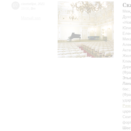
Ск
07
сентября
,
2021
19:00
,
Вт
Межд
Духо
Малый зал
«Нов
Юли
Еле
Мих
Але
Акт
Жюл
Кле
Дири
(Фра
Этье
Лан
бас;
(Фра
уда
Рим
царе
Cюит
форт
Шос