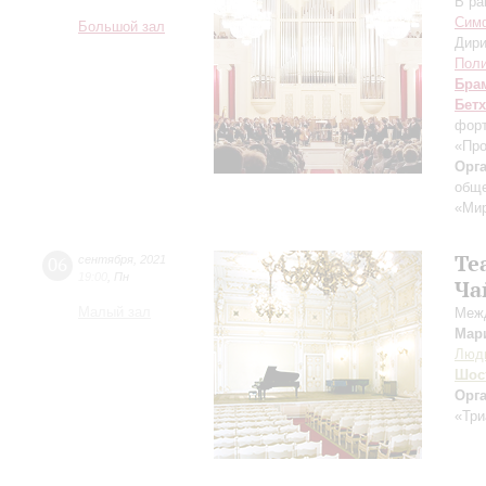
В ра
Симф
Большой зал
Дири
Поли
Бра
Бет
форт
«Пр
Орг
обще
«Ми
Tea
06
сентября
,
2021
19:00
,
Пн
Ча
Малый зал
Межд
Мар
Люд
Шос
Орг
«Три