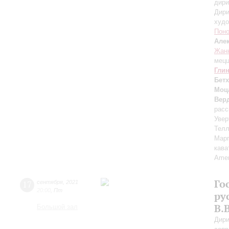
дири
Дири
худо
Пон
Але
Жанн
мецц
Гли
Бет
Моц
Вер
расс
Увер
Тел
Марг
кава
Аmen
Го
17
сентября
,
2021
20:00
,
Пт
ру
В.
Большой зал
Дири