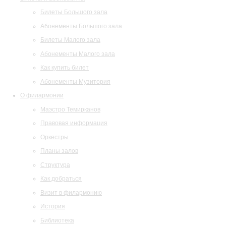
Билеты Большого зала
Абонементы Большого зала
Билеты Малого зала
Абонементы Малого зала
Как купить билет
Абонементы Музитория
О филармонии
Маэстро Темирканов
Правовая информация
Оркестры
Планы залов
Структура
Как добраться
Визит в филармонию
История
Библиотека