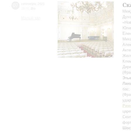
Ск
07
сентября
,
2021
19:00
,
Вт
Межд
Духо
Малый зал
«Нов
Юли
Еле
Мих
Але
Акт
Жюл
Кле
Дири
(Фра
Этье
Лан
бас;
(Фра
уда
Рим
царе
Cюит
форт
Шос