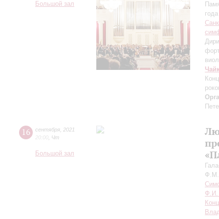
Большой зал
Памя
года
Санк
симф
Дири
фор
виол
Чай
Конц
роко
Орг
Пете
Лю
16
сентября
,
2021
20:00
,
Чт
пр
«П
Большой зал
Гала
Ф.М.
Симф
Ф.И.
Конц
Влад