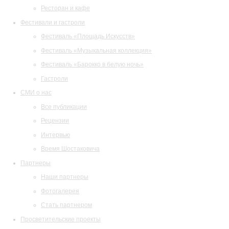
Ресторан и кафе
Фестивали и гастроли
Фестиваль «Площадь Искусств»
Фестиваль «Музыкальная коллекция»
Фестиваль «Барокко в белую ночь»
Гастроли
СМИ о нас
Все публикации
Рецензии
Интервью
Время Шостаковича
Партнеры
Наши партнеры
Фотогалерея
Стать партнером
Просветительские проекты