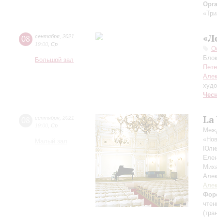
Орг
«Три
«Л
08
сентября
,
2021
19:00
,
Ср
О
Блок
Большой зал
Пете
Алек
худо
Чес
La
08
сентября
,
2021
19:00
,
Ср
Межд
«Нов
Малый зал
Юли
Еле
Мих
Але
Алек
Фор
чтен
(тра