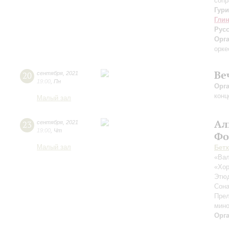
сопр
Гур
Гли
Рус
Орг
орке
Ве
20
сентября
,
2021
19:00
,
Пн
Орг
конц
Малый зал
Ал
23
сентября
,
2021
19:00
,
Чт
Фо
Малый зал
Бет
«Вал
«Хор
Этюд
Сон
Прел
мино
Орг