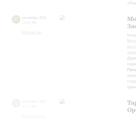
«Ром
Мо
27
сентября
,
2021
19:00
,
Пн
За
Малый зал
Конц
Мол
кол
орк
Дири
скри
Паг
орке
стру
орке
Та
28
сентября
,
2021
20:00
,
Вт
Ор
Большой зал