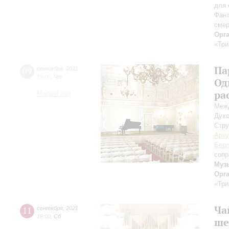
для 
Фант
смер
Орг
«Три
Па
09
сентября
,
2021
19:00
,
Чт
Од
ра
Малый зал
Межд
Духо
Стру
Арту
Берл
сопр
Муз
Орг
«Три
Ча
11
сентября
,
2021
19:00
,
Сб
ше