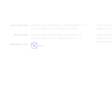
Большой зал:
191186, Санкт-Петербург, Михайловская ул., 2
Часы работы
+7 (812) 240-01-00, +7 (812) 240-01-80
Перерыв с 1
Малый зал:
191011, Санкт-Петербург, Невский пр., 30
Часы работы
+7 (812) 240-01-00, +7 (812) 240-01-70
Перерыв с 1
Вопросы на
Напишите нам:
MAX