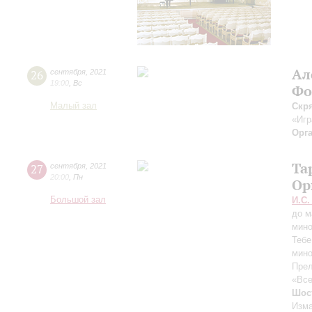
Ал
26
сентября
,
2021
19:00
,
Вс
Фо
Малый зал
Скр
«Игр
Орг
Та
27
сентября
,
2021
20:00
,
Пн
Ор
Большой зал
И.С.
до м
мин
Тебе
мин
Прел
«Все
Шос
Изма