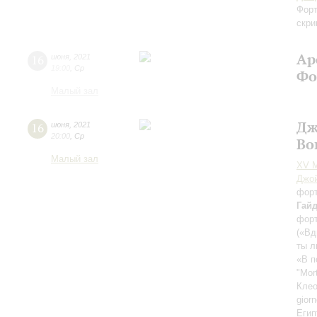
Форт
скри
Ар
16
июня
,
2021
19:00
,
Ср
Фо
Малый зал
Дж
16
июня
,
2021
20:00
,
Ср
Во
Малый зал
XV М
Джо
фор
Гай
фор
(«Вд
ты л
«В п
"Mor
Клео
gior
Егип