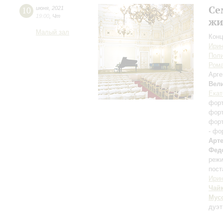
Се
10
июня
,
2021
19:00
,
Чт
жи
Малый зал
Конц
Ирин
Поли
Рома
Арге
Вел
Екат
фор
фор
фор
- фо
Арт
Фед
режи
пост
Ири
Чай
Мус
дуэт