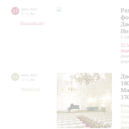
Ра
15
июня
,
2021
20:00
,
Вт
фо
Дв
Большой зал
Но
К 10
XV М
Ака
Дири
фор
Дв
15
июня
,
2021
19:00
,
Вт
18
Ма
Малый зал
13
Конц
Арте
Анна
Дар
Дво