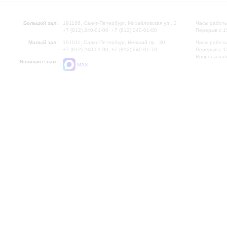
Большой зал:
191186, Санкт-Петербург, Михайловская ул., 2
Часы работы
+7 (812) 240-01-00, +7 (812) 240-01-80
Перерыв с 1
Малый зал:
191011, Санкт-Петербург, Невский пр., 30
Часы работы
+7 (812) 240-01-00, +7 (812) 240-01-70
Перерыв с 1
Вопросы на
Напишите нам:
MAX