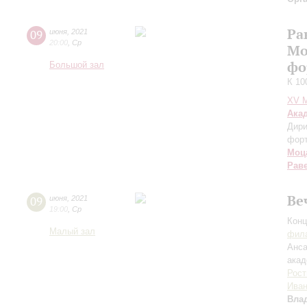
Ра
09
июня
,
2021
20:00
,
Ср
Мо
фо
Большой зал
К 10
XV М
Ака
Дири
фор
Моц
Рав
Ве
09
июня
,
2021
19:00
,
Ср
Конц
Малый зал
фила
Анса
акад
Рост
Иван
Вла