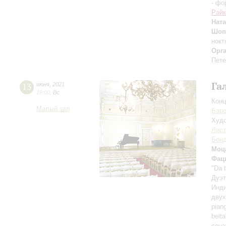
- фо
Райк
Нат
Шоп
нокт
Орг
Пете
Га
13
июня
,
2021
19:00
,
Вс
Конц
Малый зал
Баро
Худо
Лист
Бон
Моц
Фац
"Da 
Дуэт
Инди
двух
pian
belt
сона