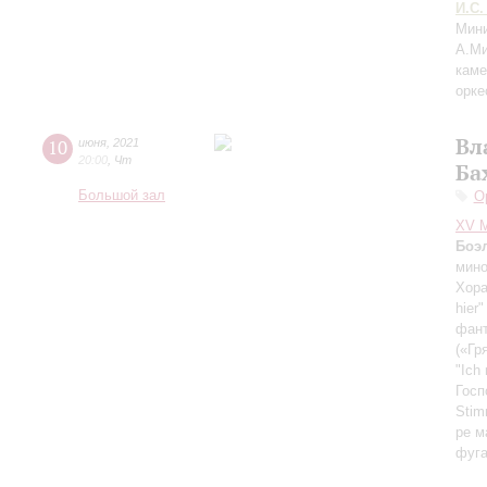
И.С.
Мини
А.М
каме
орке
Вл
10
июня
,
2021
20:00
,
Чт
Ба
Большой зал
О
XV М
Боэ
мин
Хора
hier
фант
(«Гр
"Ich 
Госп
Stim
ре м
фуга