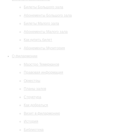
Билеты Большого зала
Абонементы Большого зала
Билеты Малого зала
Абонементы Малого зала
Как купить билет
Абонементы Музитория
О филармонии
Маэстро Темирканов
Правовая информация
Оркестры
Планы залов
Структура
Как добраться
Визит в филармонию
История
Библиотека