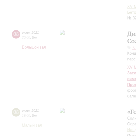
XV М
Бет
№ 3
Ди
08
июня
,
2021
20:00
,
Вт
Со
Большой зал
К
Конц
перс
XV М
Зас
сим
Про
форт
бале
«Г
08
июня
,
2021
19:00
,
Вт
Соли
Обра
Малый зал
Ильд
Орг