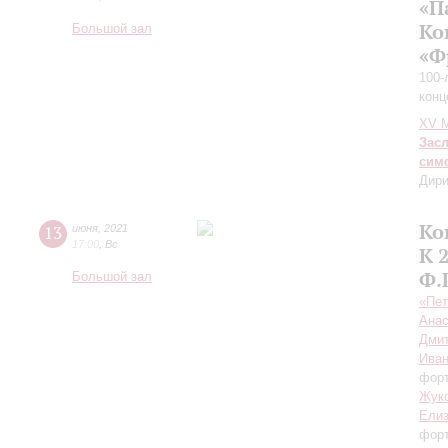
«П
Ко
Большой зал
«Ф
100-
конц
XV М
Зас
сим
Дири
Ко
13
июня
,
2021
17:00
,
Вс
К 
Ф.
Большой зал
«Пет
Анас
Дмит
Иван
фор
Жук
Елиз
фор