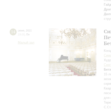
Гай
Драг
Дюп
стру
Си
14
июня
,
2021
19:00
,
Пн
Пе
Бе
Малый зал
Конц
Симф
Худо
Серг
Бет
15 л
assa
скри
Квар
песн
для 
Тере
С.Ст