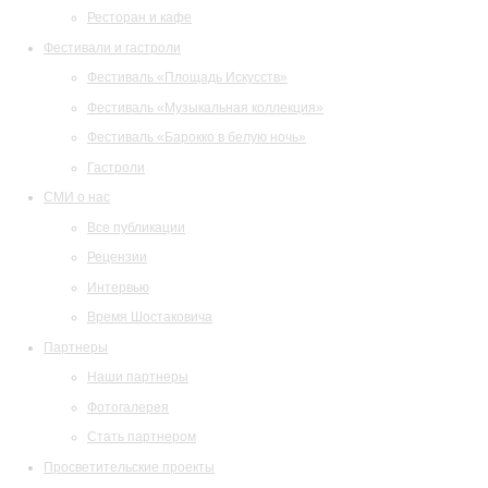
Ресторан и кафе
Фестивали и гастроли
Фестиваль «Площадь Искусств»
Фестиваль «Музыкальная коллекция»
Фестиваль «Барокко в белую ночь»
Гастроли
СМИ о нас
Все публикации
Рецензии
Интервью
Время Шостаковича
Партнеры
Наши партнеры
Фотогалерея
Стать партнером
Просветительские проекты