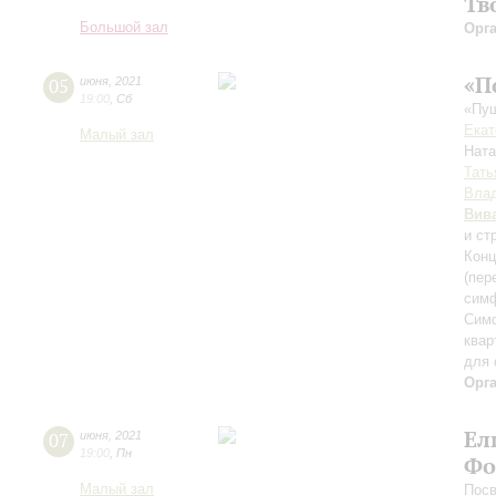
Тв
Большой зал
Орг
«П
05
июня
,
2021
19:00
,
Сб
«Пуш
Екат
Малый зал
Нат
Тать
Влад
Вив
и ст
Конц
(пер
симф
Симф
квар
для 
Орг
Ел
07
июня
,
2021
19:00
,
Пн
Фо
Малый зал
Пос