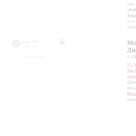
vais 
«Каб
Терр
tu m
Soli
Мо
17
июня
,
2021
20:00
,
Чт
Ди
Большой зал
К 10
XV М
Зас
сим
Дири
мецц
Моц
мецц