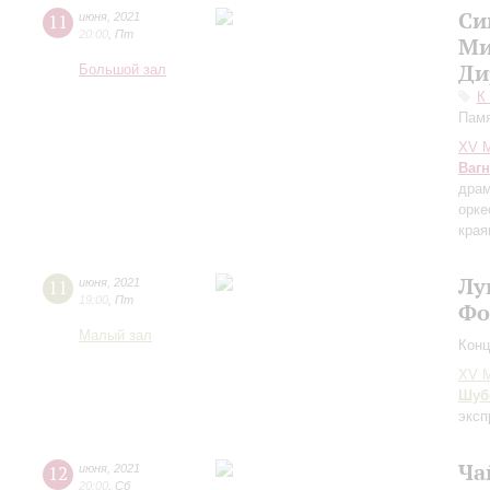
Си
11
июня
,
2021
20:00
,
Пт
Ми
Ди
Большой зал
К
Памя
XV М
Ваг
драм
орке
края
Лу
11
июня
,
2021
19:00
,
Пт
Фо
Малый зал
Конц
XV М
Шуб
эксп
Ча
12
июня
,
2021
20:00
,
Сб