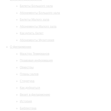
Билеты Большого зала
Абонементы Большого зала
Билеты Малого зала
Абонементы Малого зала
Как купить билет
Абонементы Музитория
О филармонии
Маэстро Темирканов
Правовая информация
Оркестры
Планы залов
Структура
Как добраться
Визит в филармонию
История
Библиотека