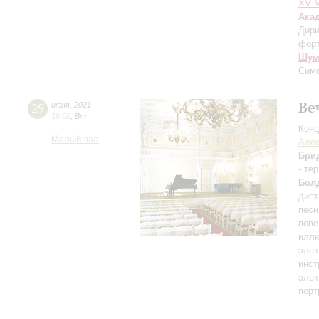
XV М
Ака
Дири
фор
Шум
Сим
Ве
29
июня
,
2021
19:00
,
Вт
Конц
Малый зал
Алек
Бри
- те
Бол
дипт
песн
пове
иллю
элек
инст
элек
порт