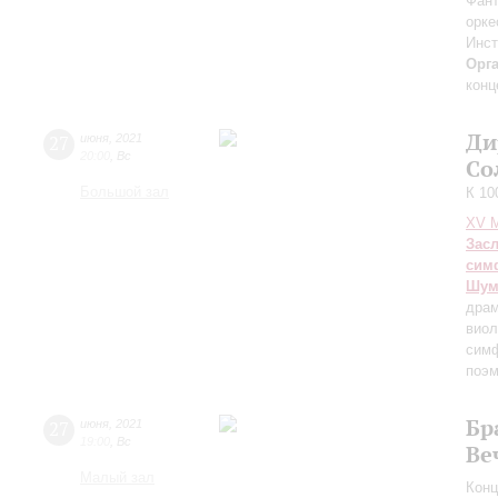
Фант
орке
Инс
Орг
конц
Ди
27
июня
,
2021
20:00
,
Вс
Со
Большой зал
К 10
XV М
Зас
сим
Шум
драм
виол
симф
поэ
Бр
27
июня
,
2021
19:00
,
Вс
Ве
Малый зал
Конц