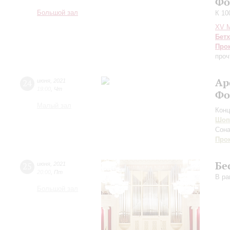
Фо
Большой зал
К 10
XV М
Бет
Про
проч
Ар
24
июня
,
2021
19:00
,
Чт
Фо
Малый зал
Конц
Шоп
Сон
Про
Бе
25
июня
,
2021
20:00
,
Пт
В ра
Большой зал