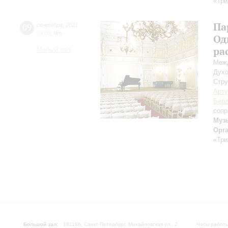
«Три
Па
09
сентября
,
2021
19:00
,
Чт
Од
ра
Малый зал
Межд
Духо
Стру
Арту
Берл
сопр
Муз
Орг
«Три
Большой зал:
191186, Санкт-Петербург, Михайловская ул., 2
Часы работы