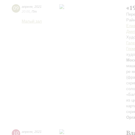
«1
09
апреля
,
2021
20:00
,
Пт
Пере
Райн
Малый зал
Елиз
Дмит
Худо
Гале
Герм
худо
Мос
маши
ре м
(фра
скри
соло
«Бал
из ц
карт
скри
Орг
Вл
10
апреля
,
2021