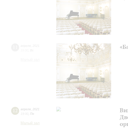
«Б
11
апреля
,
2021
19:00
,
Вс
Малый зал
Ви
12
апреля
,
2021
19:00
,
Пн
Дв
ор
Малый зал