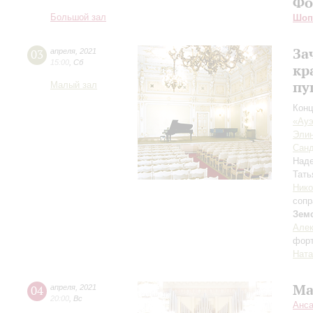
Фо
Большой зал
Шоп
За
03
апреля
,
2021
15:00
,
Сб
кр
пу
Малый зал
Конц
«Ауэ
Элин
Санд
Над
Тать
Ник
сопр
Зем
Алек
фор
Ната
Ма
04
апреля
,
2021
20:00
,
Вс
Анса