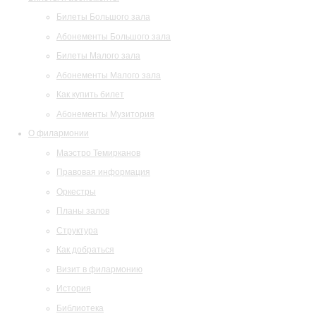
Билеты Большого зала
Абонементы Большого зала
Билеты Малого зала
Абонементы Малого зала
Как купить билет
Абонементы Музитория
О филармонии
Маэстро Темирканов
Правовая информация
Оркестры
Планы залов
Структура
Как добраться
Визит в филармонию
История
Библиотека