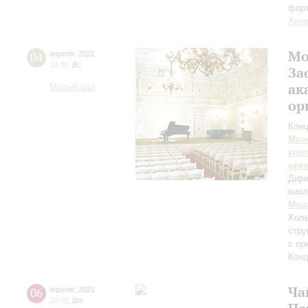
фор
Алек
Мо
04
апреля
,
2021
19:00
,
Вс
За
ак
Малый зал
ор
Конц
Мол
кол
орк
Дири
виол
Моц
Холь
стру
с ор
Конц
Ча
06
апреля
,
2021
20:00
,
Вт