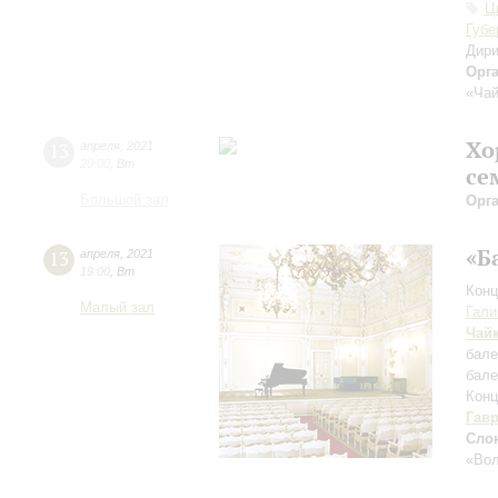
Ц
Губе
Дири
Орг
«Чай
Хо
13
апреля
,
2021
20:00
,
Вт
се
Большой зал
Орг
«Б
13
апреля
,
2021
19:00
,
Вт
Конц
Малый зал
Гали
Чай
бале
бале
Конц
Гав
Сло
«Во