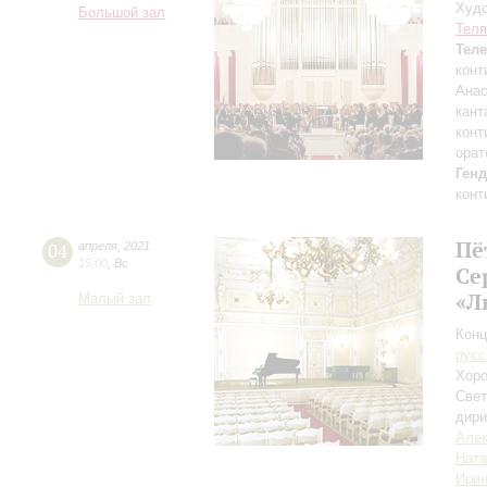
Худо
Большой зал
Теля
Тел
конт
Анас
кант
конт
орат
Ген
конт
Пё
04
апреля
,
2021
15:00
,
Вс
Се
«Л
Малый зал
Конц
русс
Хоро
Свет
дири
Алек
Ната
Ири