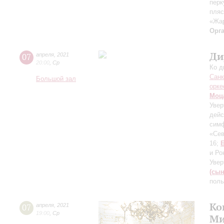
перк
пляс
«Жар
Орг
Ди
07
апреля
,
2021
20:00
,
Ср
Ко д
Санк
Большой зал
орке
Моц
Увер
дейс
симф
«Сев
16;
и Ро
Увер
(сын
поль
Ко
07
апреля
,
2021
19:00
,
Ср
Ми