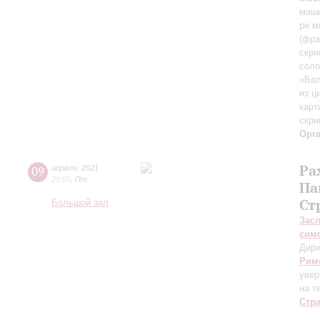
маши
ре м
(фра
скри
соло
«Бал
из ц
карт
скри
Орг
Ра
09
апреля
,
2021
20:00
,
Пт
Па
Ст
Большой зал
Зас
сим
Дири
Рим
увер
на т
Стр