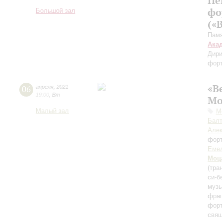
Пе
фо
Большой зал
(«
Памя
Ака
Дири
фор
«В
06
апреля
,
2021
19:00
,
Вт
Мо
Малый зал
М
Балт
Алек
фор
Еме
Моц
(тра
си-б
музы
фраг
форт
свя