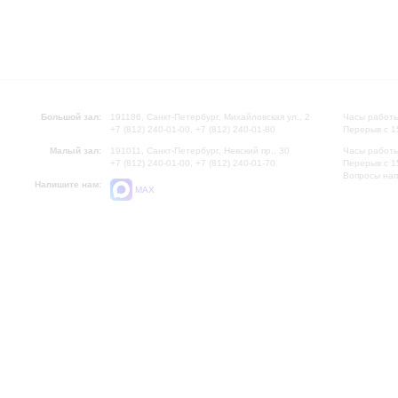
Большой зал:
191186, Санкт-Петербург, Михайловская ул., 2
Часы работы
+7 (812) 240-01-00, +7 (812) 240-01-80
Перерыв с 1
Малый зал:
191011, Санкт-Петербург, Невский пр., 30
Часы работы
+7 (812) 240-01-00, +7 (812) 240-01-70
Перерыв с 1
Вопросы на
Напишите нам:
MAX