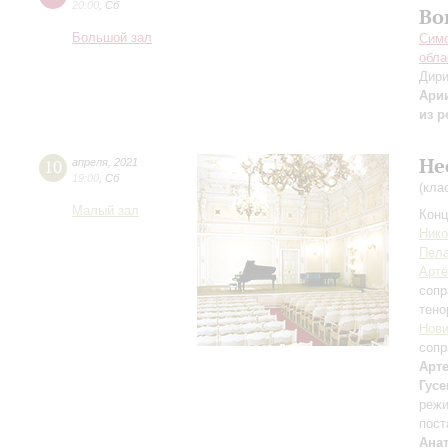
20:00
,
Сб
Во
Большой зал
Симф
обла
Дири
Арии
из р
Не
10
апреля
,
2021
19:00
,
Сб
(кла
Малый зал
Конц
Нико
Пела
Артё
сопр
тено
Нови
сопр
Арт
Гусе
режи
пост
Ана