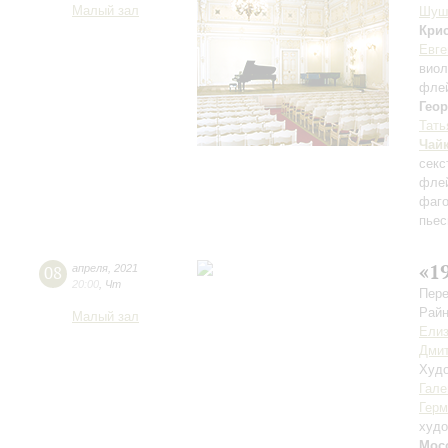
Малый зал
Шуш
Кри
Евге
вио
фле
Геор
Тать
Чай
секс
флей
фаг
пьес
«1
08
апреля
,
2021
20:00
,
Чт
Пере
Райн
Малый зал
Елиз
Дмит
Худо
Гале
Герм
худо
Мос