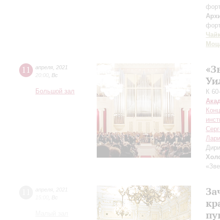
фор
Арх
фор
Чай
Моц
«З
11
апреля
,
2021
20:00
,
Вс
Уи
Большой зал
К 60
Ака
Конц
инст
Серг
Лари
Дири
Хол
«Зве
За
11
апреля
,
2021
15:00
,
Вс
кр
пу
Малый зал