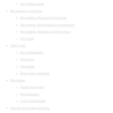
Ресторан и кафе
Фестивали и гастроли
Фестиваль «Площадь Искусств»
Фестиваль «Музыкальная коллекция»
Фестиваль «Барокко в белую ночь»
Гастроли
СМИ о нас
Все публикации
Рецензии
Интервью
Время Шостаковича
Партнеры
Наши партнеры
Фотогалерея
Стать партнером
Просветительские проекты