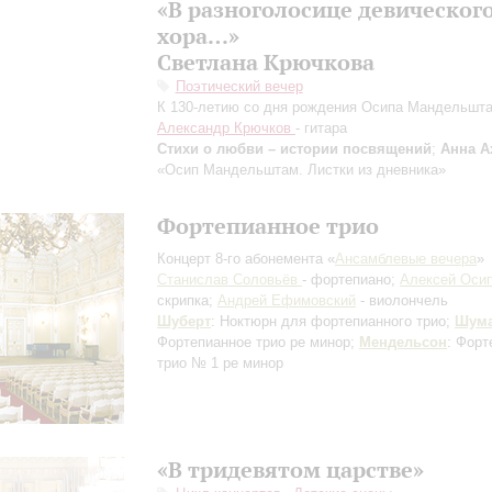
«В разноголосице девическог
хора…»
Светлана Крючкова
Поэтический вечер
К 130-летию со дня рождения Осипа Мандельшт
Александр Крючков
- гитара
Стихи о любви – истории посвящений
;
Анна А
«Осип Мандельштам. Листки из дневника»
Фортепианное трио
Концерт 8-го абонемента «
Ансамблевые вечера
»
Станислав Соловьёв
- фортепиано;
Алексей Оси
скрипка;
Андрей Ефимовский
- виолончель
Шуберт
: Ноктюрн для фортепианного трио;
Шум
Фортепианное трио ре минор;
Мендельсон
: Форт
трио № 1 ре минор
«В тридевятом царстве»