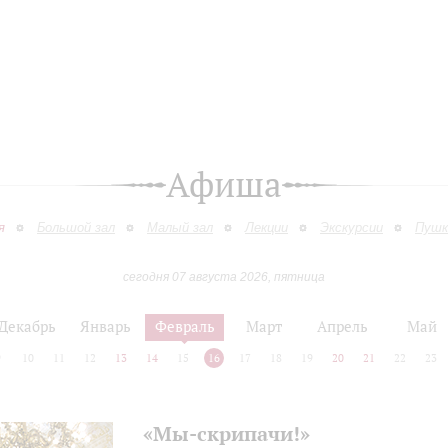
Афиша
я
Большой зал
Малый зал
Лекции
Экскурсии
Пушк
сегодня 07 августа 2026, пятница
Декабрь
Январь
Февраль
Март
Апрель
Май
9
10
11
12
13
14
15
16
17
18
19
20
21
22
23
«Мы-скрипачи!»