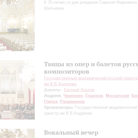
К 75-летию со дня рождения Савелия Марковича
Шальмана
Танцы из опер и балетов русс
композиторов
Государственный академический русский оркестр
им.В.В.Андреева
Дирижер -
Евгений Хохлов
Андреев
,
Черепнин
,
Глазунов
,
Мусоргский
,
Бо
Глинка
,
Рахманинов
Организаторы:
Государственный академический
оркестр им.В.В.Андреева
Вокальный вечер