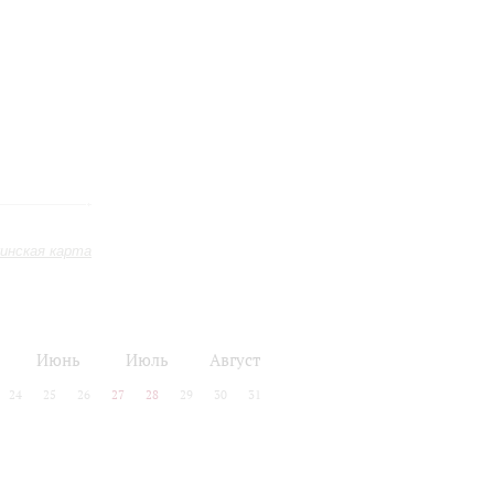
инская карта
Июнь
Июль
Август
24
25
26
27
28
29
30
31