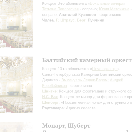
Концерт 3-го абонемента «
Вокальные вечера
»
Татьяна Павловская
- сопрано;
Юлия Маточкина
-
сопрано;
Анатолий Кузнецов
- фортепиано
Чилеа
,
Р. Штраус
,
Берг
,
Пуччини
Балтийский камерный оркест
Концерт 10-го абонемента «
I love оркестр!
»
Санкт-Петербургский Камерный Балтийский орке
Дирижер -
Эммануэль Ледюк-Баром
;
Андрей
Коробейников
- фортепиано
Шнитке
: Концерт для фортепиано и струнного ор
И.С. Бах
: Концерт ре минор для фортепиано с ор
Шёнберг
: «Просветленная ночь» для струнного о
Раутаваара
: Адажио селеста
Моцарт, Шуберт