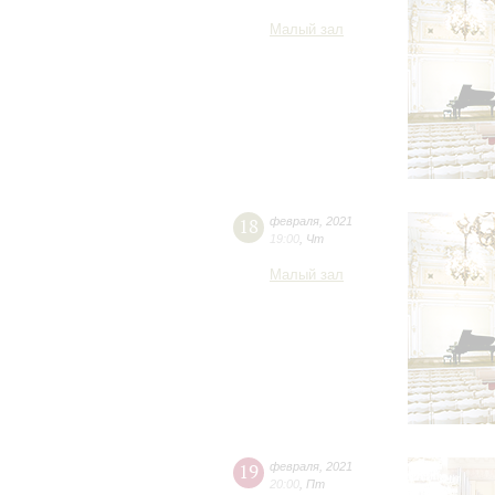
Малый зал
18
февраля
,
2021
19:00
,
Чт
Малый зал
19
февраля
,
2021
20:00
,
Пт