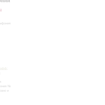
онии
ий
имфония
Иофф
;
;
я
фония №
рано и