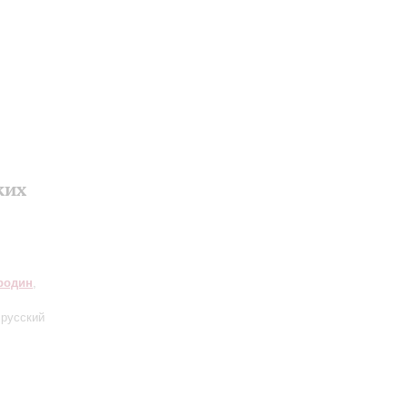
ких
родин
,
 русский