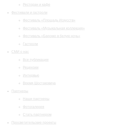
Ресторан и кафе
Фестивали и гастроли
Фестиваль «Площадь Искусств»
Фестиваль «Музыкальная коллекция»
Фестиваль «Барокко в белую ночь»
Гастроли
СМИ о нас
Все публикации
Рецензии
Интервью
Время Шостаковича
Партнеры
Наши партнеры
Фотогалерея
Стать партнером
Просветительские проекты