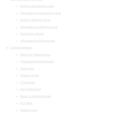
Билеты Большого зала
Абонементы Большого зала
Билеты Малого зала
Абонементы Малого зала
Как купить билет
Абонементы Музитория
О филармонии
Маэстро Темирканов
Правовая информация
Оркестры
Планы залов
Структура
Как добраться
Визит в филармонию
История
Библиотека