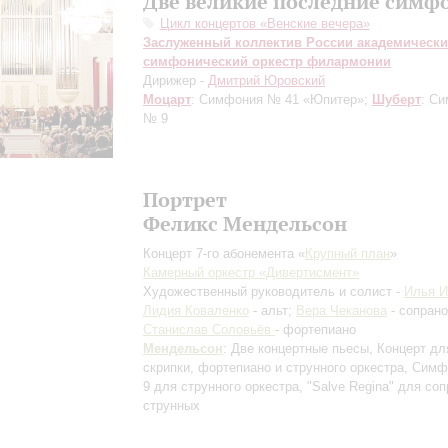
Две великие последние симф
Цикл концертов «Венские вечера»
Заслуженный коллектив России академическ
симфонический оркестр филармонии
Дирижер -
Дмитрий Юровский
Моцарт
: Симфония № 41 «Юпитер»;
Шуберт
: С
№ 9
Портрет
Феликс Мендельсон
Концерт 7-го абонемента «
Крупный план
»
Камерный оркестр «Дивертисмент»
Художественный руководитель и солист -
Илья 
Лидия Коваленко
- альт;
Вера Чеканова
- сопрано
Станислав Соловьёв
- фортепиано
Мендельсон
: Две концертные пьесы, Концерт дл
скрипки, фортепиано и струнного оркестра, Сим
9 для струнного оркестра, "Salve Regina" для соп
струнных