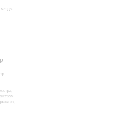
 меццо-
р
стр
кестра;
кестром;
ркестра;