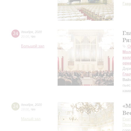
Гав
Гл
24
декабря
,
2020
20:00
,
Чт
Ря
Большой зал
О
Мол
кол
орк
Дири
Глаз
Вай
пьес
каме
«М
24
декабря
,
2020
19:00
,
Чт
Ве
Малый зал
Екат
Пела
сопр