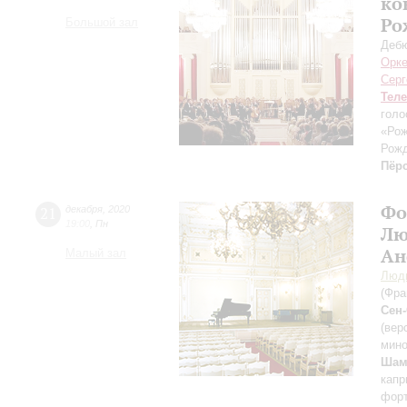
ко
Ро
Большой зал
Дебю
Орке
Серг
Тел
голо
«Рож
Рожд
Пёр
Фо
21
декабря
,
2020
19:00
,
Пн
Лю
Ан
Малый зал
Люд
(Фра
Сен
(вер
мин
Шам
капр
форт