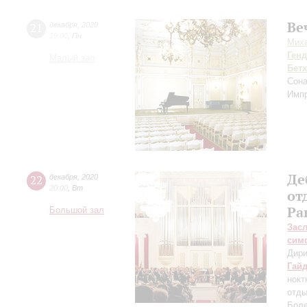
Ве
21
декабря
,
2020
19:00
,
Пн
Миха
Ген
Малый зал
Бет
Сона
Импр
Де
22
декабря
,
2020
20:00
,
Вт
от
Ра
Большой зал
Зас
сим
Дири
Гай
нокт
отды
Бол