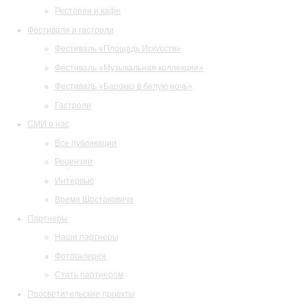
Ресторан и кафе
Фестивали и гастроли
Фестиваль «Площадь Искусств»
Фестиваль «Музыкальная коллекция»
Фестиваль «Барокко в белую ночь»
Гастроли
СМИ о нас
Все публикации
Рецензии
Интервью
Время Шостаковича
Партнеры
Наши партнеры
Фотогалерея
Стать партнером
Просветительские проекты