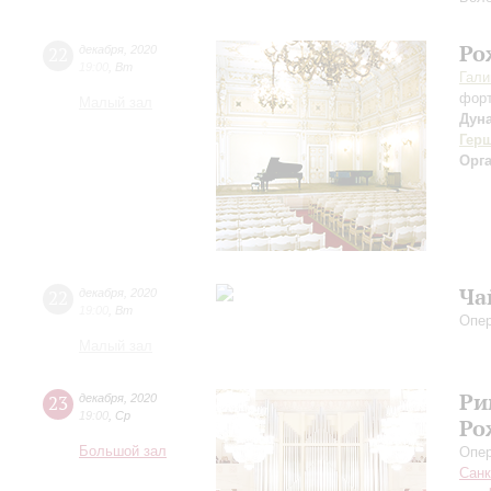
Ро
22
декабря
,
2020
19:00
,
Вт
Гали
фор
Малый зал
Дун
Гер
Орг
Ча
22
декабря
,
2020
19:00
,
Вт
Опе
Малый зал
Ри
23
декабря
,
2020
19:00
,
Ср
Ро
Большой зал
Опер
Санк