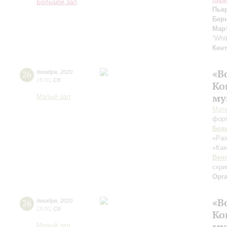
Большой зал
Пье
Бер
Мар
“Whi
Кент
«В
26
декабря
,
2020
15:00
,
Сб
Ко
му
Малый зал
Мат
фор
Бра
«Раз
«Ка
Вен
скри
Орг
«В
26
декабря
,
2020
19:00
,
Сб
Ко
му
Малый зал