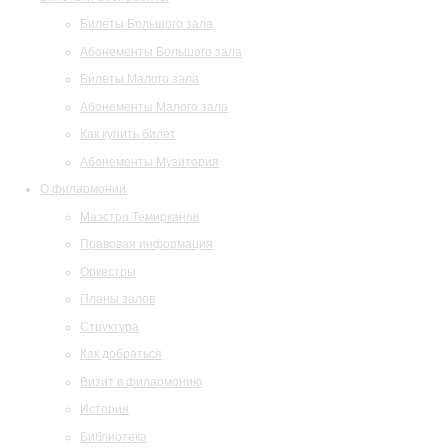
Билеты Большого зала
Абонементы Большого зала
Билеты Малого зала
Абонементы Малого зала
Как купить билет
Абонементы Музитория
О филармонии
Маэстро Темирканов
Правовая информация
Оркестры
Планы залов
Структура
Как добраться
Визит в филармонию
История
Библиотека