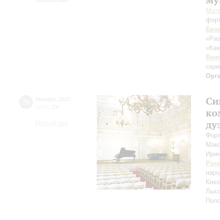
Мат
фор
Бра
«Раз
«Ка
Вен
скри
Орг
Си
26
декабря
,
2020
19:00
,
Сб
ко
ду
Малый зал
Форт
Мак
Ири
Рах
наро
Кихо
Лысо
Поло