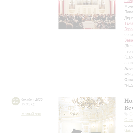
симф
Моло
Пав
Дири
Тама
Гер
сопр
Зав
(Дья
- те
(Цар
сопр
Алё
конц
Орг
"FES
Но
23
декабря
,
2020
19:00
,
Ср
Ве
Малый зал
О
Оле
фор
Чай