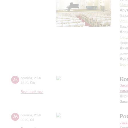
Мих
Ару
бари
Ири
Пав
Але
Серд
фор
Дин
режи
Дун
Бер
Ко
25
декабря
,
2020
19:00
,
Пт
Зас
сим
Большой зал
Дири
Зас
Ро
26
декабря
,
2020
20:00
,
Сб
Jazz
Кири