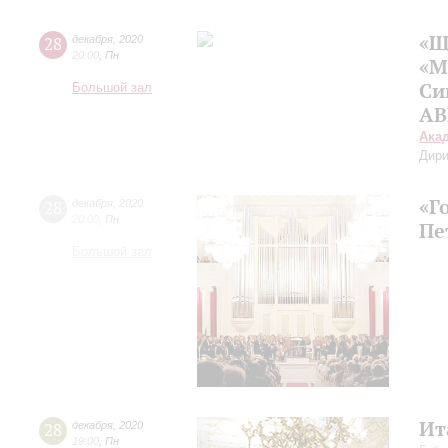
«Щ
28
декабря
,
2020
20:00
,
Пн
«М
Си
Большой зал
AB
Ака
Дири
«Г
28
декабря
,
2020
20:00
,
Пн
Пе
Большой зал
Ит
28
декабря
,
2020
19:00
,
Пн