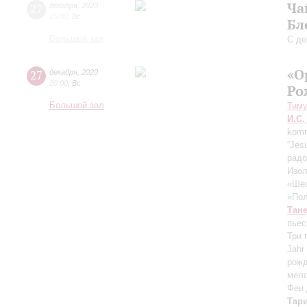
Ча
27
декабря
,
2020
15:00
,
Вс
Бл
Большой зал
С де
«О
27
декабря
,
2020
20:00
,
Вс
Ро
Большой зал
Тим
И.С.
komm
“Jes
радо
Изол
«Шес
«Пол
Тан
пьес
Три 
Jahr
рожд
мело
Феи 
Тар