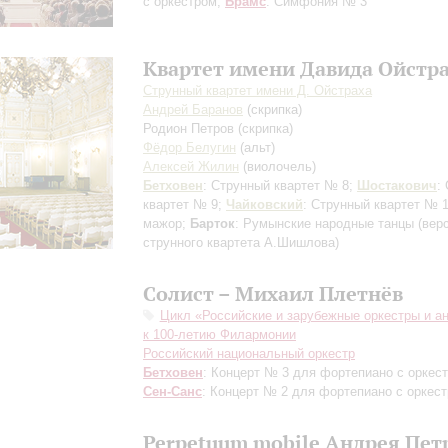
с оркестром;
Брамс
: Симфония № 3
Квартет имени Давида Ойстр
Струнный квартет имени Д. Ойстраха
Андрей Баранов
(скрипка)
Родион Петров
(скрипка)
Фёдор Белугин
(альт)
Алексей Жилин
(виолочель)
Бетховен
: Струнный квартет № 8;
Шостакович
:
квартет № 9;
Чайковский
: Струнный квартет № 1
мажор;
Барток
: Румынские народные танцы
(вер
струнного квартета А.Шишлова)
Солист – Михаил Плетнёв
Цикл «Российские и зарубежные оркестры и а
к 100-летию Филармонии
Российский национальный оркестр
Бетховен
: Концерт № 3 для фортепиано с оркес
Сен-Санс
: Концерт № 2 для фортепиано с оркес
Perpetuum mobile Андрея Пет