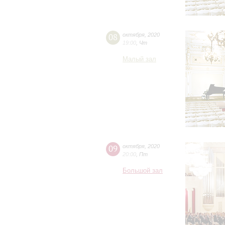
08
октября
,
2020
19:00
,
Чт
Малый зал
09
октября
,
2020
20:00
,
Пт
Большой зал