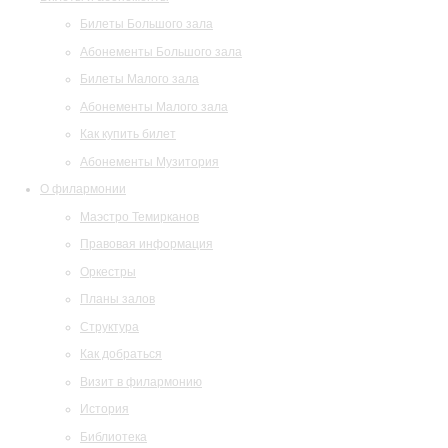
Билеты Большого зала
Абонементы Большого зала
Билеты Малого зала
Абонементы Малого зала
Как купить билет
Абонементы Музитория
О филармонии
Маэстро Темирканов
Правовая информация
Оркестры
Планы залов
Структура
Как добраться
Визит в филармонию
История
Библиотека