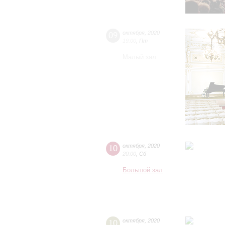
09
октября
,
2020
19:00
,
Пт
Малый зал
10
октября
,
2020
20:00
,
Сб
Большой зал
10
октября
,
2020