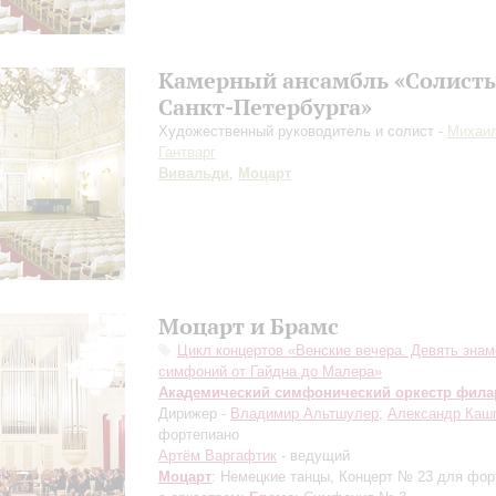
Камерный ансамбль «Солист
Санкт-Петербурга»
Художественный руководитель и солист -
Михаи
Гантварг
Вивальди
,
Моцарт
Моцарт и Брамс
Цикл концертов «Венские вечера. Девять зна
симфоний от Гайдна до Малера»
Академический симфонический оркестр фил
Дирижер -
Владимир Альтшулер
;
Александр Каш
фортепиано
Артём Варгафтик
- ведущий
Моцарт
: Немецкие танцы, Концерт № 23 для фор