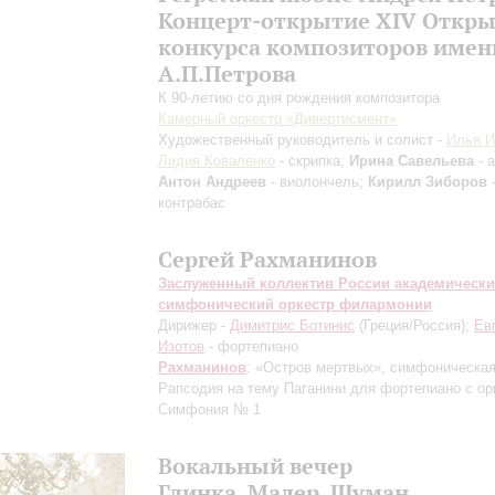
Концерт-открытие XIV Откры
конкурса композиторов имен
А.П.Петрова
К 90-летию со дня рождения композитора
Камерный оркестр «Дивертисмент»
Художественный руководитель и солист -
Илья 
Лидия Коваленко
- скрипка;
Ирина Савельева
- а
Антон Андреев
- виолончель;
Кирилл Зиборов
контрабас
Сергей Рахманинов
Заслуженный коллектив России академическ
симфонический оркестр филармонии
Дирижер -
Димитрис Ботинис
(Греция/Россия);
Ев
Изотов
- фортепиано
Рахманинов
: «Остров мертвых», симфоническая
Рапсодия на тему Паганини для фортепиано с ор
Симфония № 1
Вокальный вечер
Глинка, Малер, Шуман