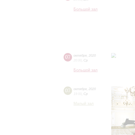
Большой зал
07
октября
,
2020
20:00
,
Ср
Большой зал
07
октября
,
2020
19:00
,
Ср
Малый зал