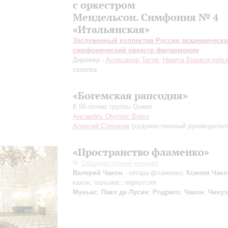
с оркестром
Мендельсон. Симфония № 4
«Итальянская»
Заслуженный коллектив России академическ
симфонический оркестр филармонии
Дирижер -
Александр Титов
;
Никита Борисоглебс
скрипка
«Богемская рапсодия»
К 50-летию группы Queen
Ансамбль Olympic Brass
Алексей Степанов
(художественный руководител
«Пространство фламенко»
Общедоступный концерт
Валерий Чакон
- гитара фламенко;
Ксения Чако
кахон, пальмас, перкуссия
Муньес
;
Пако де Лусия
;
Родриго
;
Чакон
;
Чикуэ