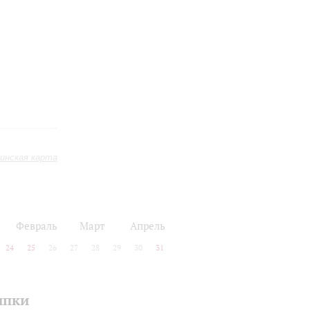
инская карта
Февраль
Март
Апрель
24
25
26
27
28
29
30
31
ипки