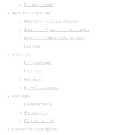
Ресторан и кафе
Фестивали и гастроли
Фестиваль «Площадь Искусств»
Фестиваль «Музыкальная коллекция»
Фестиваль «Барокко в белую ночь»
Гастроли
СМИ о нас
Все публикации
Рецензии
Интервью
Время Шостаковича
Партнеры
Наши партнеры
Фотогалерея
Стать партнером
Просветительские проекты