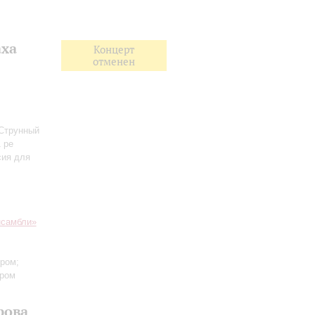
аха
Концерт
отменен
 Струнный
 ре
сия для
нсамбли»
тром;
тром
рова