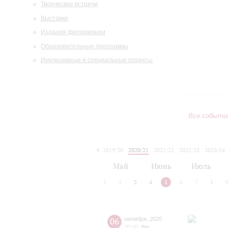
Творческие встречи
Выставки
Издания филармонии
Образовательные программы
Инклюзивные и специальные проекты
Все событи
2019/20
2020/21
2021/22
2022/23
2023/24
2024/25
2025/26
2026/27
Май
Июнь
Июль
1
2
3
4
5
6
7
8
06
октября
,
2020
20:00
,
Вт