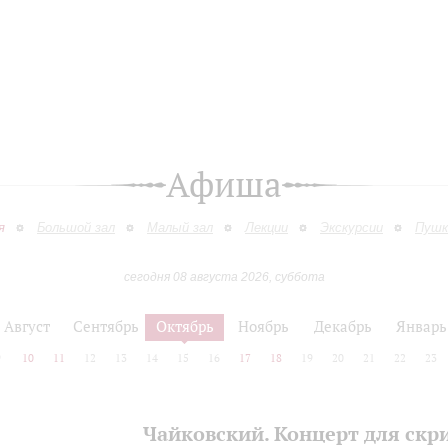
Афиша
я
Большой зал
Малый зал
Лекции
Экскурсии
Пушк
сегодня 08 августа 2026, суббота
Август
Сентябрь
Октябрь
Ноябрь
Декабрь
Январь
9
10
11
12
13
14
15
16
17
18
19
20
21
22
23
Чайковский. Концерт для скр