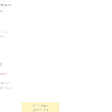
того
и
Иофф
;
льт;
-
ий
гений
 поэма,
кестром,
Концерт
отменен