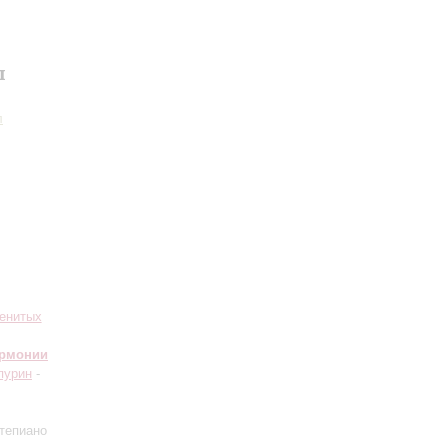
ы
л
менитых
армонии
пурин
-
тепиано