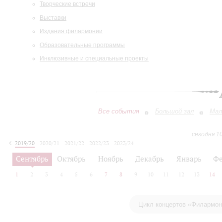
Творческие встречи
Выставки
Издания филармонии
Образовательные программы
Инклюзивные и специальные проекты
Все события
Большой зал
Мал
сегодня 1
2019/20
2020/21
2021/22
2022/23
2023/24
2024/25
2025/26
2026/27
Сентябрь
Октябрь
Ноябрь
Декабрь
Январь
Фе
1
2
3
4
5
6
7
8
9
10
11
12
13
14
Цикл концертов «Филармони