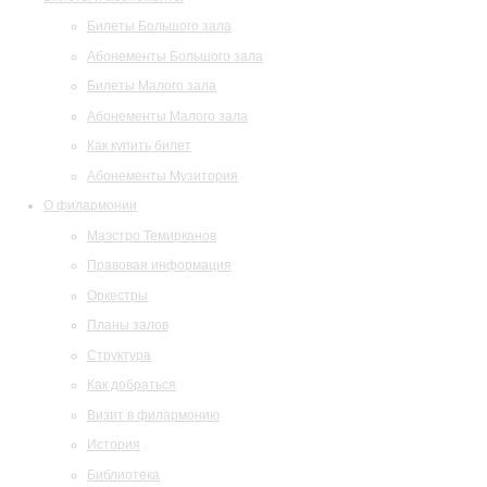
Билеты Большого зала
Абонементы Большого зала
Билеты Малого зала
Абонементы Малого зала
Как купить билет
Абонементы Музитория
О филармонии
Маэстро Темирканов
Правовая информация
Оркестры
Планы залов
Структура
Как добраться
Визит в филармонию
История
Библиотека