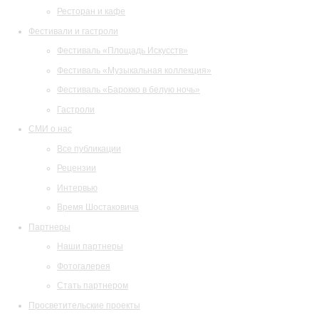
Ресторан и кафе
Фестивали и гастроли
Фестиваль «Площадь Искусств»
Фестиваль «Музыкальная коллекция»
Фестиваль «Барокко в белую ночь»
Гастроли
СМИ о нас
Все публикации
Рецензии
Интервью
Время Шостаковича
Партнеры
Наши партнеры
Фотогалерея
Стать партнером
Просветительские проекты