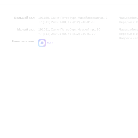
Большой зал:
191186, Санкт-Петербург, Михайловская ул., 2
Часы работы
+7 (812) 240-01-00, +7 (812) 240-01-80
Перерыв с 1
Малый зал:
191011, Санкт-Петербург, Невский пр., 30
Часы работы
+7 (812) 240-01-00, +7 (812) 240-01-70
Перерыв с 1
Вопросы на
Напишите нам:
MAX