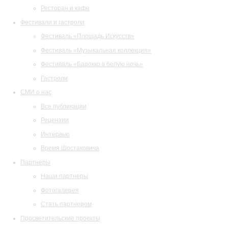
Ресторан и кафе
Фестивали и гастроли
Фестиваль «Площадь Искусств»
Фестиваль «Музыкальная коллекция»
Фестиваль «Барокко в белую ночь»
Гастроли
СМИ о нас
Все публикации
Рецензии
Интервью
Время Шостаковича
Партнеры
Наши партнеры
Фотогалерея
Стать партнером
Просветительские проекты