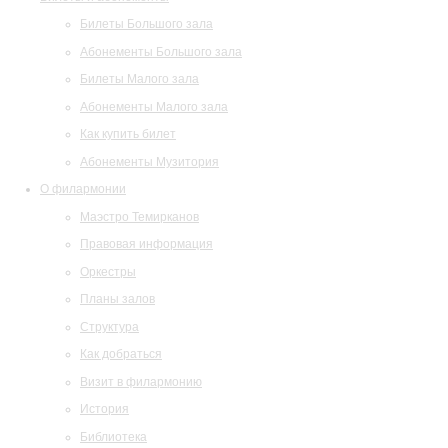
Билеты Большого зала
Абонементы Большого зала
Билеты Малого зала
Абонементы Малого зала
Как купить билет
Абонементы Музитория
О филармонии
Маэстро Темирканов
Правовая информация
Оркестры
Планы залов
Структура
Как добраться
Визит в филармонию
История
Библиотека