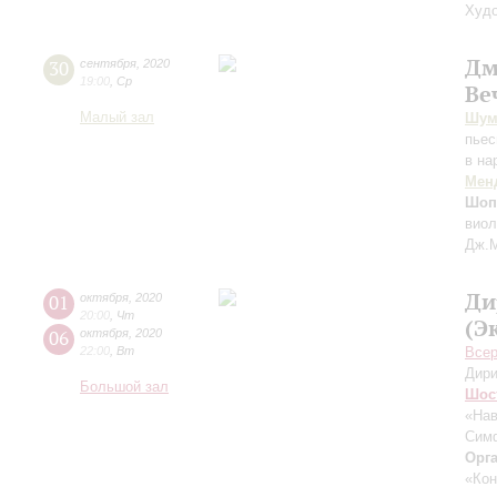
Худо
Дм
30
сентября
,
2020
19:00
,
Ср
Ве
Малый зал
Шум
пьес
в на
Мен
Шоп
виол
Дж.М
Ди
01
октября
,
2020
20:00
,
Чт
(Э
06
октября
,
2020
22:00
,
Вт
Всер
Дири
Большой зал
Шос
«На
Симф
Орг
«Кон