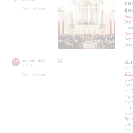
си
фи
Большой зал
Ака
Дири
- ви
Чай
Вари
Сим
Ал
27
сентября
,
2020
20:00
,
Вс
О
И.С.
Большой зал
фант
Бога
ich”
Магн
фуга
tut 
блаж
Бра
(«Ро
mich