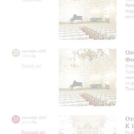
Орг
подд
насл
Ол
23
сентября
,
2020
19:00
,
Ср
Фо
Малый зал
Откр
Чай
хара
со д
Пара
От
25
сентября
,
2020
20:00
,
Пт
К 
Большой зал
Ко д