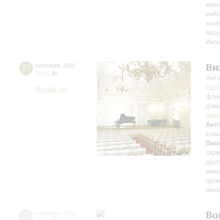
конч
verl
конч
lass
Интр
Ви
27
сентября
,
2020
19:00
,
Вс
Анса
Над
Малый зал
флей
д'ам
Конс
Ант
клав
Вив
скри
двух
мажо
орга
мино
Во
28
сентября
,
2020