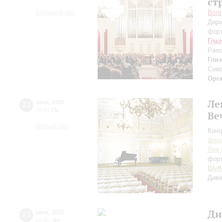
ст
Большой зал
Волг
Дири
форт
Глаз
Рапс
Гли
Сим
Орг
Ле
22
июня
,
2020
19:00
,
Пн
Ве
Малый зал
Конц
фила
Лев 
фор
Шуб
Диве
Ди
25
июня
,
2020
20:00
,
Чт