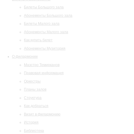
Билеты Большого зала
Абонементы Большого зала
Билеты Малого зала
Абонементы Малого зала
Как купить билет
Абонементы Музитория
О филармонии
Маэстро Темирканов
Правовая информация
Оркестры
Планы залов
Структура
Как добраться
Визит в филармонию
История
Библиотека