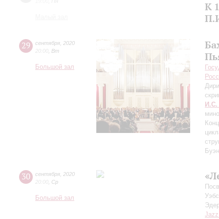
19:00
,
Пн
К 
П.
Малый зал
Ба
29
сентября
,
2020
20:00
,
Вт
Пь
Большой зал
Госу
Росс
Дири
скри
И.С.
мино
Конц
цикл
стру
Буэн
«Л
30
сентября
,
2020
20:00
,
Ср
Посв
Уэбс
Большой зал
Эдер
Jazz