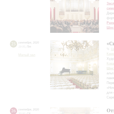
Зас
сим
Дири
фор
Рах
Шос
«С
25
сентября
,
2020
19:00
,
Пт
Ц
Каме
Малый зал
Худо
Кова
Шос
альт
памя
Перв
«Ноч
для 
Сере
От
26
сентября
,
2020
20:00
,
Сб