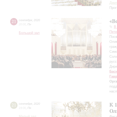
Дми
Прог
«В
21
сентября
,
2020
20:00
,
Пн
В
Пете
Большой зал
Посв
Олим
граж
Симф
Соли
русс
Дири
Бас
Гав
Орг
подд
насл
К 
21
сентября
,
2020
19:00
,
Пн
Ол
Малый зал
Фест