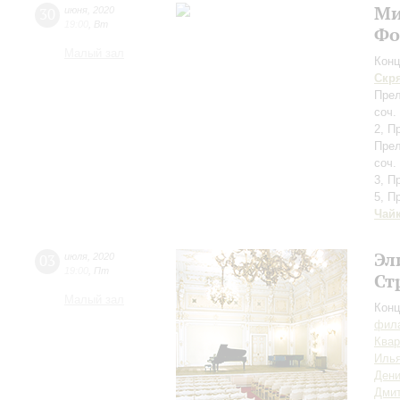
Ми
30
июня
,
2020
19:00
,
Вт
Фо
Малый зал
Конц
Скр
Прел
соч.
2, П
Прел
соч.
3, П
5, П
Чай
Эл
03
июля
,
2020
19:00
,
Пт
Ст
Малый зал
Конц
фила
Квар
Илья
Дени
Дмит