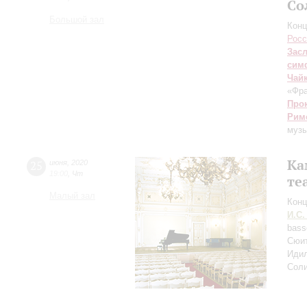
Со
Большой зал
Конц
Росс
Зас
сим
Чай
«Фра
Про
Рим
музы
Ка
25
июня
,
2020
19:00
,
Чт
те
Малый зал
Конц
И.С.
bass
Сюит
Идил
Соли