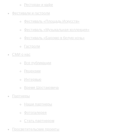
Ресторан и кафе
Фестивали и гастроли
Фестиваль «Площадь Искусств»
Фестиваль «Музыкальная коллекция»
Фестиваль «Барокко в белую ночь»
Гастроли
СМИ о нас
Все публикации
Рецензии
Интервью
Время Шостаковича
Партнеры
Наши партнеры
Фотогалерея
Стать партнером
Просветительские проекты