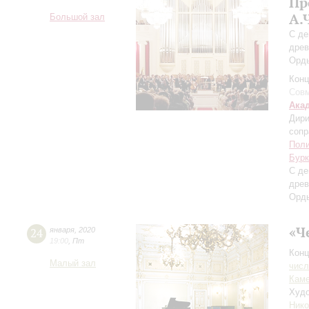
Пр
А.
Большой зал
С де
древ
Орды
Конц
Совм
Ака
Дири
сопр
Пол
Бурк
С де
древ
Орды
«Ч
24
января
,
2020
19:00
,
Пт
Конц
Малый зал
числ
Каме
Худо
Ник