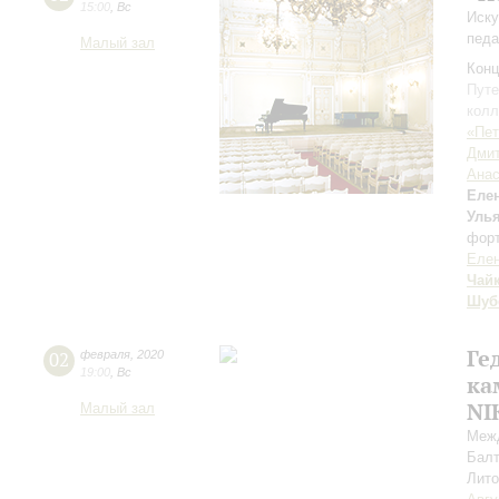
15:00
,
Вс
Иску
педа
Малый зал
Конц
Путе
колл
«Пет
Дмит
Анас
Еле
Улья
форт
Елен
Чай
Шуб
Ге
02
февраля
,
2020
19:00
,
Вс
ка
NI
Малый зал
Меж
Балт
Лито