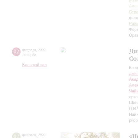
Кор
Але
Стр
фор
Рах
Форт
Орг
Ди
02
февраля
,
2020
20:00
,
Вс
Со
Большой зал
Конц
джи
Ака
Але
Чай
орке
Шап
П.И.
Най
рисо
«П
02
февраля
,
2020