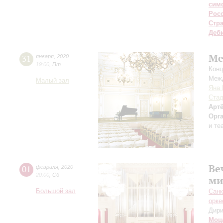
сим
Рос
Стр
Деб
Ме
31
января
,
2020
19:00
,
Пт
Конц
Межд
Малый зал
Яна 
Ста
Арт
Орг
и те
Ве
01
февраля
,
2020
20:00
,
Сб
ми
Большой зал
Санк
орке
Дири
Моц