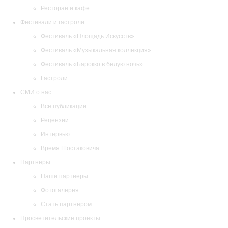
Ресторан и кафе
Фестивали и гастроли
Фестиваль «Площадь Искусств»
Фестиваль «Музыкальная коллекция»
Фестиваль «Барокко в белую ночь»
Гастроли
СМИ о нас
Все публикации
Рецензии
Интервью
Время Шостаковича
Партнеры
Наши партнеры
Фотогалерея
Стать партнером
Просветительские проекты