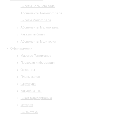
Билеты Большого зала
Абонементы Большого зала
Билеты Малого зала
Абонементы Малого зала
Как купить билет
Абонементы Музитория
О филармонии
Маэстро Темирканов
Правовая информация
Оркестры
Планы залов
Структура
Как добраться
Визит в филармонию
История
Библиотека