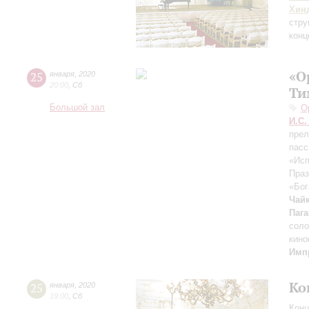
Хин
стру
конц
«О
25
января
,
2020
20:00
,
Сб
Ти
Большой зал
О
И.С.
пре
пасс
«Исп
Праз
«Бог
Чай
Паг
соло
кино
Имп
Ко
25
января
,
2020
19:00
,
Сб
Конц