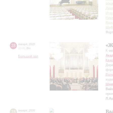
обще
Дмит
Игор
Ники
Ярос
Шуб
Форт
«Ж
28
января
,
2020
20:00
,
Вт
К ме
Ака
Большой зал
Квар
Дири
фор
Вале
худо
Шни
Вай
орке
Л.А
Ва
28
января
,
2020