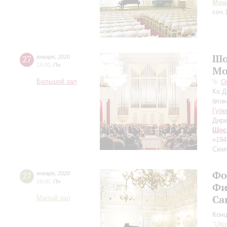
Моц
соч.
Шо
27
января
,
2020
19:00
,
Пн
Мо
Большой зал
О
Ко Д
бло
Губе
Дири
Шос
«194
Сюит
Фо
27
января
,
2020
19:00
,
Пн
Фи
Са
Малый зал
Конц
"Ult