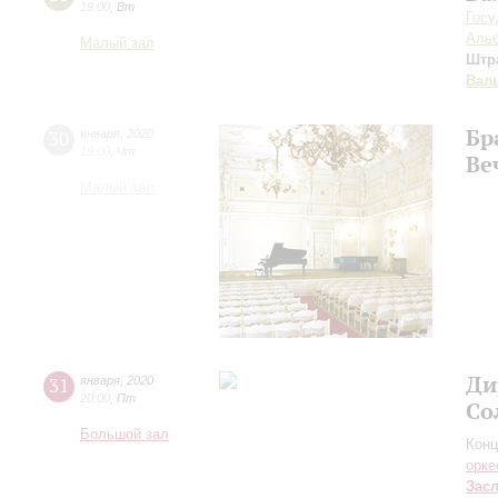
19:00
,
Вт
Госу
Альб
Малый зал
Штр
Вал
Бр
30
января
,
2020
19:00
,
Чт
Ве
Малый зал
Ди
31
января
,
2020
20:00
,
Пт
Со
Большой зал
Конц
орке
Зас