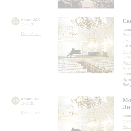
Ск
26
января
,
2020
15:00
,
Вс
Конц
Малый зал
Днев
школ
«Чиж
Алек
Оле
Дани
Алек
фор
Ири
Лаб
Мо
26
января
,
2020
19:00
,
Вс
Ли
Малый зал
Конц
форт
Евге