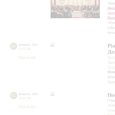
Увер
Дво
Зуп
Вал
«Кон
(«До
поль
Pi
01
февраля
,
2020
14:00
,
Сб
Де
Малый зал
Форт
Ирин
Ольг
Юли
фор
Хол
Но
01
февраля
,
2020
19:00
,
Сб
Откр
«Сол
Малый зал
Алек