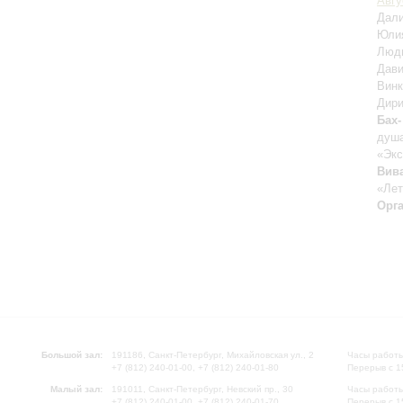
Авгу
Дал
Юли
Люд
Дав
Вин
Дири
Бах-
душа
«Экс
Вив
«Лет
Орг
Большой зал:
191186, Санкт-Петербург, Михайловская ул., 2
Часы работы
+7 (812) 240-01-00, +7 (812) 240-01-80
Перерыв с 1
Малый зал:
191011, Санкт-Петербург, Невский пр., 30
Часы работы
+7 (812) 240-01-00, +7 (812) 240-01-70
Перерыв с 1