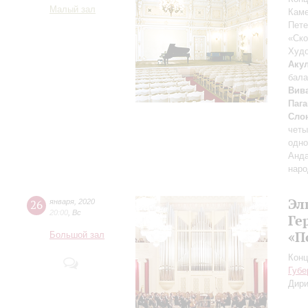
Малый зал
Каме
Пете
«Ск
Худо
Аку
бала
Вив
Паг
Сло
четы
одно
Анда
наро
Эл
26
января
,
2020
20:00
,
Вс
Ге
«П
Большой зал
Конц
Губе
Дири