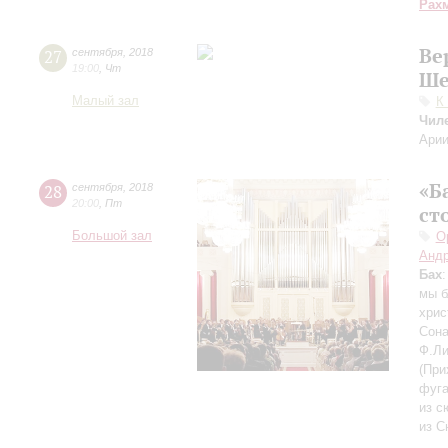
Рах
Ве
27
сентября
,
2018
19:00
,
Чт
Ше
Малый зал
К
Чил
Арии
«Б
28
сентября
,
2018
20:00
,
Пт
ст
Большой зал
О
Андр
Бах
мы б
хрис
Сона
Ф.Ли
(При
фуга
из с
из С