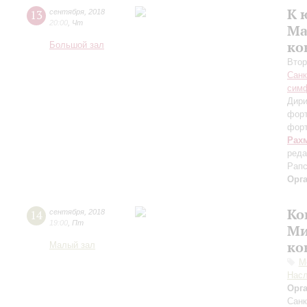
К 
13
сентября
,
2018
20:00
,
Чт
Ма
ко
Большой зал
Втор
Санк
симф
Дири
фор
фор
Рах
реда
Рапс
Орг
Ко
14
сентября
,
2018
19:00
,
Пт
Ми
ко
Малый зал
М
Нас
Орг
Санк