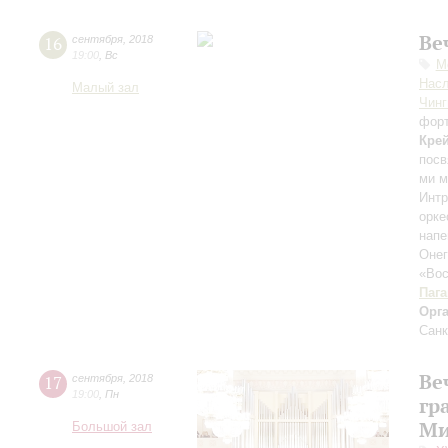
Ве
16
сентября
,
2018
19:00
,
Вс
М
Нас
Малый зал
Чинг
фор
Кре
посв
ми 
Интр
орк
нап
Оне
«Вос
Паг
Орг
Санк
Ве
17
сентября
,
2018
19:00
,
Пн
гр
Ми
Большой зал