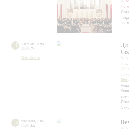
X
Пете
Орг
подд
насл
Ди
17
сентября
,
2018
19:00
,
Пн
Со
Малый зал
М
Нас
Санк
симф
Моц
Ронд
Конц
врем
Орг
Санк
Ве
18
сентября
,
2018
19:00
,
Вт
М