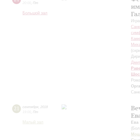
20:00
,
Пт
им
Га
Большой зал
Игра
Санк
симф
Каме
Миха
(скр
Дири
Дмит
Рав
Шос
Рома
Орг
Санк
Ве
21
сентября
,
2018
19:00
,
Пт
Ев
Малый зал
Ева
(Бол
Моц