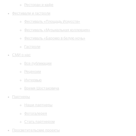
Ресторан и кафе
Фестивали и гастроли
Фестиваль «Площадь Искусств»
Фестиваль «Музыкальная коллекция»
Фестиваль «Барокко в белую ночь»
Гастроли
СМИ о нас
Все публикации
Рецензии
Интервью
Время Шостаковича
Партнеры
Наши партнеры
Фотогалерея
Стать партнером
Просветительские проекты