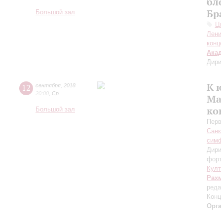
бл
Бр
Большой зал
Ц
Лени
конц
Ака
Дири
К 
12
сентября
,
2018
20:00
,
Ср
Ма
ко
Большой зал
Перв
Санк
симф
Дири
фор
Кул
Рах
реда
Конц
Орг