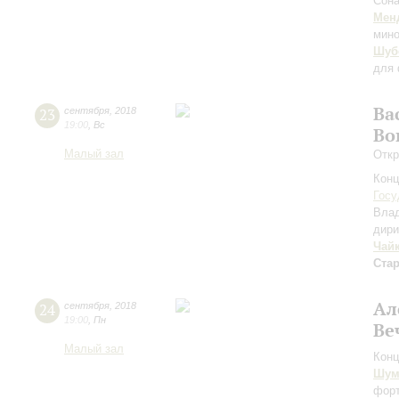
Сона
Мен
мино
Шуб
для 
Ва
23
сентября
,
2018
19:00
,
Вс
Во
Малый зал
Откр
Конц
Госу
Вла
дири
Чай
Ста
Ал
24
сентября
,
2018
19:00
,
Пн
Ве
Малый зал
Конц
Шум
форт