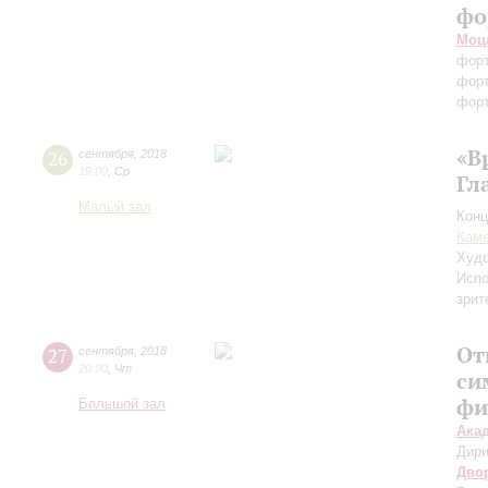
фо
Моц
фор
фор
форт
«В
26
сентября
,
2018
19:00
,
Ср
Гл
Малый зал
Конц
Каме
Худо
Испо
зрит
От
27
сентября
,
2018
20:00
,
Чт
си
фи
Большой зал
Ака
Дири
Дво