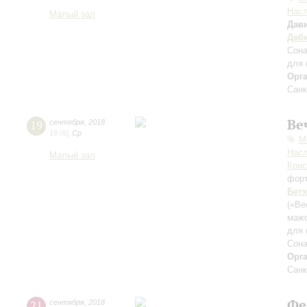
Нас
Малый зал
Дав
Деб
Сона
для 
Орг
Санк
Ве
19
сентября
,
2018
19:00
,
Ср
М
Нас
Малый зал
Крис
фор
Бет
(«Ве
маж
для 
Сона
Орг
Санк
Фе
21
сентября
,
2018