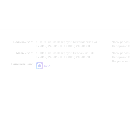
Большой зал:
191186, Санкт-Петербург, Михайловская ул., 2
Часы работы
+7 (812) 240-01-00, +7 (812) 240-01-80
Перерыв с 1
Малый зал:
191011, Санкт-Петербург, Невский пр., 30
Часы работы
+7 (812) 240-01-00, +7 (812) 240-01-70
Перерыв с 1
Вопросы на
Напишите нам:
MAX