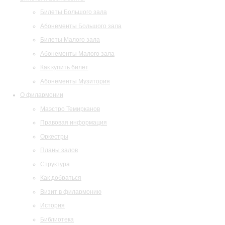
Билеты Большого зала
Абонементы Большого зала
Билеты Малого зала
Абонементы Малого зала
Как купить билет
Абонементы Музитория
О филармонии
Маэстро Темирканов
Правовая информация
Оркестры
Планы залов
Структура
Как добраться
Визит в филармонию
История
Библиотека