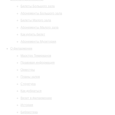
Билеты Большого зала
Абонементы Большого зала
Билеты Малого зала
Абонементы Малого зала
Как купить билет
Абонементы Музитория
О филармонии
Маэстро Темирканов
Правовая информация
Оркестры
Планы залов
Структура
Как добраться
Визит в филармонию
История
Библиотека