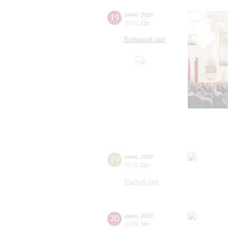
19
июня
,
2019
20:00
,
Ср
Большой зал
19
июня
,
2019
12:00
,
Ср
Малый зал
20
июня
,
2019
20:00
,
Чт