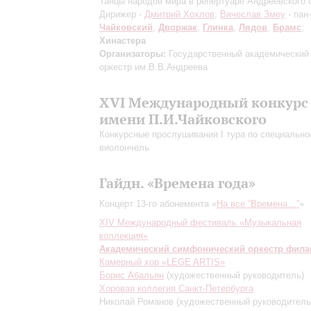
Танцы народов мира в репертуаре Андреевского 
Дирижер -
Дмитрий Хохлов
;
Вячеслав Змеу
- пан
Чайковский
,
Дворжак
,
Глинка
,
Лядов
,
Брамс
;
Хинастера
Организаторы:
Государственный академический
оркестр им.В.В.Андреева
XVI Международный конкурс
имени П.И.Чайковского
Конкурсные прослушивания I тура по специально
виолончель
Гайдн. «Времена года»
Концерт 13-го абонемента «
На все “Времена…”
»
XIV Международный фестиваль «Музыкальная
коллекция»
Академический симфонический оркестр фил
Камерный хор «LEGE ARTIS»
Борис Абальян
(художественный руководитель)
Хоровая коллегия Санкт-Петербурга
Николай Романов
(художественный руководитель