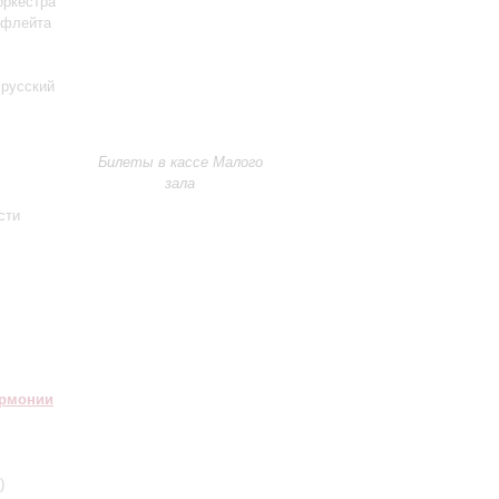
оркестра
-флейта
 русский
Билеты в кассе Малого
зала
сти
армонии
)