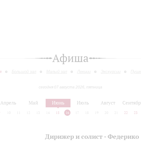
Афиша
я
Большой зал
Малый зал
Лекции
Экскурсии
Пушк
сегодня 07 августа 2026, пятница
Апрель
Май
Июнь
Июль
Август
Сентябр
9
10
11
12
13
14
15
16
17
18
19
20
21
22
23
Дирижер и солист - Федерико