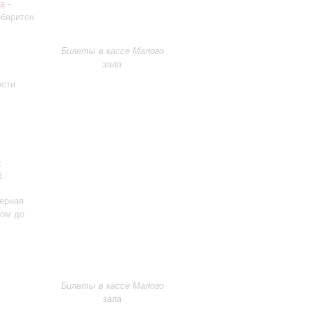
а
-
-баритон
Билеты в кассе Малого
зала
ости
»
л
мерная
ром до
Билеты в кассе Малого
зала