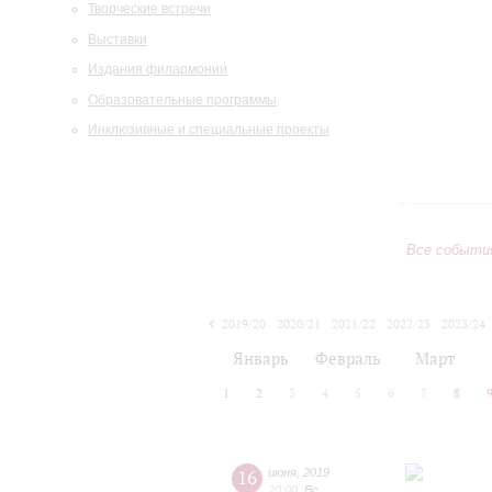
Творческие встречи
Выставки
Издания филармонии
Образовательные программы
Инклюзивные и специальные проекты
Все событи
2019/20
2020/21
2021/22
2022/23
2023/24
2024/25
2025/26
2026/27
Январь
Февраль
Март
1
2
3
4
5
6
7
8
16
июня
,
2019
20:00
,
Вс