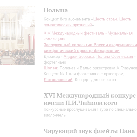
Польша
Концерт 8-го абонемента «
Шесть стран. Шесть
романтических признаний
»
XIV Международный фестиваль «Музыкальная
коллекция»
Заслуженный коллектив России академическ
симфонический оркестр филармонии
Дирижер -
Андрей Борейко
;
Полина Осетинская
-
фортепиано
Шопен
: Полонез и Вальс
оркестровка А.Глазуно
Концерт № 1 для фортепиано с оркестром;
Лютославский
: Концерт для оркестра
XVI Международный конкурс
имени П.И.Чайковского
Конкурсные прослушивания I тура по специально
виолончель
Чарующий звук флейты Пана