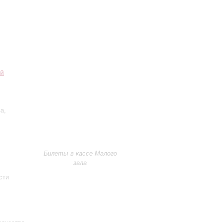
ий
ва
,
Билеты в кассе Малого
зала
сти