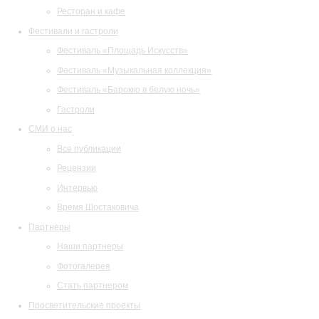
Ресторан и кафе
Фестивали и гастроли
Фестиваль «Площадь Искусств»
Фестиваль «Музыкальная коллекция»
Фестиваль «Барокко в белую ночь»
Гастроли
СМИ о нас
Все публикации
Рецензии
Интервью
Время Шостаковича
Партнеры
Наши партнеры
Фотогалерея
Стать партнером
Просветительские проекты