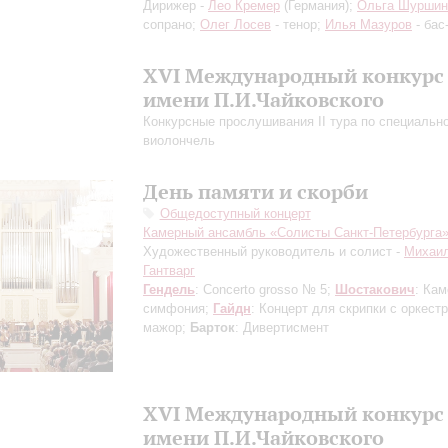
Дирижер -
Лео Кремер
(Германия);
Ольга Шуршин
сопрано;
Олег Лосев
- тенор;
Илья Мазуров
- бас
XVI Международный конкурс
имени П.И.Чайковского
Конкурсные прослушивания II тура по специальн
виолончель
День памяти и скорби
Общедоступный концерт
Камерный ансамбль «Солисты Санкт-Петербурга
Художественный руководитель и солист -
Михаи
Гантварг
Гендель
: Concerto grosso № 5;
Шостакович
: Ка
симфония;
Гайдн
: Концерт для скрипки с оркест
мажор;
Барток
: Дивертисмент
XVI Международный конкурс
имени П.И.Чайковского