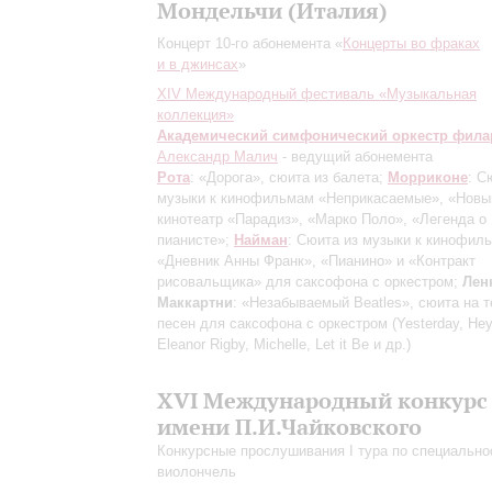
Мондельчи (Италия)
Концерт 10-го абонемента «
Концерты во фраках
и в джинсах
»
XIV Международный фестиваль «Музыкальная
коллекция»
Академический симфонический оркестр фил
Александр Малич
- ведущий абонемента
Рота
: «Дорога», сюита из балета;
Морриконе
: С
музыки к кинофильмам «Неприкасаемые», «Новы
кинотеатр «Парадиз», «Марко Поло», «Легенда о
пианисте»;
Найман
: Сюита из музыки к кинофил
«Дневник Анны Франк», «Пианино» и «Контракт
рисовальщика» для саксофона с оркестром;
Лен
Маккартни
: «Незабываемый Beatles», сюита на 
песен для саксофона с оркестром (Yesterday, Hey
Eleanor Rigby, Michelle, Let it Be и др.)
XVI Международный конкурс
имени П.И.Чайковского
Конкурсные прослушивания I тура по специально
виолончель