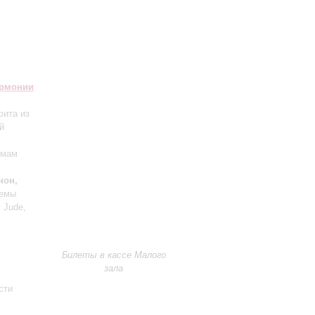
армонии
юита из
й
ьмам
нон,
темы
 Jude,
Билеты в кассе Малого
зала
сти