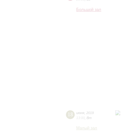
Большой зал
18
июня
,
2019
13:00
,
Вт
Малый зал