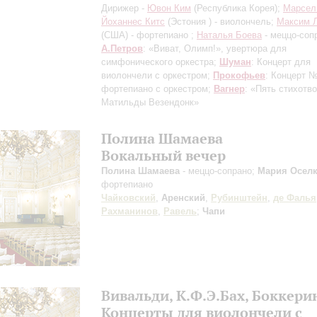
Дирижер -
Ювон Ким
(Республика Корея);
Марсел
Йоханнес Китс
(Эстония ) - виолончель;
Максим 
(США) - фортепиано ;
Наталья Боева
- меццо-соп
А.Петров
: «Виват, Олимп!», увертюра для
симфонического оркестра;
Шуман
: Концерт для
виолончели с оркестром;
Прокофьев
: Концерт 
фортепиано с оркестром;
Вагнер
: «Пять стихотв
Матильды Везендонк»
Полина Шамаева
Вокальный вечер
Полина Шамаева
- меццо-сопрано;
Мария Осел
фортепиано
Чайковский
,
Аренский
,
Рубинштейн
,
де Фалья
Рахманинов
,
Равель
;
Чапи
Вивальди, К.Ф.Э.Бах, Боккери
Концерты для виолончели с