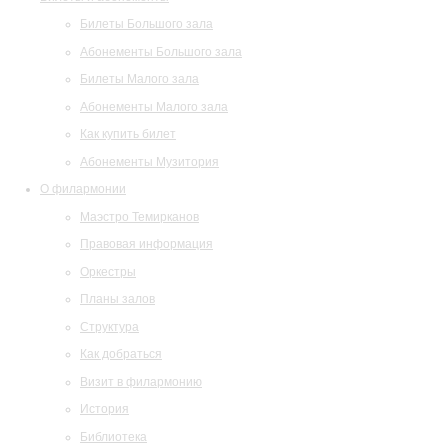
Билеты Большого зала
Абонементы Большого зала
Билеты Малого зала
Абонементы Малого зала
Как купить билет
Абонементы Музитория
О филармонии
Маэстро Темирканов
Правовая информация
Оркестры
Планы залов
Структура
Как добраться
Визит в филармонию
История
Библиотека