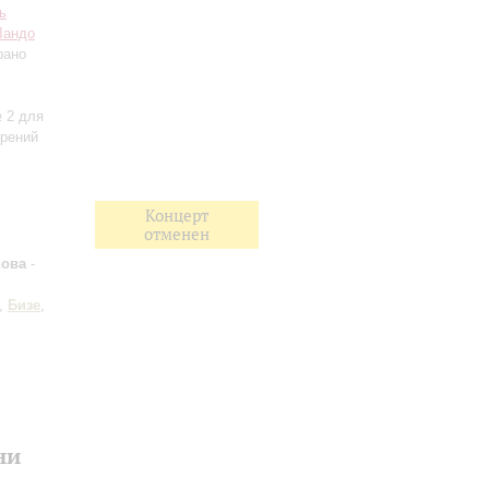
ь
Ландо
рано
№ 2 для
орений
Концерт
отменен
кова
-
,
Бизе
,
ни