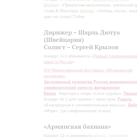
Шуберт
: «Прекрасная мельничиха», вокальный ц
слова В.Мюллера;
Шуман
: «Любовь поэта», вок
цикл на слова Г.Гейне
Дирижер – Шарль Дютуа
(Швейцария)
Солист – Сергей Крылов
Концерт 3-го абонемента «
Первый симфонически
оркестр России
»
XIV Международный фестиваль «Музыкальная
коллекция»
Заслуженный коллектив России академическ
симфонический оркестр филармонии
Верди
: Увертюра к опере «Сила судьбы»;
Паган
Концерт № 1 для скрипки с оркестром;
Равель
:
«Благородные и сентиментальные вальсы»;
Деб
«Море», три симфонических эскиза
«Армянская бахиана»
Концерт 12-го абонемента «
Виват, ансамбль
»