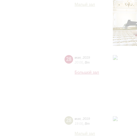
Малый зал
28
мая
,
2019
20:00
,
Вт
Большой зал
28
мая
,
2019
19:00
,
Вт
Малый зал