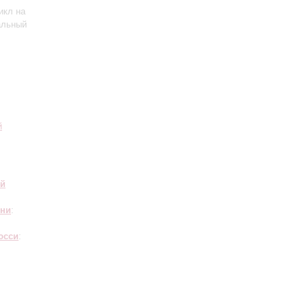
икл на
альный
й
ий
ини
:
юсси
: