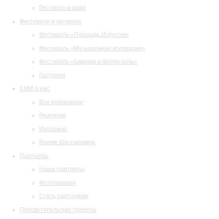
Ресторан и кафе
Фестивали и гастроли
Фестиваль «Площадь Искусств»
Фестиваль «Музыкальная коллекция»
Фестиваль «Барокко в белую ночь»
Гастроли
СМИ о нас
Все публикации
Рецензии
Интервью
Время Шостаковича
Партнеры
Наши партнеры
Фотогалерея
Стать партнером
Просветительские проекты