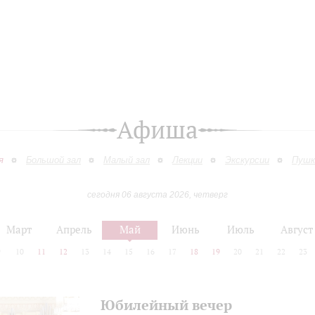
Афиша
я
Большой зал
Малый зал
Лекции
Экскурсии
Пушк
сегодня 06 августа 2026, четверг
Март
Апрель
Май
Июнь
Июль
Август
9
10
11
12
13
14
15
16
17
18
19
20
21
22
23
Юбилейный вечер