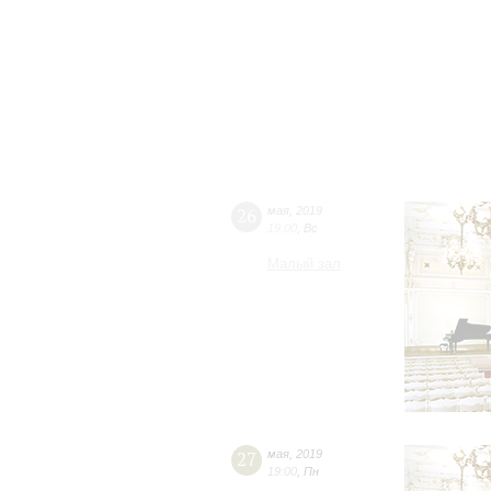
26
мая
,
2019
19:00
,
Вс
Малый зал
27
мая
,
2019
19:00
,
Пн