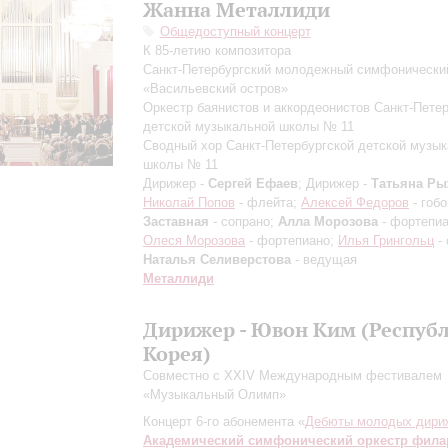
Жанна Металлиди
Общедоступный концерт
К 85-летию композитора
Санкт-Петербургский молодежный симфонически
«Васильевский остров»
Оркестр баянистов и аккордеонистов Санкт-Пете
детской музыкальной школы № 11
Сводный хор Санкт-Петербургской детской музы
школы № 11
Дирижер -
Сергей Ефаев
; Дирижер -
Татьяна Ры
Николай Попов
- флейта;
Алексей Федоров
- гоб
Заставная
- сопрано;
Алла Морозова
- фортепиа
Олеся Морозова
- фортепиано;
Илья Грингольц
- 
Наталья Селиверстова
- ведущая
Металлиди
Дирижер - Ювон Ким (Респуб
Корея)
Совместно с XXIV Международным фестивалем
«Музыкальный Олимп»
Концерт 6-го абонемента «
Дебюты молодых дири
Академический симфонический оркестр фил