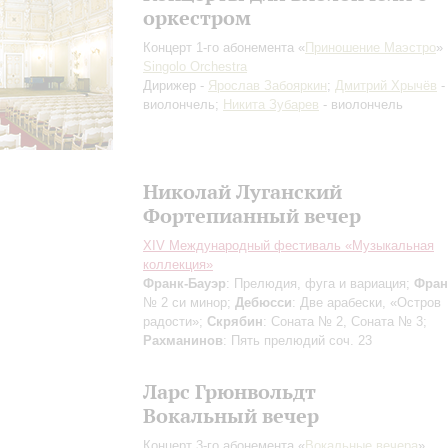
оркестром
Концерт 1-го абонемента «
Приношение Маэстро
»
Singolo Orchestra
Дирижер -
Ярослав Забояркин
;
Дмитрий Хрычёв
-
виолончель;
Никита Зубарев
- виолончель
Николай Луганский
Фортепианный вечер
XIV Международный фестиваль «Музыкальная
коллекция»
Франк-Бауэр
: Прелюдия, фуга и вариация;
Фран
№ 2 си минор;
Дебюсси
: Две арабески, «Остров
радости»;
Скрябин
: Соната № 2, Соната № 3;
Рахманинов
: Пять прелюдий соч. 23
Ларс Грюнвольдт
Вокальный вечер
Концерт 3-го абонемента «
Вокальные вечера
»