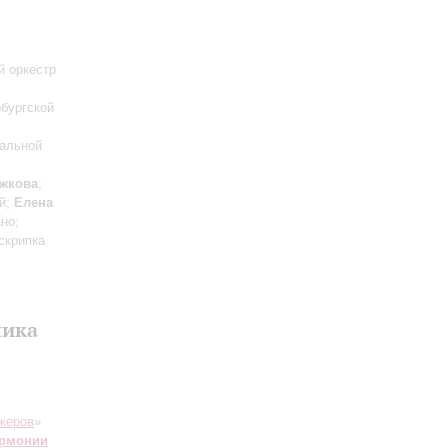
й оркестр
рбургской
кальной
жкова
;
ой;
Елена
но;
скрипка
лика
жеров
»
армонии