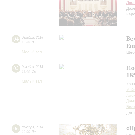
Лео
Джо
нар
Ве
04
декабря
,
2018
19:00
,
Вт
Ев
Малый зал
Шеб
Ио
05
декабря
,
2018
19:00
,
Ср
18
Малый зал
Конц
Майк
Алек
Дан
Бра
для 
«П
06
декабря
,
2018
19:00
,
Чт
Соли