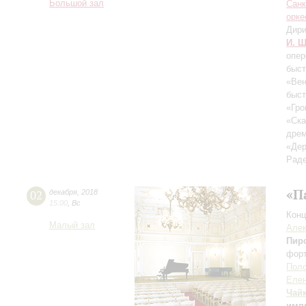
Большой зал
Санк
орке
Дири
И. Ш
опер
быст
«Вен
быст
«Гро
«Ска
дрем
«Дер
Раде
«П
02
декабря
,
2018
15:00
,
Вс
Конц
Малый зал
Алек
Пир
фор
Пол
Елен
Чай
имп