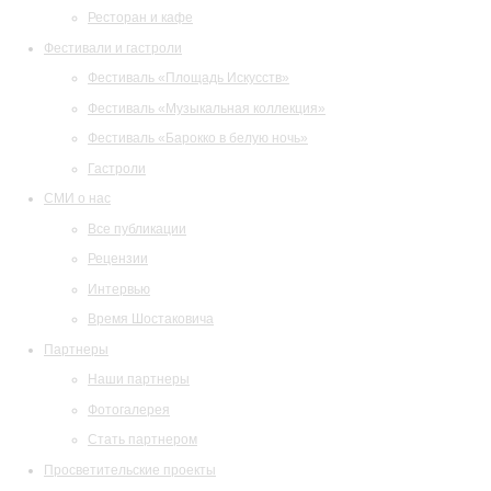
Ресторан и кафе
Фестивали и гастроли
Фестиваль «Площадь Искусств»
Фестиваль «Музыкальная коллекция»
Фестиваль «Барокко в белую ночь»
Гастроли
СМИ о нас
Все публикации
Рецензии
Интервью
Время Шостаковича
Партнеры
Наши партнеры
Фотогалерея
Стать партнером
Просветительские проекты