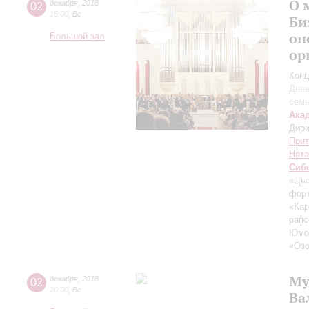
О 
02
декабря
,
2018
15:00
,
Вс
Би
оп
Большой зал
ор
Конц
Днев
сем
Ака
Дири
Прит
Ната
Сиб
«Цыг
фор
«Кар
рапс
Юмо
«Озо
Му
02
декабря
,
2018
20:00
,
Вс
Ва