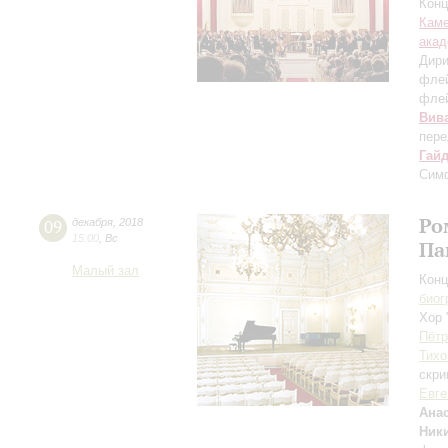
Конц
Каме
акад
Дири
фле
фле
Вив
пере
Гай
Сим
Ро
09
декабря
,
2018
15:00
,
Вс
Па
Малый зал
Конц
биог
Хор 
Пётр
Тихо
скри
Евге
Ана
Ник