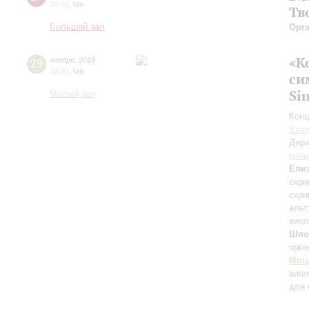
20:00
,
Чт
Тв
Большой зал
Орг
«К
29
ноября
,
2018
19:00
,
Чт
си
Si
Малый зал
Конц
Sing
Дири
мла
Елиз
скри
скри
альт
вио
Шпо
орке
Моц
виол
для 