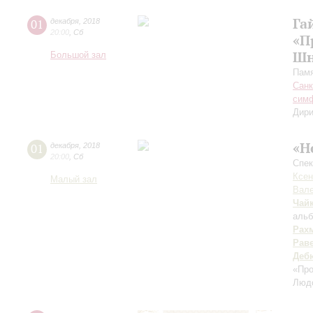
Га
01
декабря
,
2018
20:00
,
Сб
«П
Шн
Большой зал
Памя
Санк
симф
Дири
«Н
01
декабря
,
2018
20:00
,
Сб
Спек
Ксен
Малый зал
Вале
Чай
альб
Рах
Рав
Деб
«Пр
Люд