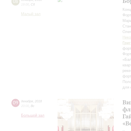
Бо
08
19:00
,
Сб
Конц
Малый зал
Форт
Мар
Ста
Оле
Нико
Григ
форт
Форт
«Ба
квар
реке
форт
Поло
для 
Ви
09
декабря
,
2018
20:00
,
Вс
фл
Га
Большой зал
«В