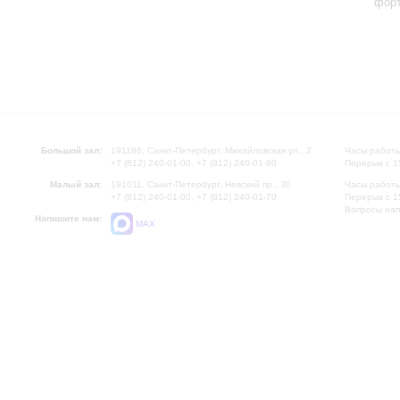
фор
Большой зал:
191186, Санкт-Петербург, Михайловская ул., 2
Часы работы
+7 (812) 240-01-00, +7 (812) 240-01-80
Перерыв с 1
Малый зал:
191011, Санкт-Петербург, Невский пр., 30
Часы работы
+7 (812) 240-01-00, +7 (812) 240-01-70
Перерыв с 1
Вопросы на
Напишите нам:
MAX