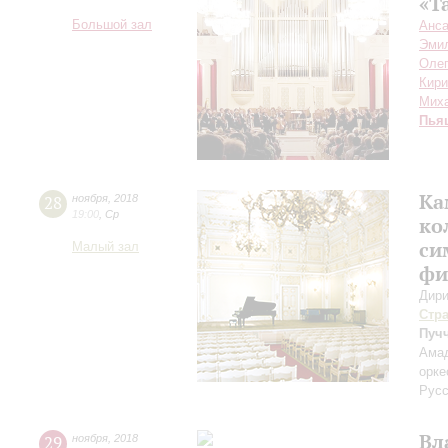
«Т
Большой зал
Анса
Эми
Олег
Кири
Мих
Пья
Ка
28
ноября
,
2018
19:00
,
Ср
ко
си
Малый зал
фи
Дири
Стр
Пуч
Амад
орке
Русс
Вл
29
ноября
,
2018