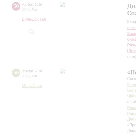
Ди
30
ноября
,
2018
20:00
,
Пт
Со
Большой зал
Конц
орке
Зас
сим
Рах
Шос
сим
«Н
30
ноября
,
2018
20:00
,
Пт
Спек
Ксен
Малый зал
Вале
Чай
альб
Рах
Рав
Деб
«Пр
Люд