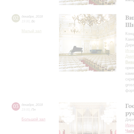
Ви
02
декабря
,
2018
19:00
,
Вс
Шн
Малый зал
Конц
Каме
Дири
Игор
Дми
Вив
орке
каме
скри
gros
форт
Го
03
декабря
,
2018
19:00
,
Пн
ру
Большой зал
Дири
Ирин
Чай