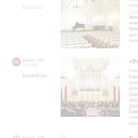
теат
Малый зал
Вас
Арии
ком
Орг
деят
Окса
«У
08
декабря
,
2018
20:00
,
Сб
Конц
Большой зал
Каме
акад
Дири
Мар
Дми
Артё
Гай
Симф
фаго
декабря
,
2018