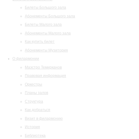
Билеты Большого зала
Абонементы Большого зала
Билеты Малого зала
Абонементы Малого зала
Как купить билет
Абонементы Музитория
О филармонии
Маэстро Темирканов
Правовая информация
Оркестры
Планы залов
Структура
Как добраться
Визит в филармонию
История
Библиотека