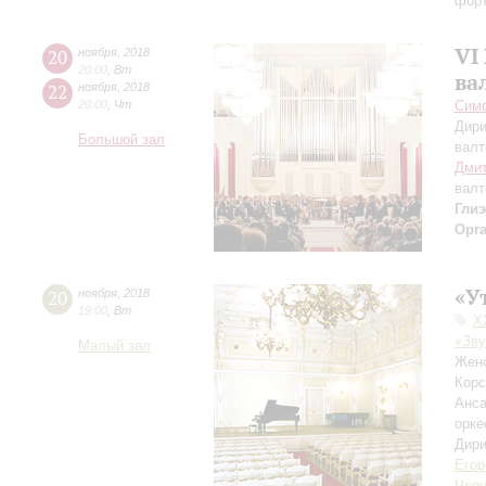
фор
VI
20
ноября
,
2018
20:00
,
Вт
ва
22
ноября
,
2018
20:00
,
Чт
Симф
Дири
Большой зал
валт
Дмит
валт
Гли
Орг
«У
20
ноября
,
2018
19:00
,
Вт
X
«Зву
Малый зал
Женс
Корс
Анса
орке
Дири
Егор
Чепу