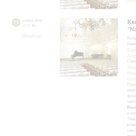
Кв
18
ноября
,
2018
19:00
,
Вс
"N
Малый зал
Конц
Квин
Варв
Алек
Саве
Андр
Илья
Оле
Рав
квин
флей
свет
Вас
и ва
“Nat
клар
секс