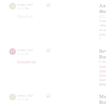
Ал
16
ноября
,
2018
19:00
,
Пт
Фо
Малый зал
И.С.
Сон
«Фев
из ц
маж
7
Ве
17
ноября
,
2018
20:00
,
Сб
Вл
Большой зал
К 55
Санк
орке
Дири
бари
Штр
Мз
17
ноября
,
2018
19:00
,
Сб
Во