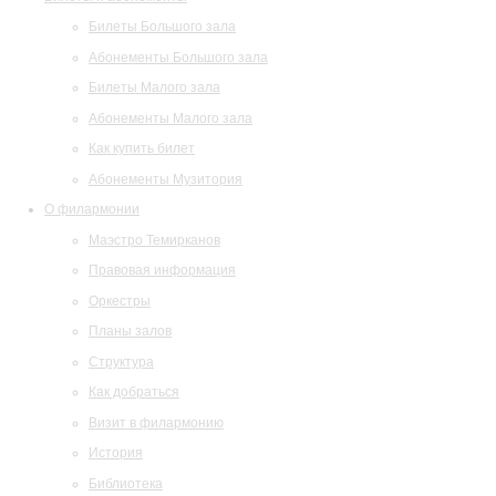
Билеты Большого зала
Абонементы Большого зала
Билеты Малого зала
Абонементы Малого зала
Как купить билет
Абонементы Музитория
О филармонии
Маэстро Темирканов
Правовая информация
Оркестры
Планы залов
Структура
Как добраться
Визит в филармонию
История
Библиотека