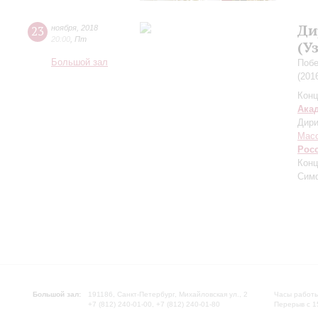
Ди
23
ноября
,
2018
20:00
,
Пт
(У
Большой зал
Побе
(201
Конц
Ака
Дири
Мас
Рос
Конц
Сим
Большой зал:
191186, Санкт-Петербург, Михайловская ул., 2
Часы работы
+7 (812) 240-01-00, +7 (812) 240-01-80
Перерыв с 1