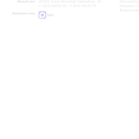
Малый зал:
191011, Санкт-Петербург, Невский пр., 30
Часы работы
+7 (812) 240-01-00, +7 (812) 240-01-70
Перерыв с 1
Вопросы на
Напишите нам:
MAX