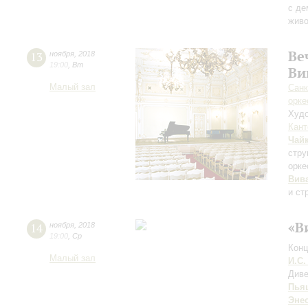
с де
живо
Ве
13
ноября
,
2018
19:00
,
Вт
Ви
Малый зал
Санк
орке
Худо
Кант
Чай
стру
орке
Вив
и ст
«В
14
ноября
,
2018
19:00
,
Ср
Конц
Малый зал
И.С.
Диве
Пья
Эне