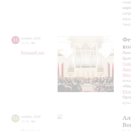
гном
нар
капр
вал
танг
Фе
15
ноября
,
2018
20:00
,
Чт
ко
Большой зал
Лео
Цыг
Горб
Дмит
Мих
вока
«На
Юли
Орг
куль
Ал
15
ноября
,
2018
19:00
,
Чт
Во