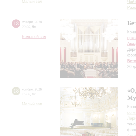
Малый зал
Чай
Рах
Бе
18
ноября
,
2018
20:00
,
Вс
Конц
Большой зал
орке
Ака
Дири
фор
Бет
20 д
«О
18
ноября
,
2018
15:00
,
Вс
Му
Малый зал
Конц
со м
Лари
тено
фор
Алек