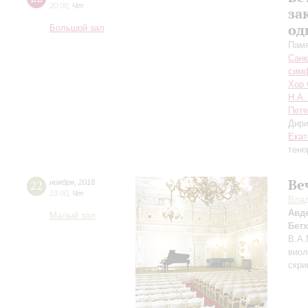
20:00
,
Чт
за
од
Большой зал
Памя
Санк
симф
Хор 
Н.А.
Пете
Дири
Екат
тено
Ве
22
ноября
,
2018
19:00
,
Чт
Влад
Авд
Малый зал
Бет
В.А.
виол
скри