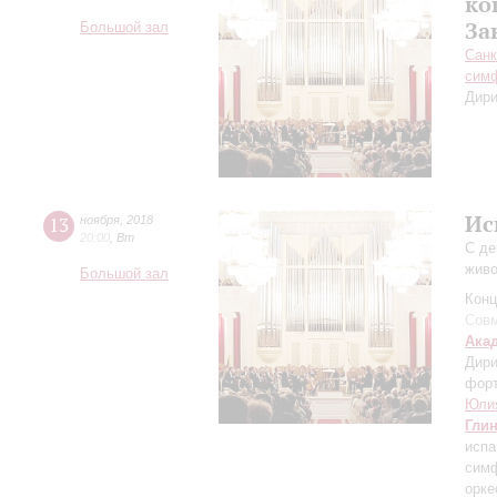
ко
За
Большой зал
Санк
симф
Дири
Ис
13
ноября
,
2018
20:00
,
Вт
С де
живо
Большой зал
Конц
Совм
Ака
Дири
фор
Юли
Гли
испа
симф
орке