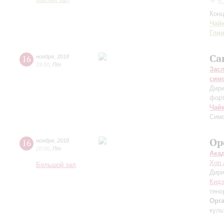
Малый зал
К
Конц
Чай
Гли
Са
16
ноября
,
2018
19:00
,
Пт
Зас
сим
Дири
фор
Чай
Сим
Ор
16
ноября
,
2018
20:00
,
Пт
Ака
Хор 
Большой зал
Дири
Кидз
тено
Орг
куль