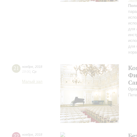
Поп
пара
испо
испо
для 
инст
испо
для 
хора
Ко
21
ноября
,
2018
19:00
,
Ср
Фи
Са
Малый зал
Орг
Пете
Бе
22
ноября
,
2018