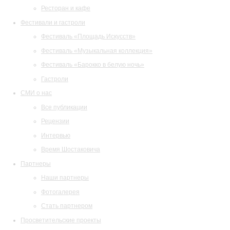
Ресторан и кафе
Фестивали и гастроли
Фестиваль «Площадь Искусств»
Фестиваль «Музыкальная коллекция»
Фестиваль «Барокко в белую ночь»
Гастроли
СМИ о нас
Все публикации
Рецензии
Интервью
Время Шостаковича
Партнеры
Наши партнеры
Фотогалерея
Стать партнером
Просветительские проекты