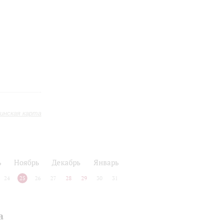
инская карта
ь
Ноябрь
Декабрь
Январь
24
25
26
27
28
29
30
31
а