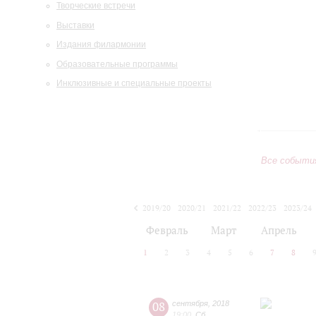
Творческие встречи
Выставки
Издания филармонии
Образовательные программы
Инклюзивные и специальные проекты
Все событи
2019/20
2020/21
2021/22
2022/23
2023/24
2024/25
2025/26
2026/27
Февраль
Март
Апрель
1
2
3
4
5
6
7
8
08
сентября
,
2018
19:00
,
Сб