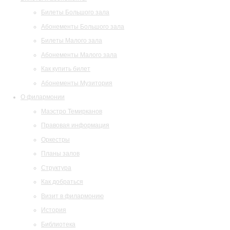
Билеты Большого зала
Абонементы Большого зала
Билеты Малого зала
Абонементы Малого зала
Как купить билет
Абонементы Музитория
О филармонии
Маэстро Темирканов
Правовая информация
Оркестры
Планы залов
Структура
Как добраться
Визит в филармонию
История
Библиотека