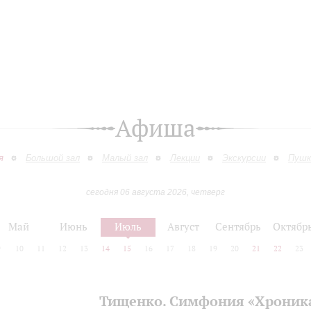
Афиша
я
Большой зал
Малый зал
Лекции
Экскурсии
Пушк
сегодня 06 августа 2026, четверг
Май
Июнь
Июль
Август
Сентябрь
Октябр
9
10
11
12
13
14
15
16
17
18
19
20
21
22
23
Тищенко. Симфония «Хроник