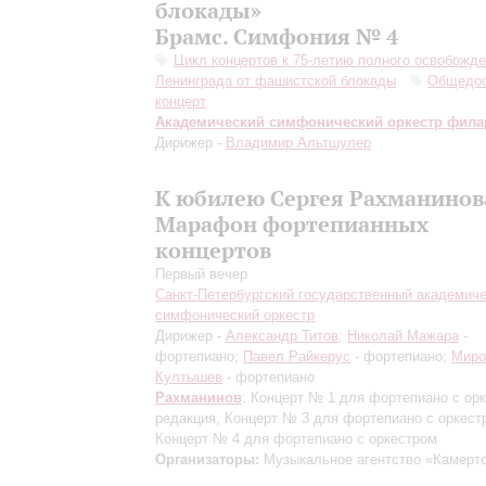
блокады»
Брамс. Симфония № 4
Цикл концертов к 75-летию полного освобожд
Ленинграда от фашистской блокады
Общедо
концерт
Академический симфонический оркестр фил
Дирижер -
Владимир Альтшулер
К юбилею Сергея Рахманинов
Марафон фортепианных
концертов
Первый вечер
Санкт-Петербургский государственный академич
симфонический оркестр
Дирижер -
Александр Титов
;
Николай Мажара
-
фортепиано;
Павел Райкерус
- фортепиано;
Миро
Култышев
- фортепиано
Рахманинов
: Концерт № 1 для фортепиано с ор
редакция
, Концерт № 3 для фортепиано с оркест
Концерт № 4 для фортепиано с оркестром
Организаторы:
Музыкальное агентство «Камерт