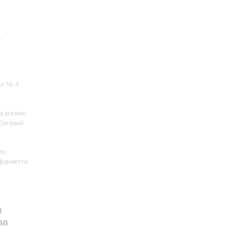
.
ло № 4
ыганские
«Евгений
ло
фониетта
а
ва