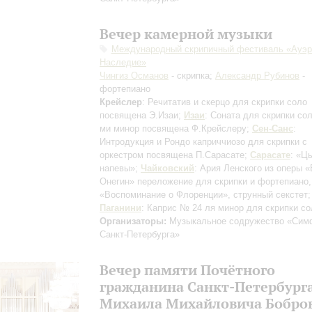
Вечер камерной музыки
Международный скрипичный фестиваль «Ауэр
Наследие»
Чингиз Османов
- скрипка;
Александр Рубинов
-
фортепиано
Крейслер
: Речитатив и скерцо для скрипки соло
посвящена Э.Изаи
;
Изаи
: Соната для скрипки со
ми минор
посвящена Ф.Крейслеру
;
Сен-Санс
:
Интродукция и Рондо каприччиозо для скрипки с
оркестром
посвящена П.Сарасате
;
Сарасате
: «Ц
напевы»;
Чайковский
: Ария Ленского из оперы 
Онегин»
переложение для скрипки и фортепиано
,
«Воспоминание о Флоренции», струнный секстет;
Паганини
: Каприс № 24 ля минор для скрипки со
Организаторы:
Музыкальное содружество «Сим
Санкт-Петербурга»
Вечер памяти Почётного
гражданина Санкт-Петербург
Михаила Михайловича Бобро