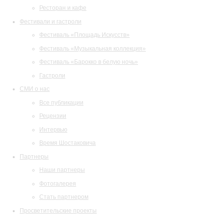
Ресторан и кафе
Фестивали и гастроли
Фестиваль «Площадь Искусств»
Фестиваль «Музыкальная коллекция»
Фестиваль «Барокко в белую ночь»
Гастроли
СМИ о нас
Все публикации
Рецензии
Интервью
Время Шостаковича
Партнеры
Наши партнеры
Фотогалерея
Стать партнером
Просветительские проекты