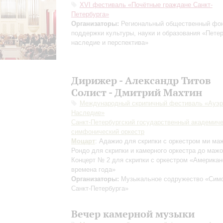
XVI фестиваль «Почётные граждане Санкт-
Петербурга»
Организаторы:
Региональный общественный фо
поддержки культуры, науки и образования «Пете
наследие и перспектива»
Дирижер - Александр Титов
Солист - Дмитрий Махтин
Международный скрипичный фестиваль «Ауэр
Наследие»
Санкт-Петербургский государственный академич
симфонический оркестр
Моцарт
: Адажио для скрипки с оркестром ми ма
Рондо для скрипки и камерного оркестра до маж
Концерт № 2 для скрипки с оркестром «Американ
времена года»
Организаторы:
Музыкальное содружество «Сим
Санкт-Петербурга»
Вечер камерной музыки