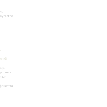
нд
рбургское
.
еский
жор,
ор;
Гласс
:
ские
фониетта