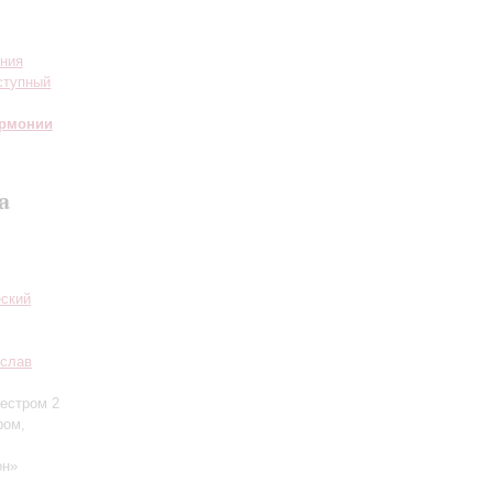
ения
ступный
армонии
а
еский
слав
кестром
2
ром,
он»