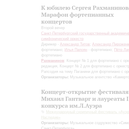
К юбилею Сергея Рахманинов
Марафон фортепианных
концертов
Второй вечер
Санкт-Петербургский государственный академич
симфонический оркестр
Дирижер -
Александр Титов
;
Александр Пирожен
фортепиано;
Илья Папоян
- фортепиано;
Пётр Ла
фортепиано
Рахманинов
: Концерт № 1 для фортепиано с ор
редакция
, Концерт № 2 для фортепиано с оркест
Рапсодия на тему Паганини для фортепиано с ор
Организаторы:
Музыкальное агентство «Камерт
Концерт-открытие фестиваля
Михаил Гантварг и лауреаты I
конкурса им.Л.Ауэра
Международный скрипичный фестиваль «Ауэр
Наследие»
Организаторы:
Музыкальное содружество «Сим
Санкт-Петербурга»