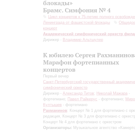
блокады»
Брамс. Симфония № 4
Цикл концертов к 75-летию полного освобожд
Ленинграда от фашистской блокады
Общедо
концерт
Академический симфонический оркестр фил
Дирижер -
Владимир Альтшулер
К юбилею Сергея Рахманинов
Марафон фортепианных
концертов
Первый вечер
Санкт-Петербургский государственный академич
симфонический оркестр
Дирижер -
Александр Титов
;
Николай Мажара
-
фортепиано;
Павел Райкерус
- фортепиано;
Миро
Култышев
- фортепиано
Рахманинов
: Концерт № 1 для фортепиано с ор
редакция
, Концерт № 3 для фортепиано с оркест
Концерт № 4 для фортепиано с оркестром
Организаторы:
Музыкальное агентство «Камерт