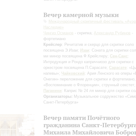
Вечер камерной музыки
Международный скрипичный фестиваль «Ауэр
Наследие»
Чингиз Османов
- скрипка;
Александр Рубинов
-
фортепиано
Крейслер
: Речитатив и скерцо для скрипки соло
посвящена Э.Изаи
;
Изаи
: Соната для скрипки со
ми минор
посвящена Ф.Крейслеру
;
Сен-Санс
:
Интродукция и Рондо каприччиозо для скрипки с
оркестром
посвящена П.Сарасате
;
Сарасате
: «Ц
напевы»;
Чайковский
: Ария Ленского из оперы 
Онегин»
переложение для скрипки и фортепиано
,
«Воспоминание о Флоренции», струнный секстет;
Паганини
: Каприс № 24 ля минор для скрипки со
Организаторы:
Музыкальное содружество «Сим
Санкт-Петербурга»
Вечер памяти Почётного
гражданина Санкт-Петербург
Михаила Михайловича Бобро