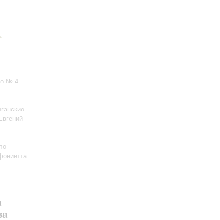
.
ло № 4
ыганские
«Евгений
ло
фониетта
а
ва