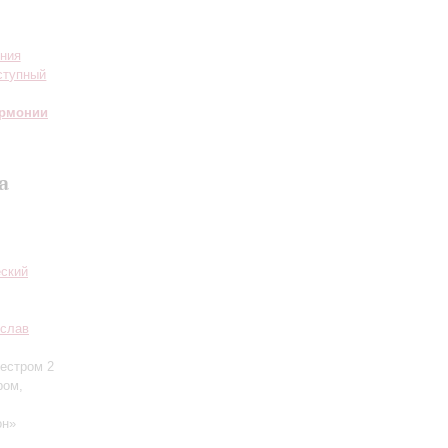
ения
ступный
армонии
а
еский
слав
кестром
2
ром,
он»