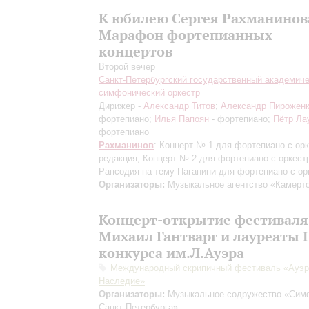
К юбилею Сергея Рахманинов
Марафон фортепианных
концертов
Второй вечер
Санкт-Петербургский государственный академич
симфонический оркестр
Дирижер -
Александр Титов
;
Александр Пирожен
фортепиано;
Илья Папоян
- фортепиано;
Пётр Ла
фортепиано
Рахманинов
: Концерт № 1 для фортепиано с ор
редакция
, Концерт № 2 для фортепиано с оркест
Рапсодия на тему Паганини для фортепиано с ор
Организаторы:
Музыкальное агентство «Камерт
Концерт-открытие фестиваля
Михаил Гантварг и лауреаты I
конкурса им.Л.Ауэра
Международный скрипичный фестиваль «Ауэр
Наследие»
Организаторы:
Музыкальное содружество «Сим
Санкт-Петербурга»