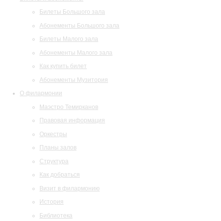
Билеты Большого зала
Абонементы Большого зала
Билеты Малого зала
Абонементы Малого зала
Как купить билет
Абонементы Музитория
О филармонии
Маэстро Темирканов
Правовая информация
Оркестры
Планы залов
Структура
Как добраться
Визит в филармонию
История
Библиотека