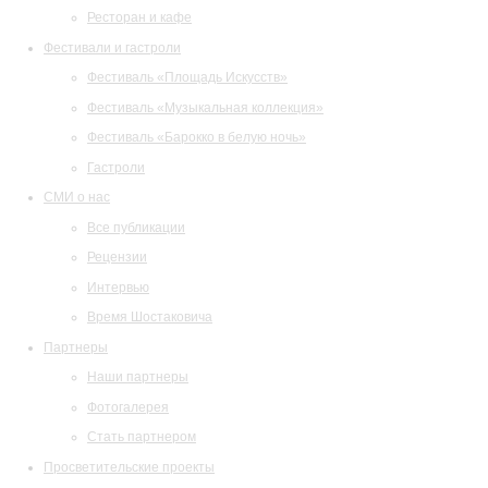
Ресторан и кафе
Фестивали и гастроли
Фестиваль «Площадь Искусств»
Фестиваль «Музыкальная коллекция»
Фестиваль «Барокко в белую ночь»
Гастроли
СМИ о нас
Все публикации
Рецензии
Интервью
Время Шостаковича
Партнеры
Наши партнеры
Фотогалерея
Стать партнером
Просветительские проекты