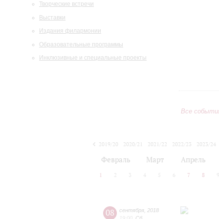
Творческие встречи
Выставки
Издания филармонии
Образовательные программы
Инклюзивные и специальные проекты
Все событи
2019/20
2020/21
2021/22
2022/23
2023/24
2024/25
2025/26
2026/27
Февраль
Март
Апрель
1
2
3
4
5
6
7
8
08
сентября
,
2018
19:00
,
Сб