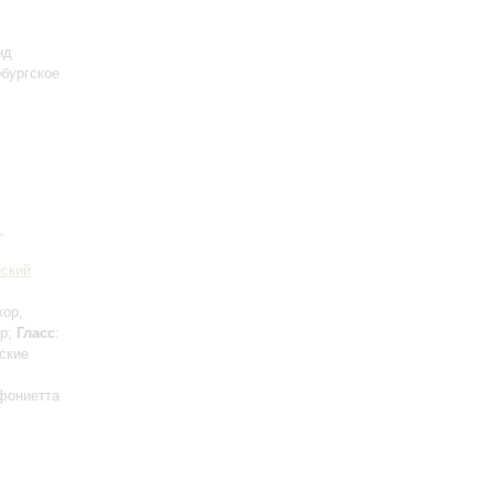
нд
рбургское
.
еский
жор,
ор;
Гласс
:
ские
фониетта