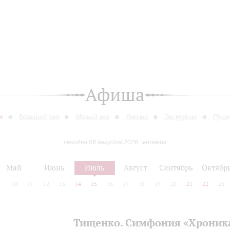
Афиша
я
Большой зал
Малый зал
Лекции
Экскурсии
Пушк
сегодня 06 августа 2026, четверг
Май
Июнь
Июль
Август
Сентябрь
Октябр
9
10
11
12
13
14
15
16
17
18
19
20
21
22
23
Тищенко. Симфония «Хроник