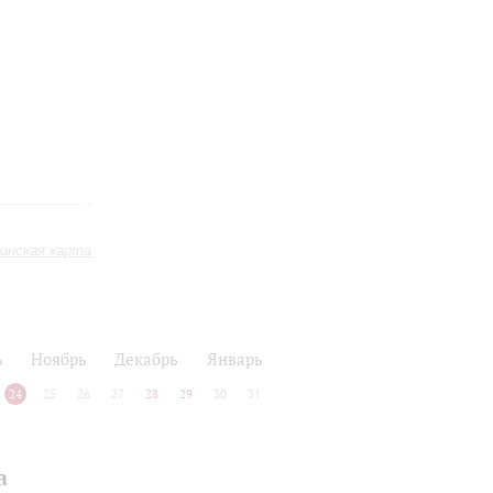
инская карта
ь
Ноябрь
Декабрь
Январь
24
25
26
27
28
29
30
31
а