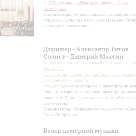
XVI фестиваль «Почётные граждане Санкт-
Петербурга»
Организаторы:
Региональный общественный фо
поддержки культуры, науки и образования «Пете
наследие и перспектива»
Дирижер - Александр Титов
Солист - Дмитрий Махтин
Международный скрипичный фестиваль «Ауэр
Наследие»
Санкт-Петербургский государственный академич
симфонический оркестр
Моцарт
: Адажио для скрипки с оркестром ми ма
Рондо для скрипки и камерного оркестра до маж
Концерт № 2 для скрипки с оркестром «Американ
времена года»
Организаторы:
Музыкальное содружество «Сим
Санкт-Петербурга»
Вечер камерной музыки