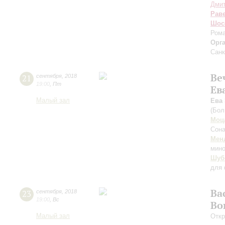
Дмит
Рав
Шос
Рома
Орг
Санк
Ве
21
сентября
,
2018
19:00
,
Пт
Ев
Малый зал
Ева
(Бол
Моц
Сона
Мен
мино
Шуб
для 
Ва
23
сентября
,
2018
19:00
,
Вс
Во
Малый зал
Откр