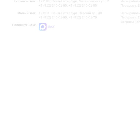
Большой зал:
191186, Санкт-Петербург, Михайловская ул., 2
Часы работы
+7 (812) 240-01-00, +7 (812) 240-01-80
Перерыв с 1
Малый зал:
191011, Санкт-Петербург, Невский пр., 30
Часы работы
+7 (812) 240-01-00, +7 (812) 240-01-70
Перерыв с 1
Вопросы на
Напишите нам:
MAX