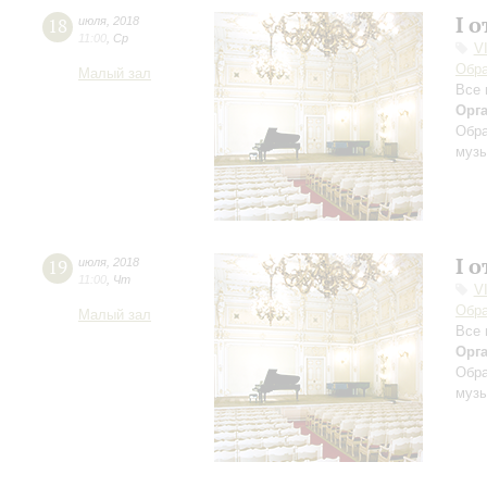
I 
18
июля
,
2018
11:00
,
Ср
V
Обра
Малый зал
Все 
Орг
Обра
музы
I 
19
июля
,
2018
11:00
,
Чт
V
Обра
Малый зал
Все 
Орг
Обра
музы