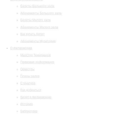
Билеты Большого зала
Абонементы Большого зала
Билеты Малого зала
Абонементы Малого зала
Как купить билет
Абонементы Музитория
О филармонии
Маэстро Темирканов
Правовая информация
Оркестры
Планы залов
Структура
Как добраться
Визит в филармонию
История
Библиотека