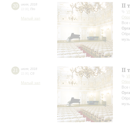
II 
20
июля
,
2018
11:00
,
Пт
V
Обра
Малый зал
Все 
Орг
Обра
музы
II 
21
июля
,
2018
11:00
,
Сб
V
Обра
Малый зал
Все 
Орг
Обра
музы