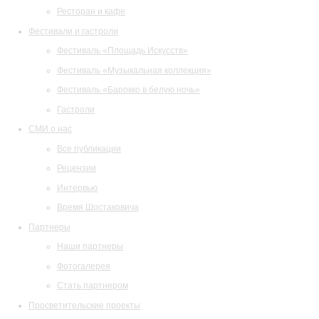
Ресторан и кафе
Фестивали и гастроли
Фестиваль «Площадь Искусств»
Фестиваль «Музыкальная коллекция»
Фестиваль «Барокко в белую ночь»
Гастроли
СМИ о нас
Все публикации
Рецензии
Интервью
Время Шостаковича
Партнеры
Наши партнеры
Фотогалерея
Стать партнером
Просветительские проекты