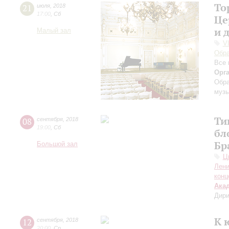
То
21
июля
,
2018
17:00
,
Сб
Це
и 
Малый зал
V
Обра
Все 
Орг
Обра
музы
Ти
08
сентября
,
2018
19:00
,
Сб
бл
Бр
Большой зал
Ц
Лени
конц
Ака
Дири
К 
12
сентября
,
2018
20:00
,
Ср