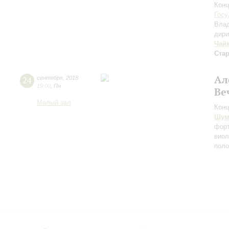
Конц
Госу
Вла
дири
Чай
Ста
Ал
24
сентября
,
2018
19:00
,
Пн
Ве
Малый зал
Конц
Шум
форт
виол
пол