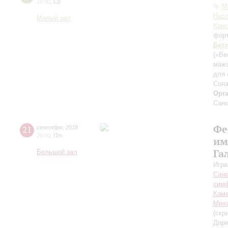
19:00
,
Ср
М
Нас
Малый зал
Крис
фор
Бет
(«Ве
маж
для 
Сона
Орг
Санк
Фе
21
сентября
,
2018
20:00
,
Пт
им
Га
Большой зал
Игра
Санк
симф
Каме
Миха
(скр
Дири