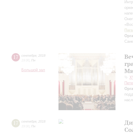
Интр
орк
нап
Оне
«Вос
Паг
Орг
Санк
Ве
17
сентября
,
2018
19:00
,
Пн
гр
Ми
Большой зал
X
Пете
Орг
подд
насл
Ди
17
сентября
,
2018
19:00
,
Пн
Со