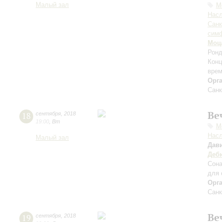
Малый зал
М
Нас
Санк
симф
Моц
Ронд
Конц
врем
Орг
Санк
Ве
18
сентября
,
2018
19:00
,
Вт
М
Нас
Малый зал
Дав
Деб
Сона
для 
Орг
Санк
Ве
19
сентября
,
2018