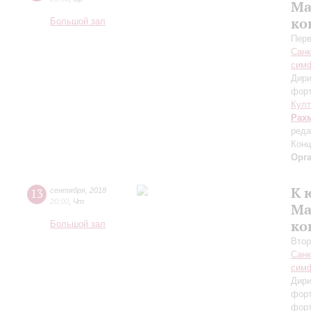
Ма
ко
Большой зал
Перв
Санк
симф
Дири
фор
Кул
Рах
реда
Конц
Орг
К 
13
сентября
,
2018
20:00
,
Чт
Ма
ко
Большой зал
Втор
Санк
симф
Дири
фор
фор