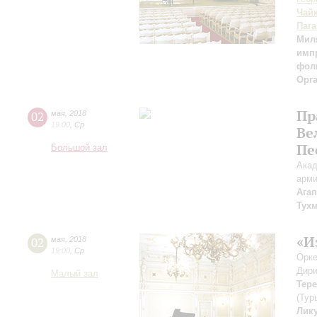
Чай
Паг
Мил
имп
фол
Орг
Пр
02
мая
,
2018
19:00
,
Ср
Ве
Пе
Большой зал
Акад
арми
Ага
Тух
«И
02
мая
,
2018
19:00
,
Ср
Орке
Дири
Малый зал
Тере
(Тур
Лик