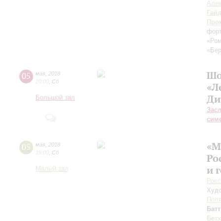
Алек
Гай
Про
форт
«Ром
«Бер
Шо
05
мая
,
2018
20:00
,
Сб
«Л
Ди
Большой зал
Зас
сим
«М
05
мая
,
2018
19:00
,
Сб
Ро
и 
Малый зал
Росс
Худо
Поля
Батт
Бет