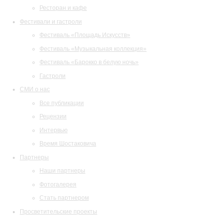
Ресторан и кафе
Фестивали и гастроли
Фестиваль «Площадь Искусств»
Фестиваль «Музыкальная коллекция»
Фестиваль «Барокко в белую ночь»
Гастроли
СМИ о нас
Все публикации
Рецензии
Интервью
Время Шостаковича
Партнеры
Наши партнеры
Фотогалерея
Стать партнером
Просветительские проекты