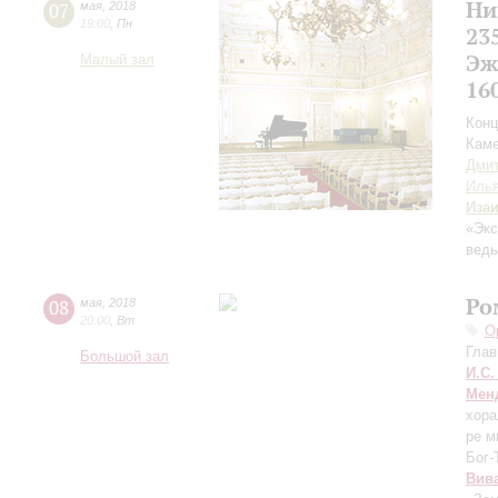
Ни
07
мая
,
2018
19:00
,
Пн
23
Эж
Малый зал
16
Конц
Каме
Дмит
Илья
Иза
«Экс
ведь
Ро
08
мая
,
2018
20:00
,
Вт
О
Глав
Большой зал
И.С.
Мен
хора
ре м
Бог-
Вив