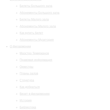
Билеты Большого зала
Абонементы Большого зала
Билеты Малого зала
Абонементы Малого зала
Как купить билет
Абонементы Музитория
О филармонии
Маэстро Темирканов
Правовая информация
Оркестры
Планы залов
Структура
Как добраться
Визит в филармонию
История
Библиотека