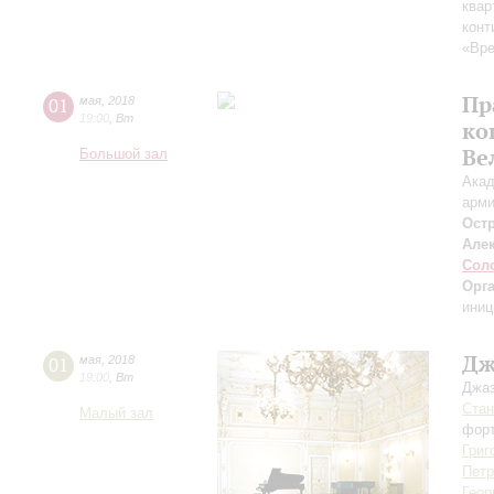
квар
конт
«Вре
Пр
01
мая
,
2018
19:00
,
Вт
ко
Ве
Большой зал
Акад
арми
Ост
Але
Сол
Орг
иниц
Дж
01
мая
,
2018
19:00
,
Вт
Джаз
Стан
Малый зал
форт
Григ
Петр
Геор