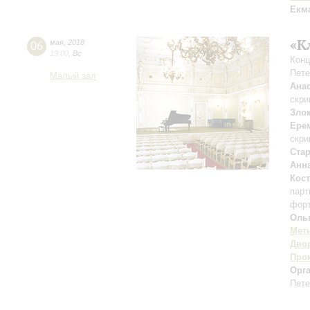
Екм
«К
06
мая
,
2018
19:00
,
Вс
Конц
Пете
Малый зал
Ана
скри
Зло
Ере
скри
Ста
Анн
Кос
парт
фор
Оль
Мет
Дво
Про
Орг
Пете