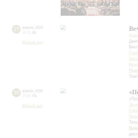
Ве
29
апреля
,
2018
19:00
,
Вс
Orqu
Дми
Малый зал
Вик
Глеб
Анто
Иль
Пья
Танг
«П
30
апреля
,
2018
19:00
,
Пн
«Пуш
Элин
Малый зал
Санд
Тать
Тать
Вив
двух