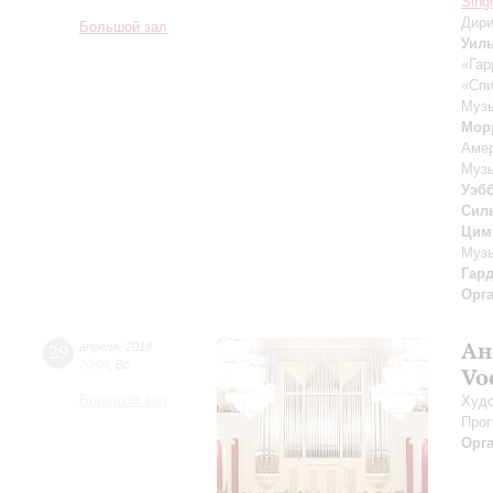
Sing
Дири
Большой зал
Уил
«Гар
«Спи
Музы
Мор
Амер
Музы
Уэб
Сил
Цим
Музы
Гар
Орг
Ан
29
апреля
,
2018
20:00
,
Вс
Vo
Большой зал
Худо
Прог
Орг