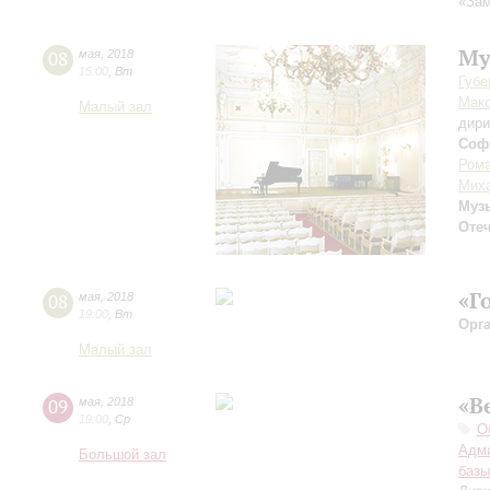
«За
Му
08
мая
,
2018
15:00
,
Вт
Губе
Мак
Малый зал
дири
Соф
Рома
Миха
Муз
Оте
«Г
08
мая
,
2018
19:00
,
Вт
Орг
Малый зал
«В
09
мая
,
2018
19:00
,
Ср
О
Адми
Большой зал
базы