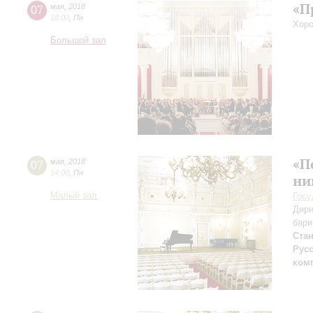
«П
07
мая
,
2018
18:00
,
Пн
Хоро
Большой зал
«П
07
мая
,
2018
14:00
,
Пн
ни
Малый зал
Госу
Дири
бари
Ста
Рус
ком