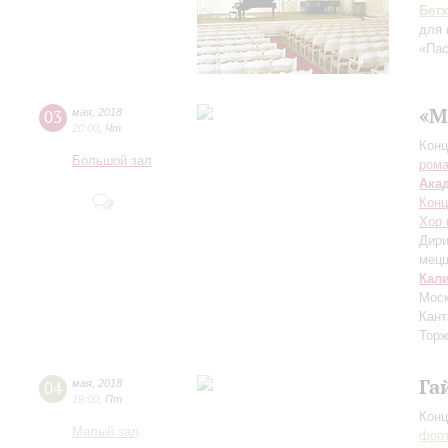
Бет
для 
«Пас
«М
03
мая
,
2018
20:00
,
Чт
Конц
Большой зал
рома
Ака
Конц
Хор 
Дири
мецц
Кал
Моск
Кант
Торж
Га
04
мая
,
2018
19:00
,
Пт
Конц
Малый зал
форт